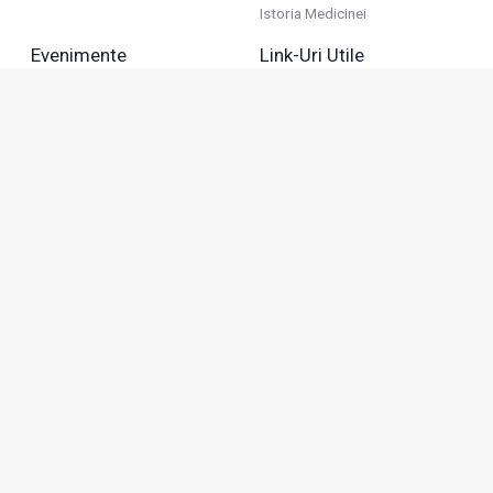
Istoria Medicinei
Evenimente
Link-Uri Utile
Reuniuni
Termeni Și Condiții
Diverse
Politica De Confidențialitate
Politica Publicitară
Business
Politica Cookie
Industria Farmaceutică
Sănătate Privată
Advertorial
Anunțuri De Mică Publicitate
Membru
Adresa: Green Gate, Bd. Tudor Vladimirescu 22, etaj 11,
050883, Bucureşti, România
Abonamente:
0743 166 100