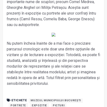
importante nume de scuplori, precum Cornel Medrea,
Gheorghe Anghel ori Milița Petrașcu. Aceștia sunt
prezenți în expoziție cu portrete ale unor confrați întru
frumos (Camil Ressu, Corneliu Baba, George Enescu)
sau cu autoportrete.
Nu putem încheia înainte de a mai face o precizare:
parcursul cronologic este doar una dintre opțiunile de
vizitare și de lecturare a expoziției. Totodată, ea poate fi
studiată, analizată și înțeleasă și din perspectiva
modurilor de reprezentare și ale relației care se
stabilește între realitatea modelului, artist și imaginea
redată în opera de artă. Totul filtrat prin personalitatea și
sensibilitatea privitorului.
ETICHETE
MUZEUL MUNICIPIULUI BUCUREȘTI
PORTRETE
EXPOZITIE
PICTURI