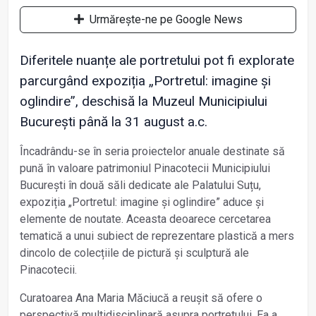
Urmărește-ne pe Google News
Diferitele nuanțe ale portretului pot fi explorate
parcurgând expoziția „Portretul: imagine şi
oglindire”, deschisă la Muzeul Municipiului
București până la 31 august a.c.
Încadrându-se în seria proiectelor anuale destinate să
pună în valoare patrimoniul Pinacotecii Municipiului
București în două săli dedicate ale Palatului Suțu,
expoziția „Portretul: imagine și oglindire” aduce și
elemente de noutate. Aceasta deoarece cercetarea
tematică a unui subiect de reprezentare plastică a mers
dincolo de colecțiile de pictură și sculptură ale
Pinacotecii.
Curatoarea Ana Maria Măciucă a reușit să ofere o
perspectivă multidisciplinară asupra portretului. Ea a