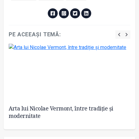
PE ACEEAȘI TEMĂ:
Arta lui Nicolae Vermont, între tradiție și
So
modernitate
în