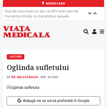
NEWSFLASH
Unul din cinci tineri nu știe că HPV este cea mai
frecventă infecție cu transmitere sexuală
PRIMER: Întreruperea energiei în fabrici ar pune
pacienții în pericol
Subiecte unice la examenul de specialist
Comercializarea unor medicamente, blocată
temporar
Cum gestionăm jet lag-ul- sfaturi de la specialiști
Care este legătura dintre oboseala mintală și
caniculă?
CULTURĂ
Campanie de prevenție dedicată sportivelor
Oglinda sufletului
Un nou studiu pentru testarea unui vaccin împotriva
tulpinei Bundibugyo a virusului Ebola
Alăptarea, esențială pentru sănătatea mamei și
DE
DR. RALUCA BULEA
- APR. 24 2025
copilului
Concursul Internațional George Enescu, la ceas
aniversar
Adaugă-ne ca sursă preferată în Google