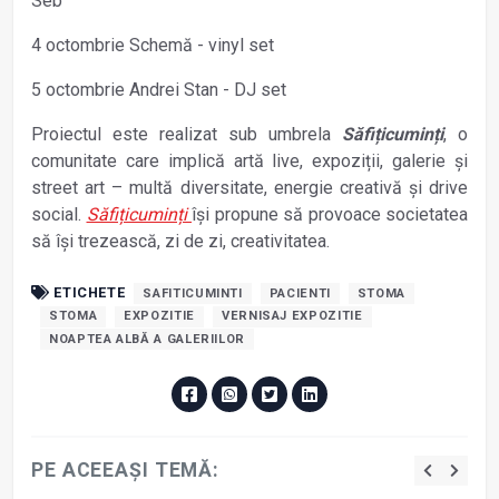
Seb
4 octombrie Schemă - vinyl set
5 octombrie Andrei Stan - DJ set
Proiectul este realizat sub umbrela
Săfițicuminți
, o
comunitate care implică artă live, expoziții, galerie și
street art – multă diversitate, energie creativă și drive
social.
Săfițicuminți
își propune să provoace societatea
să își trezească, zi de zi, creativitatea.
ETICHETE
SAFITICUMINTI
PACIENTI
STOMA
STOMA
EXPOZITIE
VERNISAJ EXPOZITIE
NOAPTEA ALBĂ A GALERIILOR
PE ACEEAȘI TEMĂ: