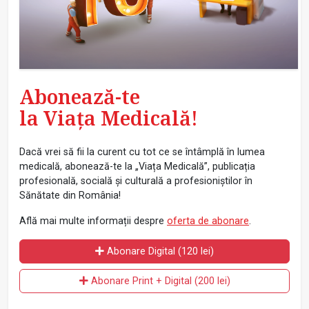
Abonează-te
la Viața Medicală!
Dacă vrei să fii la curent cu tot ce se întâmplă în lumea
medicală, abonează-te la „Viața Medicală”, publicația
profesională, socială și culturală a profesioniștilor în
Sănătate din România!
Află mai multe informații despre
oferta de abonare
.
Abonare Digital (120 lei)
Abonare Print + Digital (200 lei)