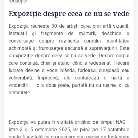
redacției.
Expoziție despre ceea ce nu se vede
Expoziția reunește 30 de artiști care, prin artă vizuală,
instalații și fragmente de mărturii, deschide o
conversație despre reziliența corpului, identitatea
schimbată și frumusețea ascunsă a supraviețuirii. Este
o expoziție despre ceea ce nu se vede. Despre corpul
care continuă, chiar și atunci când e redesenat. Fiecare
lucrare devine o voce: blândă, furioasă, curajoasă sau
vulnerabilă. Împreună, ele conturează o hartă a
vindecării – o a doua piele, purtată nu cu rușine, ci cu
demnitate.
Expoziția va putea fi vizitată oricând pe timpul NAG -
între 3 și 5 octombrie 2025, iar până pe 17 octombrie
poate fi vizitată cu programare prin mesaj pe Instagram