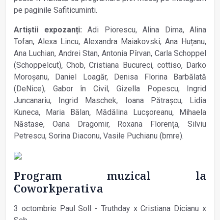
pe paginile Safiticuminti.
Artiștii expozanți:
Adi Piorescu, Alina Dima, Alina
Tofan, Alexa Lincu, Alexandra Maiakovski, Ana Huțanu,
Ana Luchian, Andrei Stan, Antonia Pîrvan, Carla Schoppel
(Schoppelcut), Chob, Cristiana Bucureci, cottiso, Darko
Moroșanu, Daniel Loagăr, Denisa Florina Barbălată
(DeNice), Gabor în Civil, Gizella Popescu, Ingrid
Juncanariu, Ingrid Maschek, Ioana Pătrașcu, Lidia
Kuneca, Maria Bălan, Mădălina Lucșoreanu, Mihaela
Năstase, Oana Dragomir, Roxana Florența, Silviu
Petrescu, Sorina Diaconu, Vasile Puchianu (bmre).
Program muzical la
Coworkperativa
3 octombrie Paul Soll - Truthday x Cristiana Dicianu x