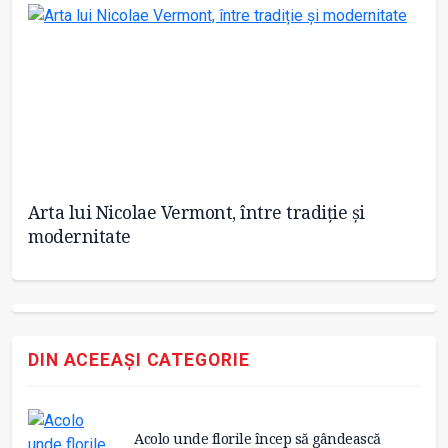
O
Arta lui Nicolae Vermont, între tradiție și
Pr
modernitate
să
DIN ACEEAȘI CATEGORIE
Acolo unde florile încep să gândească