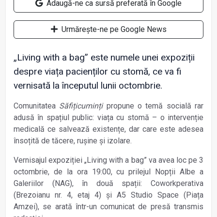
Adaugă-ne ca sursă preferată în Google
Urmărește-ne pe Google News
„Living with a bag” este numele unei expoziții
despre viața pacienților cu stomă, ce va fi
vernisată la începutul lunii octombrie.
Comunitatea
Săfițicuminți
propune o temă socială rar
adusă în spațiul public: viața cu stomă – o intervenție
medicală ce salvează existențe, dar care este adesea
însoțită de tăcere, rușine și izolare.
Vernisajul expoziției „Living with a bag” va avea loc pe 3
octombrie, de la ora 19:00, cu prilejul Nopții Albe a
Galeriilor (NAG), în două spații: Coworkperativa
(Brezoianu nr. 4, etaj 4) și A5 Studio Space (Piața
Amzei), se arată într-un comunicat de presă transmis