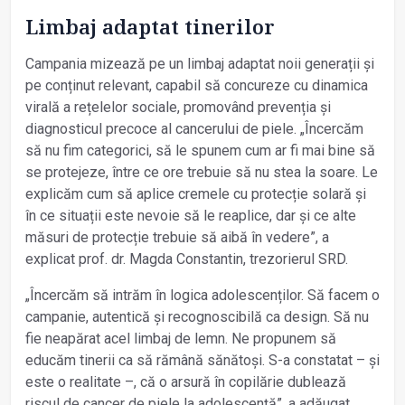
Limbaj adaptat tinerilor
Campania mizează pe un limbaj adaptat noii generații și
pe conținut relevant, capabil să concureze cu dinamica
virală a rețelelor sociale, promovând prevenția și
diagnosticul precoce al cancerului de piele. „Încercăm
să nu fim categorici, să le spunem cum ar fi mai bine să
se protejeze, între ce ore trebuie să nu stea la soare. Le
explicăm cum să aplice cremele cu protecție solară și
în ce situații este nevoie să le reaplice, dar și ce alte
măsuri de protecție trebuie să aibă în vedere”, a
explicat prof. dr. Magda Constantin, trezorierul SRD.
„Încercăm să intrăm în logica adolescenților. Să facem o
campanie, autentică și recognoscibilă ca design. Să nu
fie neapărat acel limbaj de lemn. Ne propunem să
educăm tinerii ca să rămână sănătoși. S-a constatat – și
este o realitate –, că o arsură în copilărie dublează
riscul de cancer de piele la adolescență”, a adăugat