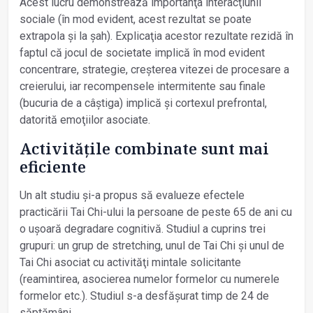
Acest lucru demonstrează importanţa interacţiunii
sociale (în mod evident, acest rezultat se poate
extrapola și la șah). Explicaţia acestor rezultate rezidă în
faptul că jocul de societate implică în mod evident
concentrare, strategie, creșterea vitezei de procesare a
creierului, iar recompensele intermitente sau finale
(bucuria de a câștiga) implică și cortexul prefrontal,
datorită emoţiilor asociate.
Activităţile combinate sunt mai
eficiente
Un alt studiu și-a propus să evalueze efectele
practicării Tai Chi-ului la persoane de peste 65 de ani cu
o ușoară degradare cognitivă. Studiul a cuprins trei
grupuri: un grup de stretching, unul de Tai Chi și unul de
Tai Chi asociat cu activităţi mintale solicitante
(reamintirea, asocierea numelor formelor cu numerele
formelor etc.). Studiul s-a desfășurat timp de 24 de
săptămâni.