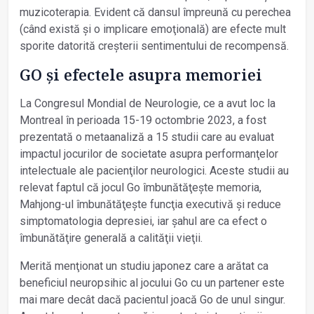
muzicoterapia. Evident că dansul împreună cu perechea
(când există și o implicare emoţională) are efecte mult
sporite datorită creșterii sentimentului de recompensă.
GO și efectele asupra memoriei
La Congresul Mondial de Neurologie, ce a avut loc la
Montreal în perioada 15-19 octombrie 2023, a fost
prezentată o metaanaliză a 15 studii care au evaluat
impactul jocurilor de societate asupra performanţelor
intelectuale ale pacienţilor neurologici. Aceste studii au
relevat faptul că jocul Go îmbunătăţește memoria,
Mahjong-ul îmbunătăţește funcţia executivă și reduce
simptomatologia depresiei, iar șahul are ca efect o
îmbunătăţire generală a calităţii vieţii.
Merită menţionat un studiu japonez care a arătat ca
beneficiul neuropsihic al jocului Go cu un partener este
mai mare decât dacă pacientul joacă Go de unul singur.