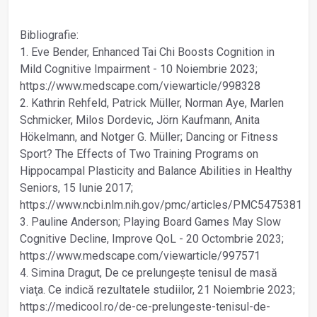
Bibliografie:
1. Eve Bender, Enhanced Tai Chi Boosts Cognition in
Mild Cognitive Impairment - 10 Noiembrie 2023;
https://www.medscape.com/viewarticle/998328
2. Kathrin Rehfeld, Patrick Müller, Norman Aye, Marlen
Schmicker, Milos Dordevic, Jörn Kaufmann, Anita
Hökelmann, and Notger G. Müller; Dancing or Fitness
Sport? The Effects of Two Training Programs on
Hippocampal Plasticity and Balance Abilities in Healthy
Seniors, 15 Iunie 2017;
https://www.ncbi.nlm.nih.gov/pmc/articles/PMC5475381
3. Pauline Anderson; Playing Board Games May Slow
Cognitive Decline, Improve QoL - 20 Octombrie 2023;
https://www.medscape.com/viewarticle/997571
4. Simina Dragut, De ce prelungește tenisul de masă
viaţa. Ce indică rezultatele studiilor, 21 Noiembrie 2023;
https://medicool.ro/de-ce-prelungeste-tenisul-de-