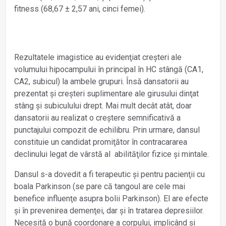
fitness (68,67 ± 2,57 ani, cinci femei).
Rezultatele imagistice au evidenţiat creșteri ale
volumului hipocampului în principal în HC stângă (CA1,
CA2, subicul) la ambele grupuri. Însă dansatorii au
prezentat și creșteri suplimentare ale girusului dinţat
stâng și subiculului drept. Mai mult decât atât, doar
dansatorii au realizat o creștere semnificativă a
punctajului compozit de echilibru. Prin urmare, dansul
constituie un candidat promiţător în contracararea
declinului legat de vârstă al abilităţilor fizice și mintale.
Dansul s-a dovedit a fi terapeutic și pentru pacienţii cu
boala Parkinson (se pare că tangoul are cele mai
benefice influenţe asupra bolii Parkinson). El are efecte
și în prevenirea demenţei, dar și în tratarea depresiilor.
Necesită o bună coordonare a corpului, implicând și