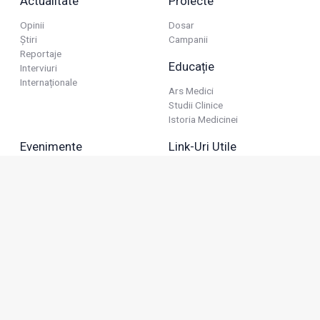
Actualitate
Proiecte
Opinii
Dosar
Știri
Campanii
Reportaje
Educație
Interviuri
Internaționale
Ars Medici
Studii Clinice
Istoria Medicinei
Evenimente
Link-Uri Utile
Reuniuni
Termeni Și Condiții
Diverse
Politica De Confidențialitate
Politica Publicitară
Business
Politica Cookie
Industria Farmaceutică
Sănătate Privată
Advertorial
Anunțuri De Mică Publicitate
Membru