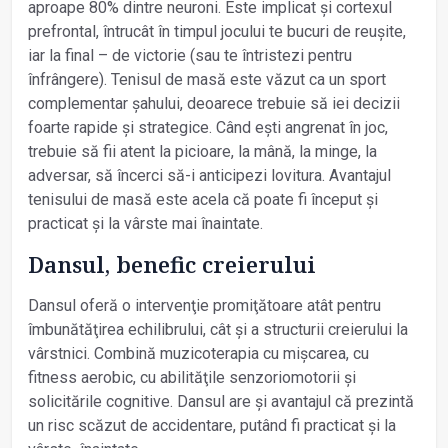
aproape 80% dintre neuroni. Este implicat și cortexul
prefrontal, întrucât în timpul jocului te bucuri de reușite,
iar la final – de victorie (sau te întristezi pentru
înfrângere). Tenisul de masă este văzut ca un sport
com­plementar șahului, deoarece trebuie să iei decizii
foarte rapide și strategice. Când ești angrenat în joc,
trebuie să fii atent la picioare, la mână, la minge, la
adversar, să încerci să-i anticipezi lovitura. Avantajul
tenisului de masă este acela că poate fi început și
practicat și la vârste mai înaintate.
Dansul, benefic creierului
Dansul oferă o intervenţie promiţătoare atât pentru
îmbunătăţirea echilibrului, cât și a structurii creierului la
vârstnici. Combină muzicoterapia cu mișcarea, cu
fitness aerobic, cu abilităţile senzoriomotorii și
solicitările cognitive. Dansul are și avantajul că prezintă
un risc scăzut de accidentare, putând fi practicat și la