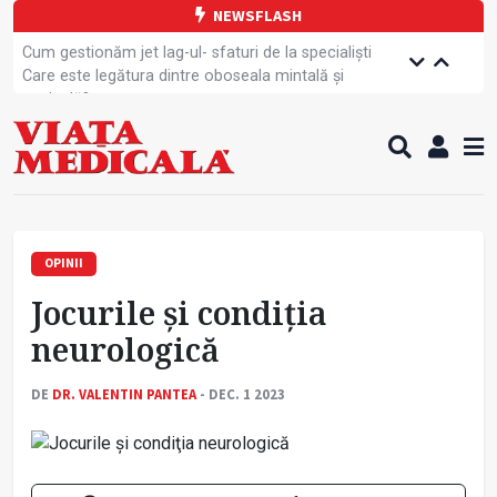
NEWSFLASH
Cum gestionăm jet lag-ul- sfaturi de la specialiști
Care este legătura dintre oboseala mintală și
caniculă?
Campanie de prevenție dedicată sportivelor
Un nou studiu pentru testarea unui vaccin împotriva
tulpinei Bundibugyo a virusului Ebola
Alăptarea, esențială pentru sănătatea mamei și
copilului
Cartea electronică de identitate, noul card de
sănătate
OPINII
Copiii europeni, într-o formă fizică tot mai proastă
Jocurile și condiţia
Demersuri pentru acces transfrontalier la date
medicale
neurologică
Contractul cadru ar putea fi modificat
Comercializarea unor medicamente, blocată
DE
DR. VALENTIN PANTEA
- DEC. 1 2023
temporar