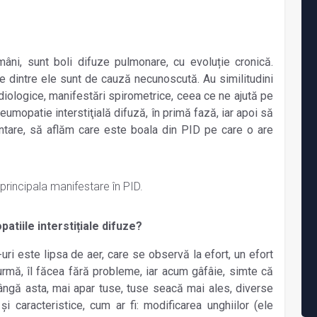
âni, sunt boli difuze pulmonare, cu evoluție cronică.
 dintre ele sunt de cauză necunoscută. Au similitudini
adiologice, manifestări spirometrice, ceea ce ne ajută pe
umopatie interstiţială difuză, în primă fază, iar apoi să
ntare, să aflăm care este boala din PID pe care o are
 principala manifestare în PID.
atiile interstițiale difuze?
uri este lipsa de aer, care se observă la efort, un efort
 urmă, îl făcea fără probleme, iar acum gâfâie, simte că
ângă asta, mai apar tuse, tuse seacă mai ales, diverse
i caracteristice, cum ar fi: modificarea unghiilor (ele