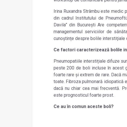
Irina Ruxandra Strâmbu este medic p
din cadrul Institutului de Pneumoft
Davila” din București Are competențe
managementul serviciilor de sănăt
cunoștințe despre bolile interstiţiale
Ce factori caracterizează bolile i
Pneumopatiile interstițiale difuze su
peste 200 de boli incluse în acest gr
foarte rare și extrem de rare. Dacă m
toate. Fibroza pulmonară idiopatică e
dacă nu chiar cea mai frecventă. P
este prognosticul foarte prost.
Ce au în comun aceste boli?