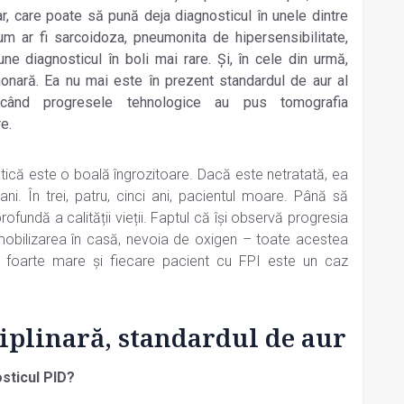
r, care poate să pună deja diagnosticul în unele dintre
cum ar fi sarcoidoza, pneumonita de hipersensibilitate,
ne diagnosticul în boli mai rare. Și, în cele din urmă,
nară. Ea nu mai este în prezent standardul de aur al
e când progresele tehnologice au pus tomografia
e.
ică este o boală îngrozitoare. Dacă este netratată, ea
ni. În trei, patru, cinci ani, pacientul moare. Până să
rofundă a calității vieții. Faptul că își observă progresia
 imobilizarea în casă, nevoia de oxigen – toate acestea
 foarte mare și fiecare pacient cu FPI este un caz
iplinară, standardul de aur
osticul PID?