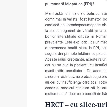
pulmonară idiopatică (FPI)?
Manifestările inițiale ale bolii, cons
domn mai în vârstă, fost fumător, po
cardiacă sau bronhopneumopatie obst
la acest segment de vârstă și la c
bolilor interstiţiale difuze, în Ro
prevalente. Este explicabil că un med
o asemenea boală și nu la FPI, car
sugera din primele întâlniri cu pacie
Aceste raluri crepitante, aceste ralur
dar nu se aud la pacienții cu insufic
manifestări ascultatorii. De asemenea
sindrom restrictiv, nu o obstrucție b
au cei cu insuficiență cardiacă. Toto
condiție: medicul clinician să își a
mulțumească doar cu o bucată de hârt
HRCT – cu slice-ur