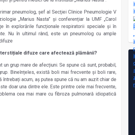
rimar pneumolog, șef al Secţiei Clinice Pneumologie V
iziologie „Marius Nasta” și conferențiar la UMF „Carol
 în explorările funcționale respiratorii speciale și în
ate. Nu în ultimul rând, este un pneumolog cu ample
 difuze
nterstițiale difuze care afectează plămânii?
nt un grup mare de afecțiuni. Se spune că sunt, probabil,
up. Bineînțeles, există boli mai frecvente și boli rare,
ă întrebați acum, aș putea spune că nu am auzit chiar de
ste doar una dintre ele. Este printre cele mai frecvente,
roblema cea mai mare cu fibroza pulmonară idiopatică