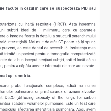
buie făcute în cazul în care se suspectează PID sau
uterizată cu înaltă rezoluție (HRCT). Asta înseamnă
ni subțiri, ideal de 1 milimetru, care, cu aparatele
ere o imagine foarte în detaliu a structurii parenchimului
oală interstiţială. Mai mult de atât, CT poate să îți spună
În prezent, ea este destul de accesibilă. Insistența mea
să trimită un pacient pentru o tomografie computerizată
cite de la bun început secțiuni subțiri, astfel încât să nu
ou, pentru a căpăta aceste informații de care are nevoie.
onat spirometria.
sare probe funcționale complexe, adică nu numai
lumelor pulmonare, ci și măsurarea difuziunii alveolo-
mit DLCO (
diffusing capacity of the lungs for carbon
naintea scăderii volumelor pulmonare. Este un test care
medicului afectarea interstiţială pulmonară. Apoi, avem