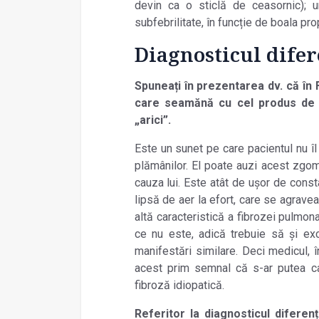
devin ca o sticlă de ceasornic); un
subfebrilitate, în funcție de boala pro
Diagnosticul difer
Spuneați în prezentarea dv. că în 
care seamănă cu cel produs de 
„arici”.
Este un sunet pe care pacientul nu îl
plămânilor. El poate auzi acest zgom
cauza lui. Este atât de ușor de cons
lipsă de aer la efort, care se agrave
altă caracteristică a fibrozei pulmon
ce nu este, adică trebuie să și exc
manifestări similare. Deci medicul, 
acest prim semnal că s-ar putea ca 
fibroză idiopatică.
Referitor la diagnosticul diferen