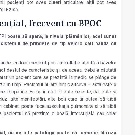
ii pacienți pot avea dureri articulare; alții pot avea
priu-zisă.
ențial, frecvent cu BPOC
FPI poate să apară, la nivelul plămânilor, acel sunet
sistemul de prindere de tip
velcro
sau banda cu
 aude, ci doar medicul, prin auscultaţie atentă a bazelor
ot destul de caracteristic și, de aceea, trebuie căutată
tatat: un pacient care se prezintă la medic se plânge de
ază în timp. Pacientul nu are nimic altceva – asta este o
are idiopatice. Eu spun că FPI este ce este, dar este și
luzi alte manifestări, alte boli care ar putea să aibă
în cabinet, poate face auscultaţia pulmonară și să aibă
pacientul să prezinte o boală interstiţială sau chiar
țial, cu ce alte patologii poate să semene fibroza