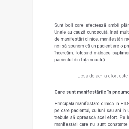
Sunt boli care afectează ambii plăm
Unele au cauză cunoscută, însă multe
de manifestări clinice, manifestări r
noi să spunem că un pacient are o pne
încercăm, folosind mijloace suplime
pacientul din fața noastră.
Lipsa de aer la efort este
Care sunt manifestările în pneumop
Principala manifestare clinică în PID-
pe care pacientul, cu luni sau ani în
trebuie să oprească acel efort. Pe l
manifestări care nu sunt constante ș