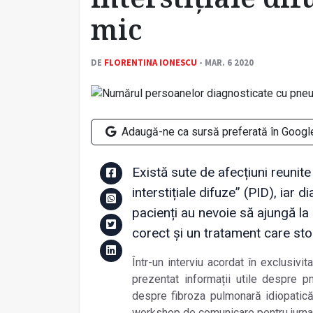
mic
DE
FLORENTINA IONESCU
- MAR. 6 2020
Adaugă-ne ca sursă preferată în Googl
Există sute de afecțiuni reuni
interstițiale difuze” (PID), iar 
pacienți au nevoie să ajungă l
corect și un tratament care stop
Într-un interviu acordat în exclusivit
prezentat informații utile despre pne
despre fibroza pulmonară idiopatică 
workshop de comunicare pentru jurnaliș