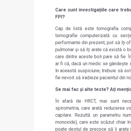
Care sunt investigațiile care tre
FPI?
Cap de listă este tomografia comp
tomografie computerizată cu secțiu
performante din prezent, pot să îți of
pulmonar și să îți arate că există o b
care dintre aceste boli pare să fie. 
ar fi că, dacă un medic se gândește 
în această suspiciune, trebuie să soli
fie nevoit să iradieze pacientul din n
Se mai fac și alte teste? Ați menți
În afară de HRCT, mai sunt nece
spirometria, care arată reducerea vo
capilare. Rezultă un parametru nu
monoxide
), care este scăzut chiar î
poate destul de precoce să îi arate 