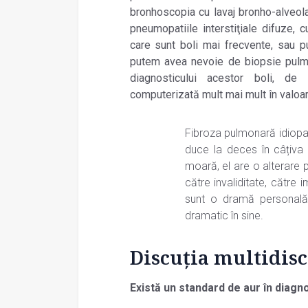
bronhoscopia cu lavaj bronho-alveola
pneumopatiile interstiţiale difuze, 
care sunt boli mai frecvente, sau pu
putem avea nevoie de biopsie pulmo
diagnosticului acestor boli, d
computerizată mult mai mult în valoar
Fibroza pulmonară idiopat
duce la deces în câțiva a
moară, el are o alterare p
către invaliditate, către
sunt o dramă personală
dramatic în sine.
Discuția multidisc
Există un standard de aur în diagn