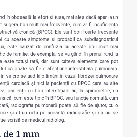
tând în oboseală la efort și tuse, mai ales dacă apar la un
t sugera boli mult mai frecvente, cum ar fi insuficiență
ructivă cronică (BPOC). Ele sunt boli foarte frecvente
ei cu aceste simptome și probabil că subdiagnosticul
mânia, este cauzat de confuzia cu aceste boli mult mai
ic de familie, de exemplu, se va gândi în primul rând la
e este totuși rară, dar sunt câteva elemente care pot
ntul că poate să fie o afecțiune interstiţială pulmonară.
i în velcro se aud la plămâni în cazul fibrozei pulmonare
iență cardiacă și nici la pacienții cu BPOC care au alte
, pacienții cu boli interstițiale au, la spirometrie, un
ronșică, cum este tipic în BPOC, sau funcție normală, cum
dată, radiografia pulmonară poate să fie de ajutor, cu o
runce și el un ochi pe această radiografie și să nu se
ie scrisă de medicul radiolog.
i de 1 mm