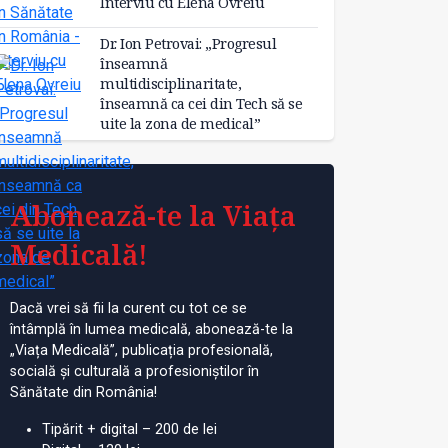
Interviu cu Elena Ovreiu
Dr. Ion Petrovai: „Progresul
înseamnă
multidisciplinaritate,
înseamnă ca cei din Tech să se
uite la zona de medical”
Abonează-te la Viața
Medicală!
Dacă vrei să fii la curent cu tot ce se
întâmplă în lumea medicală, abonează-te la
„Viața Medicală”, publicația profesională,
socială și culturală a profesioniștilor în
Sănătate din România!
Tipărit + digital – 200 de lei