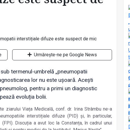
e
Urmărește-ne pe Google News
te sub termenul-umbrelă „pneumopatii
diagnosticarea lor nu este ușoară. Acești
a pneumolog, pentru a primi un diagnostic
ează evoluția bolii.
ate ziarului Viața Medicală, conf. dr. Irina Strâmbu ne-a
umopatiile interstițiale difuze (PID) și, în particular,
(FPI). Discuția a avut loc la Constanța, în cadrul unui
ti și pentru medici de la Institutul „Marius Nasta”.