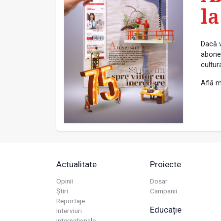
la
Dacă v
abonea
cultur
Află m
Actualitate
Proiecte
Opinii
Dosar
Știri
Campanii
Reportaje
Educație
Interviuri
Internaționale