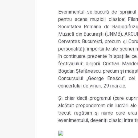
Evenimentul se bucură de sprijinul in
pentru scena muzicii clasice: Fila
Societatea Română de Radiodifuziu
Muzică din București (UNMB), ARCUB,
Cervantes București, precum și Corul
personalități importante ale scenei na
în continuare prezente în spațiile c
festivalului: dirijorii Cristian Man
Bogdan Ștefănescu, precum și maestrul 
Concursului „George Enescu”, cel 
concertului de vineri, 29 mai a.c.
Și chiar dacă programul (care cupri
alcătuit preponderent din lucrări al
trecut, regăsim și nume care erau
evenimentului, deveniți clasici între