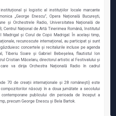
stituțional și logistic al instituțiilor locale marcante
rmonica „George Enescu”, Opera Națională București,
ne și Orchestrele Radio, Universitatea Națională de
 Centrul Național de Artă Tinerimea Română, Institutul
 Madrigal și Corul de Copii Madrigal. În același timp,
ționale, recunoscute internațional, au participat și sunt
e găzduiesc concertele și recitalurile incluse pe agenda
deal, Tiberiu Soare și Gabriel Bebeșelea, flautistul Ion
Cristian Măcelaru, directorul artistic al Festivalului și
care va dirija Orchestra Națională Radio în cadrul
nde 70 de creații internaționale și 28 românești) este
e compozitorilor născuți în a doua jumătate a secolului
 contemporane publicului din perioada de început a
 timp, precum George Enescu și Bela Bartok.