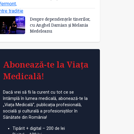
Despre dependențele tinerilor,
cu Anghel Damian și Melania
Medeleanu
Abonează-te la Viața
Medicală!
Dacă vrei să fii la curent cu tot ce se
întâmplă în lumea medicală, abonează-te la
„Viața Medicală”, publicația profesională,
socială și culturală a profesioniștilor în
Sănătate din România!
Tipărit + digital – 200 de lei