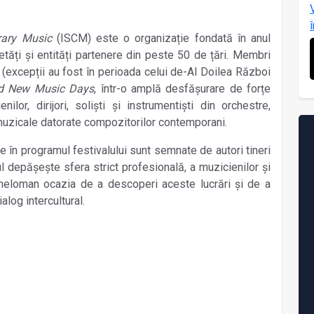
rary Music
(ISCM) este o organizație fondată în anul
ăți și entități partenere din peste 50 de țări. Membri
 (excepții au fost în perioada celui de-Al Doilea Război
d New Music Days
, într-o amplă desfășurare de forțe
lor, dirijori, soliști și instrumentiști din orchestre,
ii muzicale datorate compozitorilor contemporani.
e în programul festivalului sunt semnate de autori tineri
depășește sfera strict profesională, a muzicienilor și
i meloman ocazia de a descoperi aceste lucrări și de a
ialog intercultural.