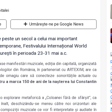
e
Urmărește-ne pe Google News
e peste un secol a celui mai important
emporane, Festivalului Internațional World
rești în perioada 23-31 mai a.c.
se manifestări muzicale, ediția din capitală, organizată
logilor din România, în parteneriat cu ARTEXIM, are ca
n de omagiu care să conecteze sonoritățile actuale cu
ru a marca 150 de ani de la nașterea lui Constantin
o explorare metaforică a „Coloanei fără de sfârșit”, ca
 înalt, deschizându-se mereu către noi orizonturi ale
 compoziții muzicale ce vor fi interpretate și audiate în