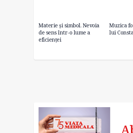
u deficienţe de
Materie și simbol. Nevoia
Muzica fo
 muzica la
de sens într-o lume a
lui Const
eficienței
A