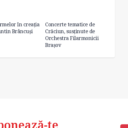
rmelor în creația
Concerte tematice de
Experi
antin Brâncuși
Crăciun, susținute de
Festiv
Orchestra Filarmonicii
Brașov
bonează-te