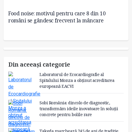
Food noise: motivul pentru care 8 din 10
No
români se gândesc frecvent la mâncare
co
in
Din aceeași categorie
Laboratorul de Ecocardiografie al
Spitalului Monza a obținut acreditarea
europeană EACVI
Sobi România: dincolo de diagnostic,
transformăm ideile inovatoare în soluții
concrete pentru bolile rare
Takeda marchează 245 de ani de tradiție