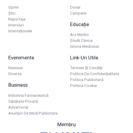
Opinii
Dosar
Știri
Campanii
Reportaje
Educație
Interviuri
Internaționale
Ars Medici
Studii Clinice
Istoria Medicinei
Evenimente
Link-Uri Utile
Reuniuni
Termeni Și Condiții
Diverse
Politica De Confidențialitate
Politica Publicitară
Business
Politica Cookie
Industria Farmaceutică
Sănătate Privată
Advertorial
Anunțuri De Mică Publicitate
Membru