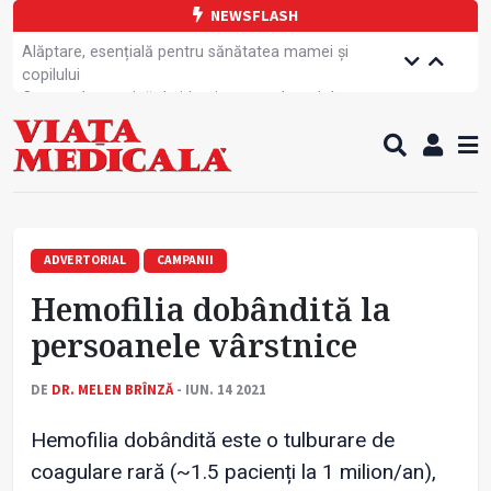
NEWSFLASH
Alăptare, esențială pentru sănătatea mamei și
copilului
Cartea electronică de identitate, noul card de
sănătate
Copiii europeni, într-o formă fizică tot mai proastă
Demersuri pentru acces transfrontalier la date
medicale
A fost elaborată metodologia de screening pentru
cancerul pulmonar
Tratamentul cancerului pulmonar „nu mai este
ADVERTORIAL
CAMPANII
standardizat”
Hemofilia dobândită la
Contractul cadru ar putea fi modificat
Food noise: motivul pentru care 8 din 10 români se
persoanele vârstnice
gândesc frecvent la mâncare
Greva Sanitas a fost suspendată
DE
DR. MELEN BRÎNZĂ
- IUN. 14 2021
Un nou studiu pentru testarea unui vaccin împotriva
tulpinei Bundibugyo a virusului Ebola
Hemofilia dobândită este o tulburare de
coagulare rară (~1.5 pacienți la 1 milion/an),