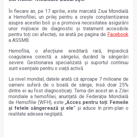
În fiecare an, pe 17 aprilie, este marcată Ziua Mondială
a Hemofiliei, un prilej pentru a crește conștientizarea
asupra acestei boli și a promova necesitatea asigurării
unor mijloace de diagnostic și tratament accesibile
pentru toți cei afectați, se arată pe pagina de
Facebook
a ASSMB.
Hemofilia, o afecțiune ereditară rară, împiedică
coagularea corectă a sângelui, ducând la sângerări
severe. Gestionarea specializată și suportul continuu
sunt esențiale pentru o viață activă.
La nivel mondial, datele arată că aproape 7 milioane de
oameni suferă de o boală de sânge, însă doar 25%
dintre ei au fost diagnosticați. Tema din acest an a Zilei
mondiale a hemofiliei, anunțată de Federația Mondială
de Hemofilie (WFH), este „
Acces pentru toți: Femeile
și fetele sângerează și ele
” și aduce în prim-plan o
realitate adesea neglijată.