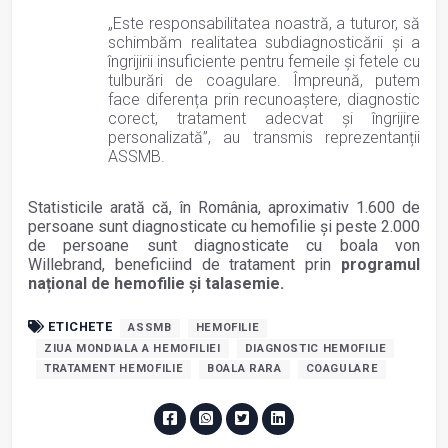
„Este responsabilitatea noastră, a tuturor, să
schimbăm realitatea subdiagnosticării și a
îngrijirii insuficiente pentru femeile și fetele cu
tulburări de coagulare. Împreună, putem
face diferența prin recunoaștere, diagnostic
corect, tratament adecvat și îngrijire
personalizată”, au transmis reprezentanții
ASSMB.
Statisticile arată că, în România, aproximativ 1.600 de
persoane sunt diagnosticate cu hemofilie și peste 2.000
de persoane sunt diagnosticate cu boala von
Willebrand, beneficiind de tratament prin
programul
național de hemofilie și talasemie.
ETICHETE
ASSMB
HEMOFILIE
ZIUA MONDIALA A HEMOFILIEI
DIAGNOSTIC HEMOFILIE
TRATAMENT HEMOFILIE
BOALA RARA
COAGULARE