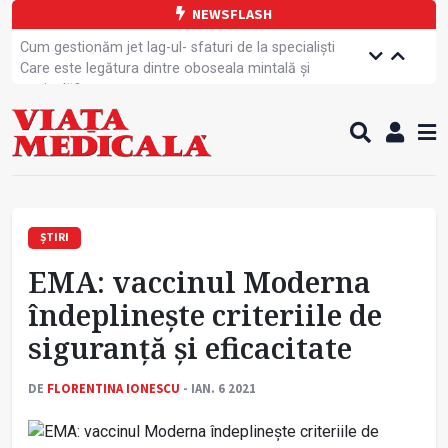
NEWSFLASH
Cum gestionăm jet lag-ul- sfaturi de la specialiști
Care este legătura dintre oboseala mintală și
caniculă?
Campanie de prevenție dedicată sportivelor
Un nou studiu pentru testarea unui vaccin împotriva
tulpinei Bundibugyo a virusului Ebola
Alăptarea, esențială pentru sănătatea mamei și
copilului
Cartea electronică de identitate, noul card de
sănătate
ȘTIRI
Copiii europeni, într-o formă fizică tot mai proastă
EMA: vaccinul Moderna
Demersuri pentru acces transfrontalier la date
medicale
îndeplinește criteriile de
Contractul cadru ar putea fi modificat
siguranță și eficacitate
Comercializarea unor medicamente, blocată
temporar
DE
FLORENTINA IONESCU
- IAN. 6 2021