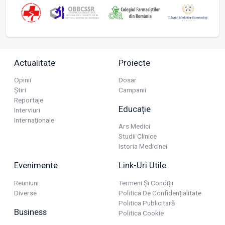
Actualitate
Proiecte
Opinii
Dosar
Știri
Campanii
Reportaje
Educație
Interviuri
Internaționale
Ars Medici
Studii Clinice
Istoria Medicinei
Evenimente
Link-Uri Utile
Reuniuni
Termeni Și Condiții
Diverse
Politica De Confidențialitate
Politica Publicitară
Business
Politica Cookie