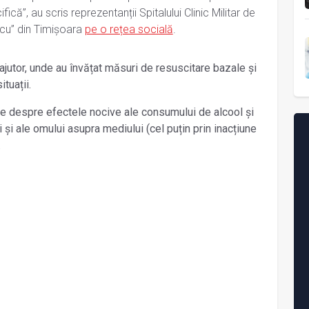
ică”, au scris reprezentanții Spitalului Clinic Militar de
scu” din Timişoara
pe o rețea socială
.
 ajutor, unde au învățat măsuri de resuscitare bazale și
tuații.
re despre efectele nocive ale consumului de alcool și
și ale omului asupra mediului (cel puțin prin inacțiune
.