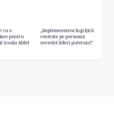
e cu o
„Implementarea îngrijirii
Noi ma
are pentru
centrate pe persoană
pentr
 Școala Altfel
necesită lideri puternici”