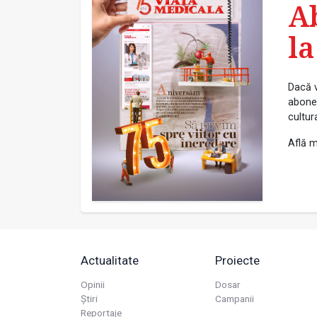
A
la
Dacă v
abonea
cultur
Află m
Actualitate
Proiecte
Opinii
Dosar
Știri
Campanii
Reportaje