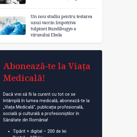
Un nou studiu pentru testarea
unui vaccin împotriva
tulpinei Bundibugyo a
virusului Ebola
Abonează-te la Viața
Medicală!
Dacă vrei să fii la curent cu tot ce se
întâmplă în lumea medicală, abonează-te la
„Viața Medicală”, publicația profesională,
socială și culturală a profesioniștilor în
Sănătate din România!
Tipărit + digital – 200 de lei