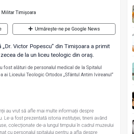
e
Urmărește-ne pe Google News
ţă „Dr. Victor Popescu” din Timişoara a primit
a zecea de la un liceu teologic din oraș.
au fost alături de personalul medical de la Spitalul
-a ai Liceului Teologic Ortodox „Sfântul Antim Ivireanul”
nții au vrut să afle mai multe informații despre
u. Le-a fost prezentată istoria instituției, tinerii având
se, colecționate de-a lungul timpului în cadrul muzeului
onat cu personalul spitalului pentru a afla despre