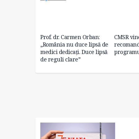
ază și Ziua
Prof. dr. Carmen Orban:
CMSR vin
inic Militar de
„România nu duce lipsă de
recomand
Victor
medici dedicați. Duce lipsă
programul
 Timișoara
de reguli clare”