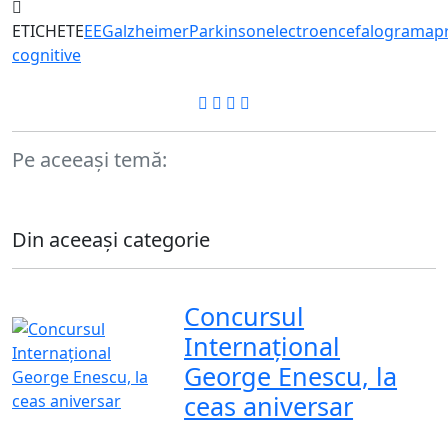
ETICHETE
EEG
alzheimer
Parkinson
electroencefalograma
p
cognitive
Pe aceeași temă:
Din aceeași categorie
Concursul
Internațional
George Enescu, la
ceas aniversar