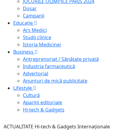
JOCURILE OLIMPICE PARIS 2024
Dosar
Campanii
Educație
Ars Medici
Studii clinice
Istoria Medicinei
Business
Antreprenoriat / Sănătate privată
Industria farmaceutică
Advertorial
Anunțuri de mică publicitate
Lifestyle
Cultură
Apariții editoriale
Hi-tech & Gadgets
ACTUALITATE
Hi-tech & Gadgets
Internaționale