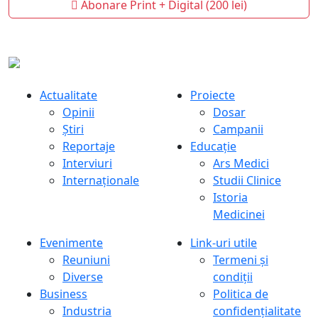
Abonare Print + Digital (200 lei)
Actualitate
Proiecte
Opinii
Dosar
Știri
Campanii
Reportaje
Educație
Interviuri
Ars Medici
Internaționale
Studii Clinice
Istoria
Medicinei
Evenimente
Link-uri utile
Reuniuni
Termeni și
Diverse
condiții
Business
Politica de
Industria
confidențialitate