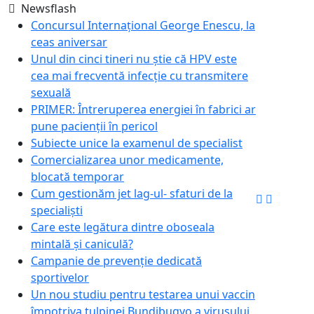
Newsflash
Concursul Internațional George Enescu, la
ceas aniversar
Unul din cinci tineri nu știe că HPV este
cea mai frecventă infecție cu transmitere
sexuală
PRIMER: Întreruperea energiei în fabrici ar
pune pacienții în pericol
Subiecte unice la examenul de specialist
Comercializarea unor medicamente,
blocată temporar
Cum gestionăm jet lag-ul- sfaturi de la
specialiști
Care este legătura dintre oboseala
mintală și caniculă?
Campanie de prevenție dedicată
sportivelor
Un nou studiu pentru testarea unui vaccin
împotriva tulpinei Bundibugyo a virusului