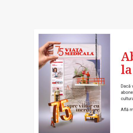
A
la
Dacă v
abonea
cultur
Află m