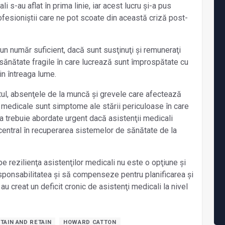
i s-au aflat în prima linie, iar acest lucru și-a pus
ofesioniștii care ne pot scoate din această criză post-
un număr suficient, dacă sunt susţinuţi și remuneraţi
ănătate fragile în care lucrează sunt împrospătate cu
in întreaga lume.
utul, absenţele de la muncă și grevele care afectează
or medicale sunt simptome ale stării periculoase în care
a trebuie abordate urgent dacă asistenţii medicali
central în recuperarea sistemelor de sănătate de la
e rezilienţa asistenţilor medicali nu este o opţiune și
sponsabilitatea și să compenseze pentru planificarea și
au creat un deficit cronic de asistenţi medicali la nivel
TAIN AND RETAIN
HOWARD CATTON