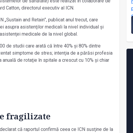
sistemelor de sănătate) este realizat în colaborare de
 Catton, directorul executiv al ICN.
 „Sustain and Retain”, publicat anul trecut, care
i asupra asistenţilor medicali la nivel individual și
sistenţei medicale de la nivel global.
0 de studii care arată că între 40% și 80% dintre
zentat simptome de stres; intenţia de a părăsi profesia
a anuală de rotaţie în spitale a crescut cu 10% și chiar
e fragilizate
declarat că raportul confirmă ceea ce ICN susţine de la