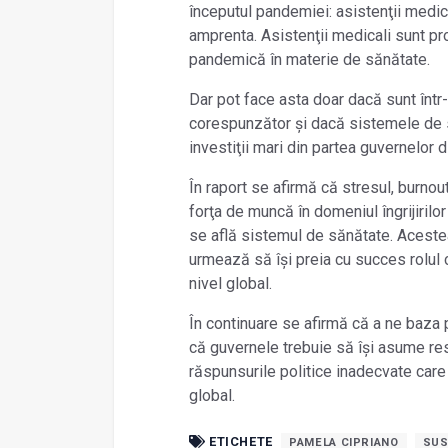
începutul pandemiei: asistenţii medical
amprenta. Asistenţii medicali sunt pr
pandemică în materie de sănătate.
Dar pot face asta doar dacă sunt într-
corespunzător și dacă sistemele de s
investiţii mari din partea guvernelor d
În raport se afirmă că stresul, burno
forţa de muncă în domeniul îngrijiril
se află sistemul de sănătate. Aceste
urmează să își preia cu succes rolul 
nivel global.
În continuare se afirmă că a ne baza p
că guvernele trebuie să își asume re
răspunsurile politice inadecvate care 
global.
ETICHETE
PAMELA CIPRIANO
SUS