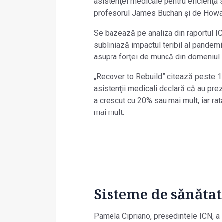
asistenţei medicale pentru eficienţa 
profesorul James Buchan și de Howard
Se bazează pe analiza din raportul ICN
subliniază impactul teribil al pandemie
asupra forţei de muncă din domeniul a
„Recover to Rebuild” citează peste 10
asistenţii medicali declară că au pre
a crescut cu 20% sau mai mult, iar rat
mai mult.
Sisteme de sănătat
Pamela Cipriano, președintele ICN, a 