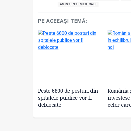
ASISTENTI MEDICALI
PE ACEEAȘI TEMĂ:
rijiri, un pas
Peste 6800 de posturi din
România ș
tru viitorul
spitalele publice vor fi
investesc 
dicale
deblocate
celor care