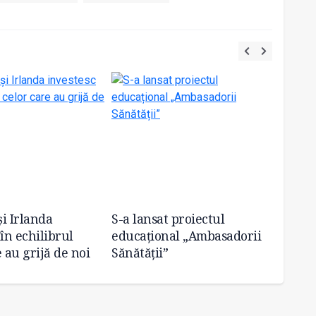
i Irlanda
S-a lansat proiectul
Școala
în echilibrul
educațional „Ambasadorii
dezamă
 au grijă de noi
Sănătății”