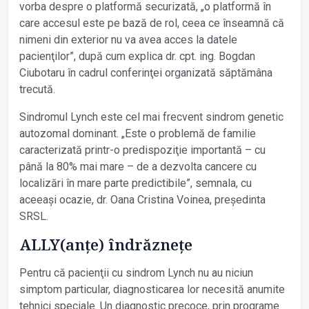
vorba despre o platformă securizată, „o platformă în
care accesul este pe bază de rol, ceea ce înseamnă că
nimeni din exterior nu va avea acces la datele
pacienţilor”, după cum explica dr. cpt. ing. Bogdan
Ciubotaru în cadrul conferinţei organizată săptămâna
trecută.
Sindromul Lynch este cel mai frecvent sindrom genetic
autozomal dominant. „Este o problemă de familie
caracterizată printr-o predispoziţie importantă – cu
până la 80% mai mare – de a dezvolta cancere cu
localizări în mare parte predictibile”, semnala, cu
aceeași ocazie, dr. Oana Cristina Voinea, președinta
SRSL.
ALLY(anţe) îndrăzneţe
Pentru că pacienţii cu sindrom Lynch nu au niciun
simptom particular, diagnosticarea lor necesită anumite
tehnici speciale. Un diagnostic precoce, prin programe