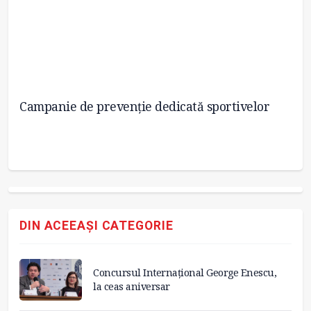
Campanie de prevenție dedicată sportivelor
Ju
sc
c
DIN ACEEAȘI CATEGORIE
Concursul Internațional George Enescu,
la ceas aniversar