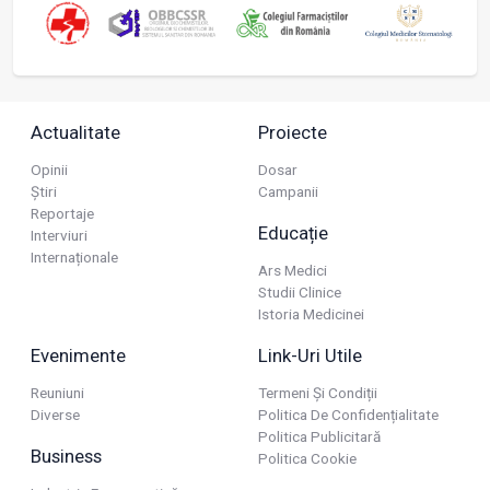
Actualitate
Proiecte
Opinii
Dosar
Știri
Campanii
Reportaje
Educație
Interviuri
Internaționale
Ars Medici
Studii Clinice
Istoria Medicinei
Evenimente
Link-Uri Utile
Reuniuni
Termeni Și Condiții
Diverse
Politica De Confidențialitate
Politica Publicitară
Business
Politica Cookie