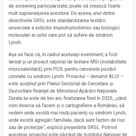
de screening particularizate, poate să crească foarte
mult supravieţuirea acestora. De aceea, unul dintre
obiectivele SRSL este standardizarea testării
universale a indicilor imunohistochimici sau biologici
moleculari ai celor care pot să sufere de sindrom
Lynch.
Așa se face că, în cadrul aceluiași eveniment, a fost
lansat și un proiect naţional de testare MSI (instabilitate
microsatelitară), prin PCR, pentru cancerele posibil
corelate cu sindrom Lynch. Proiectul – denumit ALLY –
este susţinut prin Planul Sectorial de Cercetare și
Dezvoltare finanţat de Ministerul Apărării Naţionale.
Durata lui este de trei ani, finalizarea fiind în 2026, „când
vom încerca să facem și o cartografiere a României, să
vedem unde există mai mulţi pacienţi cu sindrom Lynch,
unde există agregări familiale, dacă sunt factori de risc
sau de protecţie”, explică președinta SRSL. Potrivit
acesteia, proiectul este găzduit de Institutul Naţional de