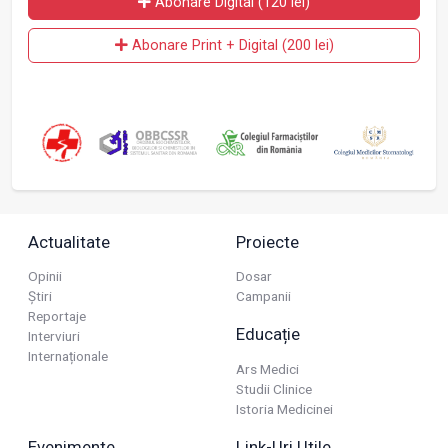
Abonare Digital (120 lei)
Abonare Print + Digital (200 lei)
Actualitate
Proiecte
Opinii
Dosar
Știri
Campanii
Reportaje
Educație
Interviuri
Internaționale
Ars Medici
Studii Clinice
Istoria Medicinei
Evenimente
Link-Uri Utile