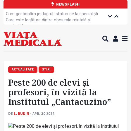
NEWSFLASH
Cum gestionăm jet lag-ul- sfaturi de la specialiști
Care este legătura dintre oboseala mintală și
caniculă?
Campanie de prevenție dedicată sportivelor
Un nou studiu pentru testarea unui vaccin împotriva
tulpinei Bundibugyo a virusului Ebola
Alăptarea, esențială pentru sănătatea mamei și
copilului
Cartea electronică de identitate, noul card de
sănătate
ACTUALITATE
ȘTIRI
Copiii europeni, într-o formă fizică tot mai proastă
Peste 200 de elevi și
Demersuri pentru acces transfrontalier la date
medicale
profesori, în vizită la
Contractul cadru ar putea fi modificat
Institutul „Cantacuzino”
Comercializarea unor medicamente, blocată
temporar
DE
L. BUDIN
- APR. 30 2024