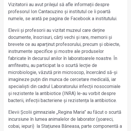
Vizitatorii au avut prilejul să afle informații despre
profesorul Ion Cantacuzino și institutul ce îi poartă
numele, se arată pe pagina de Facebook a institutului.
Elevii și profesorii au vizitat muzeul care deține
documente, înscrisuri, cărți vechi și rare, memorii și
brevete ce au aparținut profesorului, precum și obiecte,
instrumente specifice și mostre ale produselor
fabricate în decursul anilor în laboratoarele noastre. În
amfiteatru, au participat la o scurtă lecție de
microbiologie, văzută prin microscop, încercând să-și
imagineze puțin din munca de cercetare medicală, iar
specialiști din cadrul Laboratorului infecții nosocomiale
și rezistente la antibiotice (INRA) le-au vorbit despre
bacterii, infecții bacteriene și rezistența la antibiotice.
Elevii Școlii gimnaziale „Regina Maria” au făcut o scurtă
incursiune în lumea animalelor de laborator (șoareci,
cobai, iepuri) la Stațiunea Băneasa, parte componentă a