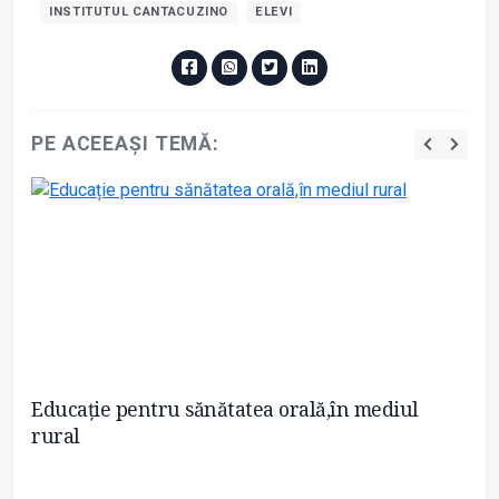
INSTITUTUL CANTACUZINO
ELEVI
PE ACEEAȘI TEMĂ:
Educație pentru sănătatea orală,în mediul
Ca
rural
R