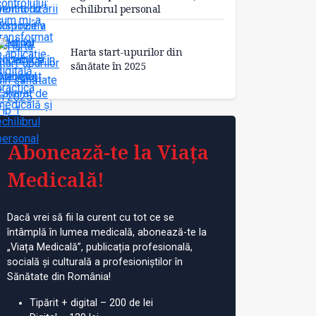
echilibrul personal
Harta start-upurilor din
sănătate în 2025
Abonează-te la Viața
Medicală!
Dacă vrei să fii la curent cu tot ce se
întâmplă în lumea medicală, abonează-te la
„Viața Medicală”, publicația profesională,
socială și culturală a profesioniștilor în
Sănătate din România!
Tipărit + digital – 200 de lei