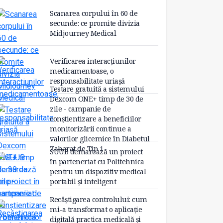
Scanarea corpului în 60 de
secunde: ce promite divizia
Midjourney Medical
Verificarea interacțiunilor
medicamentoase, o
responsabilitate uriașă
Testare gratuită a sistemului
Dexcom ONE+ timp de 30 de
zile - campanie de
conștientizare a beneficiilor
monitorizării continue a
valorilor glicemice în Diabetul
Zaharat de Tip 1
SUUB demarează un proiect
în parteneriat cu Politehnica
pentru un dispozitiv medical
portabil și inteligent
Recâștigarea controlului: cum
mi-a transformat o aplicație
digitală practica medicală și