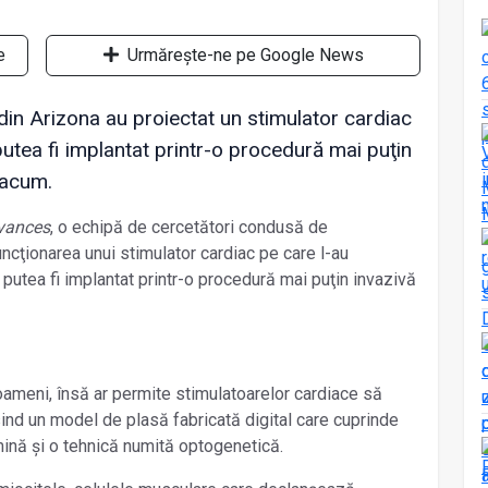
e
Urmărește-ne pe Google News
 din Arizona au proiectat un stimulator cardiac
r putea fi implantat printr-o procedură mai puţin
 acum.
vances
, o echipă de cercetători condusă de
ncţionarea unui stimulator cardiac pe care l-au
ar putea fi implantat printr-o procedură mai puţin invazivă
 oameni, însă ar permite stimulatoarelor cardiace să
sind un model de plasă fabricată digital care cuprinde
mină și o tehnică numită optogenetică.