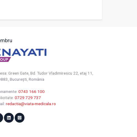
mbru
esa: Green Gate, Bd. Tudor Vladimirescu 22, etaj 11,
883, Bucureşti, România
onamente:
0743 166 100
licitate:
0729 729 737
ail:
redactia@viata-medicala.ro