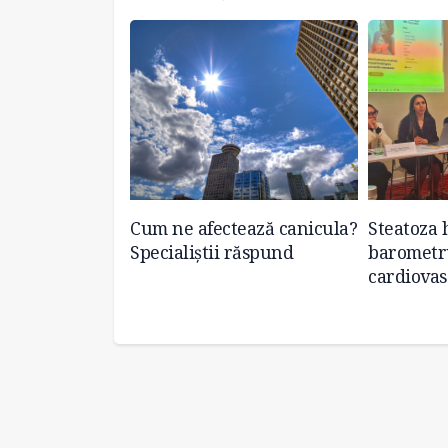
xandrescu:
Cum ne afectează canicula?
Steatoza 
im pâinea, ar
Specialiștii răspund
barometru
âncăm una de
cardiovas