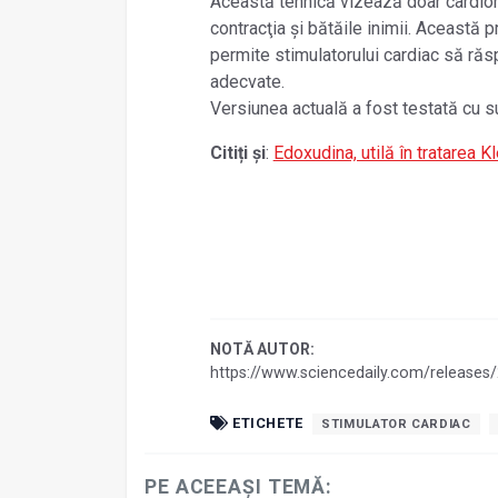
Această tehnică vizează doar cardio
contracţia și bătăile inimii. Această 
permite stimulatorului cardiac să răsp
adecvate.
Versiunea actuală a fost testată cu 
Citiți și
:
Edoxudina, utilă în tratarea
NOTĂ AUTOR:
https://www.sciencedaily.com/release
ETICHETE
STIMULATOR CARDIAC
PE ACEEAȘI TEMĂ: