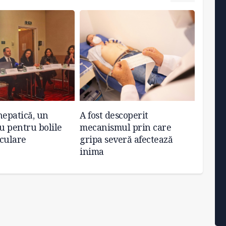
hepatică, un
A fost descoperit
A fost
 pentru bolile
mecanismul prin care
pacem
culare
gripa severă afectează
inima