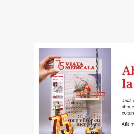
A
la
Dacă v
abonea
cultur
Află m