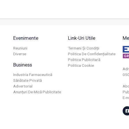
Evenimente
Link-Uri Utile
Me
Reuniuni
Termeni Și Condiții
Diverse
Politica De Confidențialitate
Politica Publicitară
Business
Politica Cookie
Adr
Industria Farmaceutică
050
Sănătate Privată
Advertorial
Ab
Anunțuri De Mică Publicitate
Pub
E-m