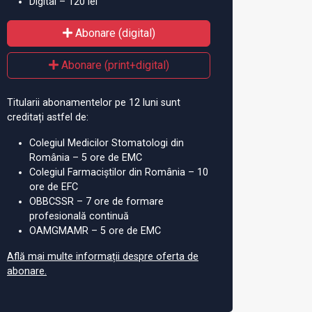
Digital – 120 lei
Abonare (digital)
Abonare (print+digital)
Titularii abonamentelor pe 12 luni sunt
creditați astfel de:
Colegiul Medicilor Stomatologi din
 inventat cel mai mic
Cum arată cea mai mică
Do
România – 5 ore de EMC
Colegiul Farmaciștilor din România – 10
aker din lume
inimă artificială din lume: a
îm
ore de EFC
fost creată de studenţi de la
de
OBBCSSR – 7 ore de formare
UMF Iași
profesională continuă
OAMGMAMR – 5 ore de EMC
Află mai multe informații despre oferta de
abonare.