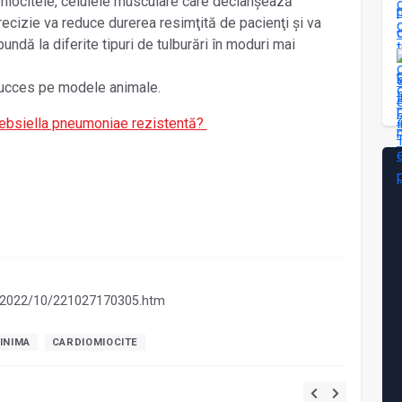
miocitele, celulele musculare care declanșează
precizie va reduce durerea resimţită de pacienţi și va
undă la diferite tipuri de tulburări în moduri mai
succes pe modele animale.
 Klebsiella pneumoniae rezistentă?
s/2022/10/221027170305.htm
INIMA
CARDIOMIOCITE