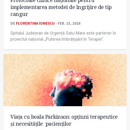
Protocoale clinice naționale pentru
implementarea metodei de îngrijire de tip
cangur
DE
FLORENTINA IONESCU
- FEB. 13, 2026
Spitalul Județean de Urgență Satu Mare este partener în
proiectul național „Puterea îmbrățișării în Terapie”.
Viața cu boala Parkinson: opțiuni terapeutice
și necesitățile pacienților