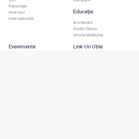
Reportaje
Educație
Interviuri
Internaționale
Ars Medici
Studii Clinice
Istoria Medicinei
Evenimente
Link-Uri Utile
Reuniuni
Termeni Și Condiții
Diverse
Politica De Confidențialitate
Politica Publicitară
Business
Politica Cookie
Industria Farmaceutică
Sănătate Privată
Advertorial
Anunțuri De Mică Publicitate
Membru