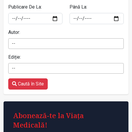
Publicare De La:
Până La:
Autor:
--
Ediție:
--
Caută în Site
Abonează-te la Viața
Medicală!