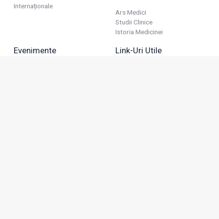
Internaționale
Ars Medici
Studii Clinice
Istoria Medicinei
Evenimente
Link-Uri Utile
Reuniuni
Termeni Și Condiții
Diverse
Politica De Confidențialitate
Politica Publicitară
Business
Politica Cookie
Industria Farmaceutică
Sănătate Privată
Advertorial
Anunțuri De Mică Publicitate
Membru
Adresa: Green Gate, Bd. Tudor Vladimirescu 22, etaj 11,