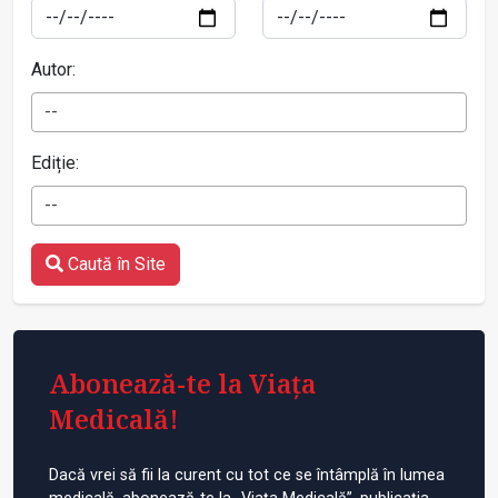
Autor:
--
Ediție:
--
Caută în Site
Abonează-te la Viața
Medicală!
Dacă vrei să fii la curent cu tot ce se întâmplă în lumea