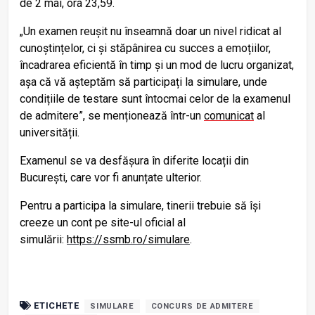
de 2 mai, ora 23,59.
„Un examen reușit nu înseamnă doar un nivel ridicat al
cunoștințelor, ci și stăpânirea cu succes a emoțiilor,
încadrarea eficientă în timp și un mod de lucru organizat,
așa că vă așteptăm să participați la simulare, unde
condițiile de testare sunt întocmai celor de la examenul
de admitere”, se menționează într-un
comunicat
al
universității.
Examenul se va desfășura în diferite locații din
București, care vor fi anunțate ulterior.
Pentru a participa la simulare, tinerii trebuie să își
creeze un cont pe site-ul oficial al
simulării:
https://ssmb.ro/simulare
.
ETICHETE
SIMULARE
CONCURS DE ADMITERE