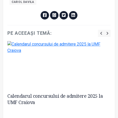
CAROL DAVILA
PE ACEEAȘI TEMĂ:
Calendarul concursului de admitere 2025 la
Si
6-
UMF Craiova
st