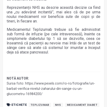
Reprezentanții NHS au descrie această decizie ca fiind
una „cu adevărat incitantă”, mai ales că de pe urma
noului medicament vor beneficia sute de copii și de
tineri, în fiecare an.
Medicamentul Teplizumab trebuie să fie administrat
sub formă de infuzie (pe cale intravenoasă), înainte ca
simptomele diabetului tip 1 să se dezvolte, ceea ce
înseamnă că pacienții au nevoie mai întâi de un test de
sânge care să arate că sistemul lor imunitar a început
deja să atace pancreasul.
NOTĂ AUTOR:
Sursa foto: https://www.pexels.com/ro-ro/fotografie/un-
barbat-verifica-nivelul-zaharului-din-sange-cu-un-
glucometru-16984200/
ETICHETE
TEPLIZUMAB
NHS
MEDICAMENT DIABET