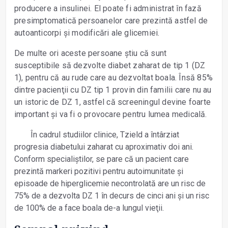
producere a insulinei. El poate fi administrat în fază
presimptomatică persoanelor care prezintă astfel de
autoanticorpi și modificări ale glicemiei.
De multe ori aceste persoane știu că sunt
susceptibile să dezvolte diabet zaharat de tip 1 (DZ
1), pentru că au rude care au dezvoltat boala. Însă 85%
dintre pacienţii cu DZ tip 1 provin din familii care nu au
un istoric de DZ 1, astfel că screeningul devine foarte
important și va fi o provocare pentru lumea medicală.
În cadrul studiilor clinice, Tzield a întârziat
progresia diabetului zaharat cu aproximativ doi ani.
Conform specialiștilor, se pare că un pacient care
prezintă markeri pozitivi pentru autoimunitate și
episoade de hiperglicemie necontrolată are un risc de
75% de a dezvolta DZ 1 în decurs de cinci ani și un risc
de 100% de a face boala de-a lungul vieţii.