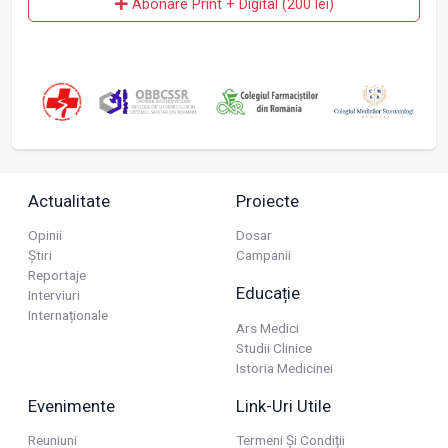
Abonare Print + Digital (200 lei)
Actualitate
Proiecte
Opinii
Dosar
Știri
Campanii
Reportaje
Educație
Interviuri
Internaționale
Ars Medici
Studii Clinice
Istoria Medicinei
Evenimente
Link-Uri Utile
Reuniuni
Termeni Și Condiții