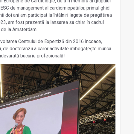
ţii Europene de Cardiologie, de a fi membru al grupului
i ESC de management al cardiomiopatiilor, primul ghid
ii doi ani am participat la întâlniri legate de pregătirea
2023, am fost prezentă la lansarea sa chiar în cadrul
 de la Amsterdam.
voltarea Centrului de Expertiză din 2016 încoace,
ii, de doctoranzii a căror activitate îmbogăţește munca
adevarată bucurie profesională!