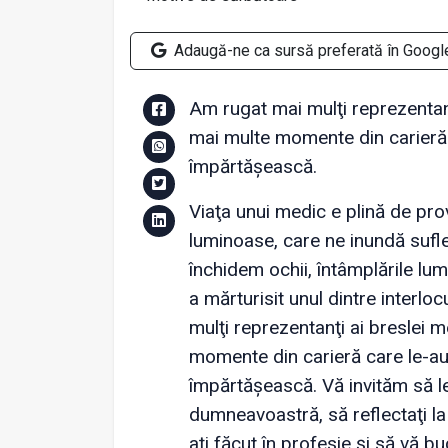
Adaugă-ne ca sursă preferată în Googl
Am rugat mai mulţi reprezentan
mai multe momente din carieră ca
împărtășească.
Viaţa unui medic e plină de pro
luminoase, care ne inundă sufle
închidem ochii, întâmplările lum
a mărturisit unul dintre interlo
mulţi reprezentanţi ai breslei
momente din carieră care le-au r
împărtășească. Vă invităm să le c
dumneavoastră, să reflectaţi la 
aţi făcut în profesie și să vă bu