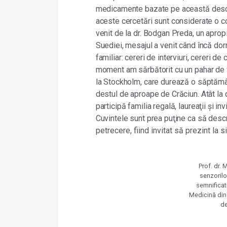
medicamente bazate pe această descope
aceste cercetări sunt considerate o c
venit de la dr. Bodgan Preda, un apropi
Suediei, mesajul a venit când încă do
familiar: cereri de interviuri, cereri d
moment am sărbătorit cu un pahar de v
la Stockholm, care durează o săptămână
destul de aproape de Crăciun. Atât la d
participă familia regală, laureaţii și inv
Cuvintele sunt prea puţine ca să desc
petrecere, fiind invitat să prezint la
Prof. dr. 
senzorilo
semnificat
Medicină din
de