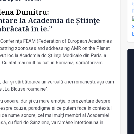
alena Dumitru:
ntare la Academia de Știinţe
brăcată în ie.”
 la Conferinţa FEAM (Federation of European Academies
mbatting zoonoses and addressing AMR on the Planet
vut loc la Academia de Știinţe Medicale din Paris, a
 Cu atât mai mult cu cât, în România, sărbătoream
 dar și sărbătoarea universală a iei românești, așa cum
ne „La Blouse roumaine”.
 cu onoare, dar și cu mare emoţie, o prezentare despre
 despre cauze, paradigme și ce putem face în contextul
i de nume sonore, cei mai mulţi membri ai Academiei
să, cu flori de Sânziene, va rămâne întotdeauna în