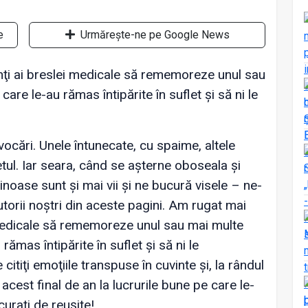
e
Urmărește-ne pe Google News
ţi ai breslei medicale să rememoreze unul sau
re le-au rămas întipărite în suflet și să ni le
vocări. Unele întunecate, cu spaime, altele
tul. Iar seara, când se așterne oboseala și
inoase sunt și mai vii și ne bucură visele – ne-
cutorii noștri din aceste pagini. Am rugat mai
 medicale să rememoreze unul sau mai multe
ămas întipărite în suflet și să ni le
itiţi emoţiile transpuse în cuvinte și, la rândul
acest final de an la lucrurile bune pe care le-
curaţi de reușite!