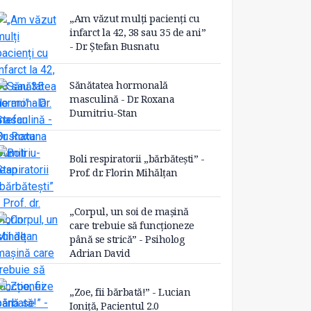
„Am văzut mulți pacienți cu
infarct la 42, 38 sau 35 de ani”
- Dr. Ștefan Busnatu
Sănătatea hormonală
masculină - Dr. Roxana
Dumitriu-Stan
Boli respiratorii „bărbătești” -
Prof. dr. Florin Mihălțan
„Corpul, un soi de mașină
care trebuie să funcționeze
până se strică” - Psiholog
Adrian David
„Zoe, fii bărbată!” - Lucian
Ioniță, Pacientul 2.0