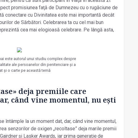
e, pentru că sunt participant în viaţă în această zi.
respect promisiunea faţă de Dumnezeu cu o rugăciune de
tă conectare cu Divinitatea este mai importantă decât
dourilor de Sărbători. Celebrarea ta cu cel mai bun
 reprezintă cea mai elogioasă celebrare. Pe lângă asta,
hai este autorul unui studiu complex despre
alitate ale persoanelor din penitenciare și a
at și o carte pe această temă
:
ase» deja premiile care
ar, când vine momentul, nu ești
se întâmple la un moment dat, dar, când vine momentul,
rea senzorilor de oxigen „recoltase” deja marile premii
Gairdner și Lasker Awards, iar prima generaţie de