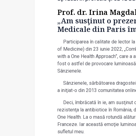
Prof. dr. Irina Magd
„Am susţinut o preze
Medicale din Paris îm
Participarea în calitate de lector
of Medicine) din 23 iunie 2022, „Co
with a One Health Approach”, care a a
fost o astfel de provocare luminoasă.
Sânzienele.
Sânzienele, sărbătoarea dragostei,
a iniţiat-o din 2013 comunitatea onli
Deci, îmbrăcată în ie, am susţinut
rezistenţa la antibiotice în România,
One Health. La o masă rotundă alătur
Franceze. Iar această emoţie luminoa
sufletul meu.