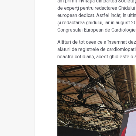
am primit invitaţia din partea Societă
de experţi pentru redactarea Ghidulu
european dedicat. Astfel încât, în ultim
și redactarea ghidului, iar în august 
Congresului European de Cardiologie
Alături de tot ceea ce a însemnat dez
alături de registrele de cardiomiopat
noastră cotidiană, acest ghid este o 