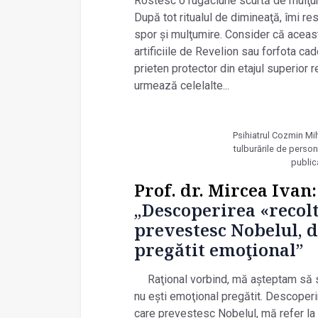
Rostesc o rugăciune scurtă de mulţumir
După tot ritualul de dimineaţă, îmi 
spor și mulţumire. Consider că aceas
artificiile de Revelion sau forfota ca
prieten protector din etajul superior
urmează celelalte...
Psihiatrul Cozmin Mi
tulburările de person
public
Prof. dr. Mircea Ivan
„Descoperirea «recolt
prevestesc Nobelul, d
pregătit emoţional”
Raţional vorbind, mă așteptam să 
nu ești emoţional pregătit. Descoperi
care prevestesc Nobelul, mă refer la