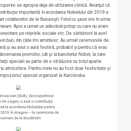
rire se apropia deja de utilizarea clinică. Anunţul că
ontribuţie importantă în acordarea Nobelului din 2019 a
at colaborator de la București. Fiind cu șase ore în urma
rmeam. Apoi a urmat un adevărat potop cu care nu eram
e conectare pe reţelele sociale etc. De sărbătorit la acel
in bun, din câte îmi amintesc. Au urmat ceremoniile de
 și au avut o aură festivă, probabil și pentru că erau
ecernarea premiilor, cât și la banchetul Nobel, la care
itaţii speciali au parte de o strălucire cu totul aparte.
riu atmosfera. Pentru mine
nu au fost doar festivitate și
 simpozionul special organizat la Karolinska.
Mircea Ivan (SUA), descoperitorul
r de oxigen, a avut o contribuţie
ivă la acordarea Nobelului pentru
 2019. În imagine – la ceremonia de
cernare de la Stockholm