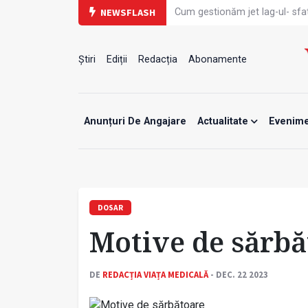
Cum gestionăm jet lag-ul- sfatu
NEWSFLASH
Care este legătura dintre obos
Campanie de prevenție dedica
Un nou studiu pentru testarea 
Știri
Ediții
Redacția
Abonamente
Alăptarea, esențială pentru s
Cartea electronică de identita
Copiii europeni, într-o formă 
Demersuri pentru acces transf
Anunțuri De Angajare
Actualitate
Evenim
Contractul cadru ar putea fi m
Comercializarea unor medica
DOSAR
Motive de sărbă
DE
REDACȚIA VIAȚA MEDICALĂ
- DEC. 22 2023