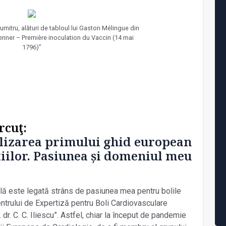
umitru, alături de tabloul lui Gaston Mélingue din
enner – Première inoculation du Vaccin (14 mai
1796)”
rcuţ:
alizarea primului ghid european
iilor. Pasiunea și domeniul meu
lă este legată strâns de pasiunea mea pentru bolile
entrului de Expertiză pentru Boli Cardiovasculare
dr. C. C. Iliescu”. Astfel, chiar la început de pandemie