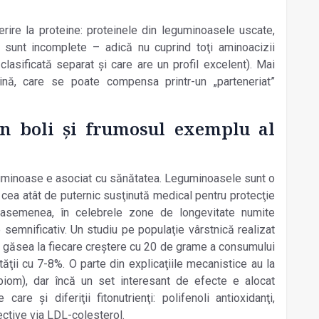
erire la proteine: proteinele din leguminoasele uscate,
 sunt incomplete – adică nu cuprind toţi aminoacizii
clasificată separat şi care are un profil excelent). Mai
ină, care se poate compensa printr-un „parteneriat”
în boli şi frumosul exemplu al
uminoase e asociat cu sănătatea. Leguminoasele sunt o
ea atât de puternic susţinută medical pentru protecţie
 asemenea, în celebrele zone de longevitate numite
 semnificativ. Un studiu pe populaţie vârstnică realizat
ia găsea la fiecare creştere cu 20 de grame a consumului
ţii cu 7-8%. O parte din explicaţiile mecanistice au la
robiom), dar încă un set interesant de efecte e alocat
 care şi diferiţii fitonutrienţi: polifenoli antioxidanţi,
tective via LDL-colesterol.