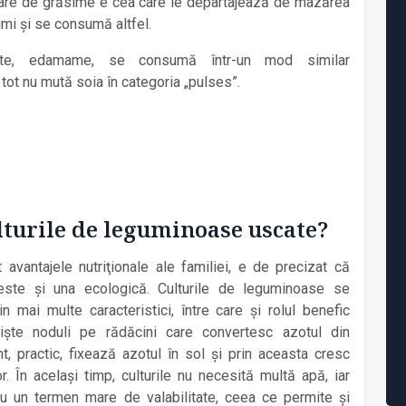
mare de grăsime e cea care le departajează de mazărea
imi şi se consumă altfel.
te, edamame, se consumă într-un mod similar
 tot nu mută soia în categoria „pulses”.
ulturile de leguminoase uscate?
avantajele nutriţionale ale familiei, e de precizat că
or este şi una ecologică. Culturile de leguminoase se
in mai multe caracteristici, între care şi rolul benefic
işte noduli pe rădăcini care convertesc azotul din
, practic, fixează azotul în sol şi prin aceasta cresc
lor. În acelaşi timp, culturile nu necesită multă apă, iar
, cu un termen mare de valabilitate, ceea ce permite şi