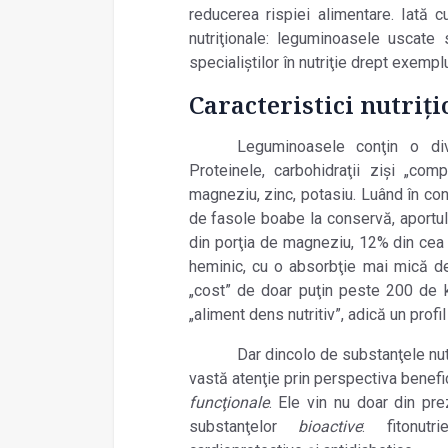
reducerea rispiei alimentare. Iată
nutriţionale: leguminoasele uscate 
specialiştilor în nutriţie drept exem
Caracteristici nutriţ
Leguminoasele conţin o dive
Proteinele, carbohidraţii zişi „comp
magneziu, zinc, potasiu. Luând în co
de fasole boabe la conservă, aportul 
din porţia de magneziu, 12% din cea d
heminic, cu o absorbţie mai mică de
„cost” de doar puţin peste 200 de ki
„aliment dens nutritiv”, adică un profi
Dar dincolo de substanţele nutr
vastă atenţie prin perspectiva benefic
funcţionale
. Ele vin nu doar din prez
substanţelor
bioactive
: fitonutri