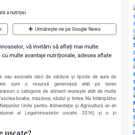
e
Urmărește-ne pe Google News
noaselor, vă invităm să aflați mai multe
cu multe avantaje nutriționale, adesea aflate
 sau asociate ideii de sărăcie şi lipsite de aura de
scate sunt o resursă generoasă atât pe teren
. Arareori o categorie de aliment reuneşte atât de multe
fasolea boabe, mazărea, năutul şi lintea. Nu întâmplător
 Naţiunilor Unite pentru Alimentaţie şi Agricultură un an
rnaţional al Leguminoaselor uscate, 2016) şi o zi
e uscate?