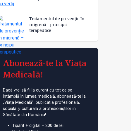
Tratamentul de prevenție în
migrenă – principii
terapeutice
Abonează-te la Viața
Medicală!
Dacă vrei să fii la curent cu tot ce se
întâmplă în lumea medicală, abonează-te la
„Viața Medicală”, publicația profesională,
socială și culturală a profesioniștilor în
Sănătate din România!
Tipărit + digital – 200 de lei