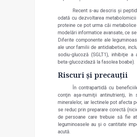
Recent s-au descris şi peptide
odată cu dezvoltarea metabolomicii ş
proteine ce pot urma căi metabolice a
modelări informatice avansate, ce se
Diferite componente ale leguminoas
ale unor familii de antidiabetice, in
sodiu-glucoză (SGLT1), inhibiţie a a
beta-glucozidază la fasolea boabe).
Riscuri şi precauţii
În contrapartidă cu beneficiil
conţin aşa-numiţii antinutrienţi, în
mineralelor, iar lectinele pot afecta p
se reduc prin preparare corectă (nic
de persoane care trebuie să fie at
leguminoasele au şi o cantitate impo
acută.