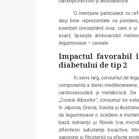
cardioprotective şi antidiabetice.
O menţiune particulară cu ref
deşi bine reprezentate ca pondere,
esenţiali (exceptând soia, care e şi 
exact, lipseşte aminoacidul metion
leguminoase – cereale.
Impactul favorabil 
diabetului de tip 2
În sens larg, consumul de leg
componentă a dietei mediteraneene, c
cardiovasculară şi metabolică. De
„Zonele Albastre”, consumul lor este
în Japonia, Grecia, Suedia şi Austral
de leguminoase o scădere a mortalită
bază nutrienţii şi fibrele (via mic
diferitelor substanţe bioactive, între
saponine şi fitosteroli cu efecte pro