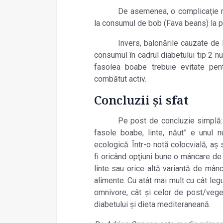
De asemenea, o complicaţie ra
la consumul de bob (Fava beans) la 
Invers, balonările cauzate de 
consumul în cadrul diabetului tip 2 nu
fasolea boabe trebuie evitate pen
combătut activ.
Concluzii şi sfat
Pe post de concluzie simplă:
fasole boabe, linte, năut” e unul n
ecologică. Într-o notă colocvială, aş
fi oricând opţiuni bune o mâncare d
linte sau orice altă variantă de mân
alimente. Cu atât mai mult cu cât le
omnivore, cât şi celor de post/veget
diabetului şi dieta mediteraneană.