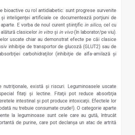
 bioactive cu rol antidiabetic: sunt progrese survenite
i inteligenţei artificiale ce documentează porţiuni de
parte. E vorba de noul curent ştiinţific
in silico
, cel cu
 alătură clasicelor
in vitro
şi
in vivo
(în laborator/pe viu).
elor uscate chiar au demonstrat efecte pe căi clasice
clusiv inhibiţie de transportor de glucoză (GLUT2) sau de
bsorbţiei carbohidraţilor (inhibiţie de alfa-amilază şi
e nutriţionale, există şi riscuri. Leguminoasele uscate
 special fitaţi şi lectine. Fitaţii pot reduce absorbţia
eretele intestinal şi pot produce intoxicaţii. Efectele lor
iodată nu trebuie consumate crude!). O categorie aparte
ente la leguminoase sunt cele care au gută, întrucât
rtantă de purine, care pot declanşa un atac de artrită