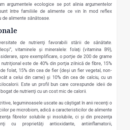
 cum argumentele ecologice se pot alinia argumentelor
sunt între familiile de alimente ce vin în mod reflex
plu de alimente sănătoase.
ionale
rsitate de nutrienţi favorabili stării de sănătate.
lecşi”, vitaminele şi mineralele: folaţi (vitamina B9),
nsiderare, spre exemplificare, o porţie de 200 de grame
nutriţional este de 40% din porţia zilnică de fibre, 15%
e folat, 15% din cea de fier (deşi un fier vegetal, non-
cât a celui din carne) şi 10% din cea de calciu, cu un
localorii. Este un profil bun care corespunde ideii de
l bogat de nutrienţi cu un cost mic de calorii.
itive, leguminoasele uscate au câştigat în anii recenţi o
iilor pe microbiom, adică a caracteristicilor de alimente
enţa fibrelor solubile şi insolubile, ci şi din prezenţa
enţi cu proprietăţi antioxidante, antiinflamatorii,