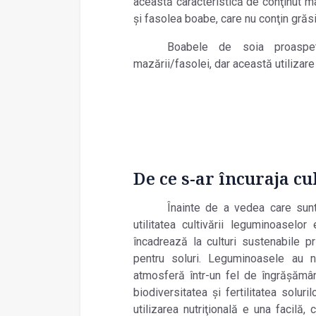
această caracteristică de conţinut 
şi fasolea boabe, care nu conţin grăs
Boabele de soia proaspe
mazării/fasolei, dar această utilizare
De ce s-ar încuraja c
Înainte de a vedea care sunt 
utilitatea cultivării leguminoasel
încadrează la culturi sustenabile pr
pentru soluri. Leguminoasele au n
atmosferă într-un fel de îngrăşământ
biodiversitatea şi fertilitatea soluri
utilizarea nutriţională e una facilă