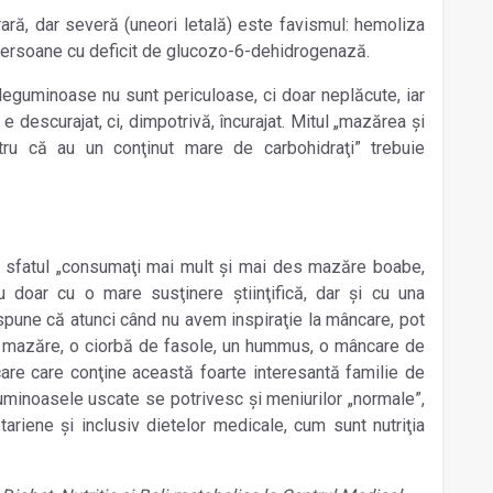
ră, dar severă (uneori letală) este favismul: hemoliza
persoane cu deficit de glucozo-6-dehidrogenază.
leguminoase nu sunt periculoase, ci doar neplăcute, iar
 e descurajat, ci, dimpotrivă, încurajat. Mitul „mazărea şi
tru că au un conţinut mare de carbohidraţi” trebuie
 sfatul „consumaţi mai mult şi mai des mazăre boabe,
u doar cu o mare susţinere ştiinţifică, dar şi cu una
 spune că atunci când nu avem inspiraţie la mâncare, pot
e mazăre, o ciorbă de fasole, un hummus, o mâncare de
care care conţine această foarte interesantă familie de
guminoasele uscate se potrivesc şi meniurilor „normale”,
ariene şi inclusiv dietelor medicale, cum sunt nutriţia