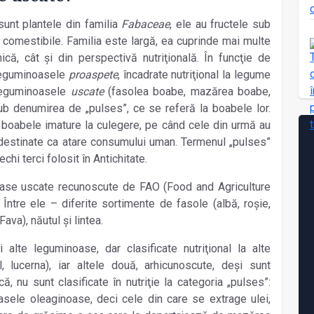
sunt plantele din familia
Fabaceae
, ele au fructele sub
comestibile. Familia este largă, ea cuprinde mai multe
ică, cât şi din perspectivă nutriţională. În funcţie de
leguminoasele
proaspete
, încadrate nutriţional la legume
 leguminoasele
uscate
(fasolea boabe, mazărea boabe,
l sub denumirea de „pulses”, ce se referă la boabele lor.
boabele imature la culegere, pe când cele din urmă au
 destinate ca atare consumului uman. Termenul „pulses”
chi terci folosit în Antichitate.
oase uscate recunoscute de FAO (Food and Agriculture
 Între ele – diferite sortimente de fasole (albă, roşie,
ava), năutul şi lintea.
 alte leguminoase, dar clasificate nutriţional la alte
ul, lucerna), iar altele două, arhicunoscute, deşi sunt
, nu sunt clasificate în nutriţie la categoria „pulses”:
asele oleaginoase, deci cele din care se extrage ulei,