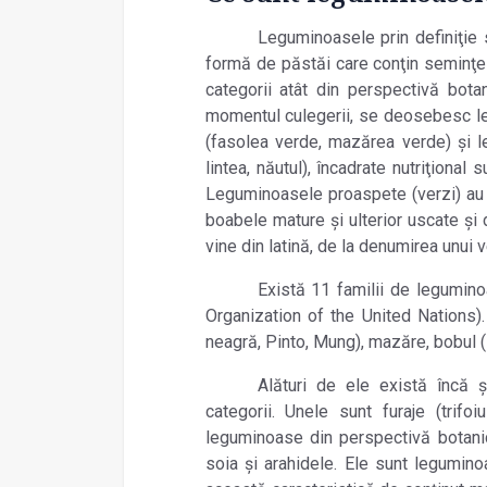
Leguminoasele prin definiţie 
formă de păstăi care conţin seminţe 
categorii atât din perspectivă botan
momentul culegerii, se deosebesc 
(fasolea verde, mazărea verde) și
lintea, năutul), încadrate nutriţiona
Leguminoasele proaspete (verzi) au 
boabele mature şi ulterior uscate şi
vine din latină, de la denumirea unui ve
Există 11 familii de legumin
Organization of the United Nations).
neagră, Pinto, Mung), mazăre, bobul (F
Alături de ele există încă şi
categorii. Unele sunt furaje (trifoi
leguminoase din perspectivă botanică
soia şi arahidele. Ele sunt legumino