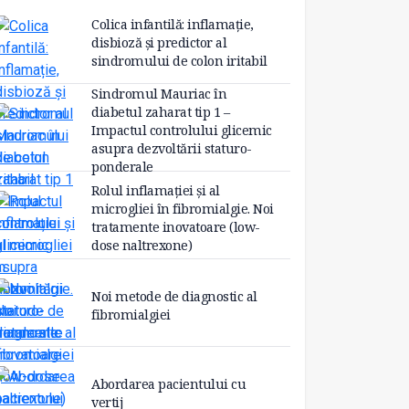
Colica infantilă: inflamație,
disbioză și predictor al
sindromului de colon iritabil
Sindromul Mauriac în
diabetul zaharat tip 1 –
Impactul controlului glicemic
asupra dezvoltării staturo-
ponderale
Rolul inflamației și al
microgliei în fibromialgie. Noi
tratamente inovatoare (low-
dose naltrexone)
Noi metode de diagnostic al
fibromialgiei
Abordarea pacientului cu
vertij