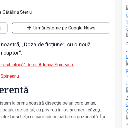
e
Urmărește-ne pe Google News
a noastră, „Doza de ficțiune”, cu o nouă
n cuptor”.
e psihiatrică” de dr. Adriana Spineanu
a Spineanu
ferentă
asistam la prima noastră disecţie pe un corp uman,
atului de spital, cu privirea în jos și umerii căzuţi.
 dintre boscheţii cu care aduce barba sa grizonantă. Își