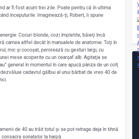
d ar fi fost acum trei zile. Poate pentru că în ultima
nd începuturile. Imaginează-ţi, Robert, îi spune
energie. Cocuri blonde, cozi împletite, băieţi încă
ă carnea altfel decât în manualele de anatomie. Toţi în
orul, mic și cocoșat, perorează cu gesturi largi, cu
a unei mese acoperite cu un cearșaf alb. Agitaţia se
„Uau” general în momentul în care apucă pânza de un colţ
er dezvăluie cadavrul gălbui al unui bărbat de vreo 40 de
nci.
menii de 40 au trăit totul și se pot retrage deja în tihnă
se consacra sonatelor la harpă.