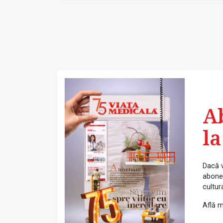
A
la
Dacă v
abonea
cultur
Află m