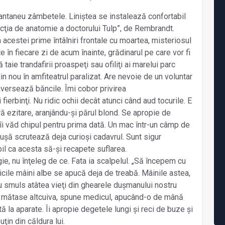
stantaneu zâmbetele. Liniștea se instalează confortabil
ecţia de anatomie a doctorului Tulp”, de Rembrandt.
 acestei prime întâlniri frontale cu moartea, misteriosul
e în fiecare zi de acum înainte, grădinarul pe care vor fi
taie trandafirii proaspeţi sau ofiliţi ai marelui parc
n nou în amfiteatrul paralizat. Are nevoie de un voluntar
raversează băncile. Îmi cobor privirea
i fierbinţi. Nu ridic ochii decât atunci când aud tocurile. E
 ezitare, aranjându-și părul blond. Se apropie de
îi văd chipul pentru prima dată. Un mac într-un câmp de
ușă scrutează deja curioși cadavrul. Sunt sigur
bil ca acesta să-și recapete suflarea.
ie, nu înţeleg de ce. Fata ia scalpelul. „Să începem cu
icile mâini albe se apucă deja de treabă. Mâinile astea,
u smuls atâtea vieţi din ghearele dușmanului nostru
e mătase altcuiva, spune medicul, apucând-o de mână
ă la aparate. Îi apropie degetele lungi și reci de buze și
ţin din căldura lui.