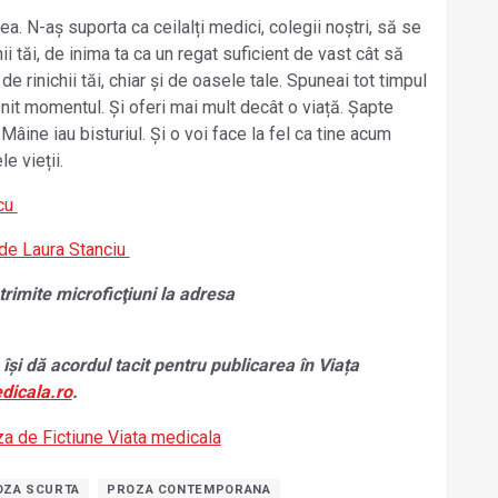
. N-aș suporta ca ceilalți medici, colegii noștri, să se
i tăi, de inima ta ca un regat suficient de vast cât să
, de rinichii tăi, chiar și de oasele tale. Spuneai tot timpul
enit momentul. Și oferi mai mult decât o viață. Șapte
Mâine iau bisturiul. Și o voi face la fel ca tine acum
le vieții.
icu
 de Laura Stanciu
 trimite microficţiuni la adresa
 își dă acordul tacit pentru publicarea în Viața
dicala.ro
.
OZA SCURTA
PROZA CONTEMPORANA