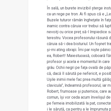
În sală, un burete invizibil șterge in
ca un rege pe tron. Ai fi spus că e „L
Buzele tuturor rămân îngheţate în faţa
inamic contra căruia vor trebui să lupt
nevoiţi cu orice preţ să-l împiedice să 
terestru. Vocea profesorului răsună di
căruia să-i dea bisturiul. Un foșnet t
și-mi ating obrajii. Îmi par niște pâinic
ea, Robert! Maiestuoasă, coboară fără
profesor și acela e momentul în care 
grâu. Ochii negri pe faţa ovală de păp
că, dacă îl sărută pe nefericit, e posi
Ușile inimii mele fac prea multă gălăg
clavicula”, îndeamnă profesorul, iar m
Robert, frumoase și puternice, care a
comun, își vor ceda acum învelișul d
pe femeia imobilizată la pat, conectat
i le sărută, ca pentru a le împrumuta pu