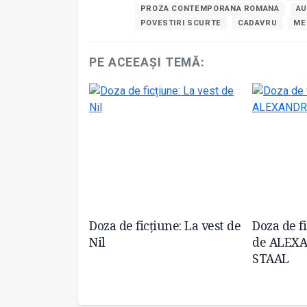
PROZA CONTEMPORANA ROMANA
AU
POVESTIRI SCURTE
CADAVRU
ME
PE ACEEAȘI TEMĂ:
an dedicat Zilei
Doza de ficțiune: La vest de
Doza de fi
clerozei
Nil
de ALEX
STAAL