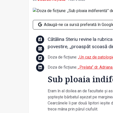
Adaugă-ne ca sursă preferată în Googl
Cătălina Steriu revine la rubric
povestire, „proaspăt scoasă di
Doza de ficțiune:
„Un caz de patologi
Doza de ficțiune:
„Prelata” dr. Adrian
Sub ploaia indi
Eram în al doilea an de facultate și 
șoptește bărbatul așezat pe marginea p
Cearcănele îi par două lipitori ieșite
trece mâna prin părul ciufulit.