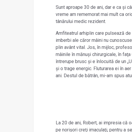
Sunt aproape 30 de ani, dar e ca și cân
vreme am rememorat mai mult ca oricâ
tânărului medic rezident.
Amfiteatrul arhiplin care pulsează de 
imberbi ale căror mâini nu cunoscuser
plin avânt vital. Jos, în mijloc, profes
mâinile în mănuși chirurgicale, în faţ
întrerupe brusc și e înlocuită de un 
și o trage energic. Fluturarea ei în a
ani. Destul de bătrân, mi-am spus atu
La 20 de ani, Robert, ai impresia că oa
pe norișori creţi imaculaţi, pentru a 