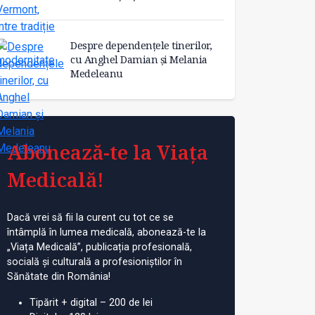
Despre dependențele tinerilor,
cu Anghel Damian și Melania
Medeleanu
Abonează-te la Viața
Medicală!
Dacă vrei să fii la curent cu tot ce se
întâmplă în lumea medicală, abonează-te la
„Viața Medicală”, publicația profesională,
socială și culturală a profesioniștilor în
Sănătate din România!
Tipărit + digital – 200 de lei