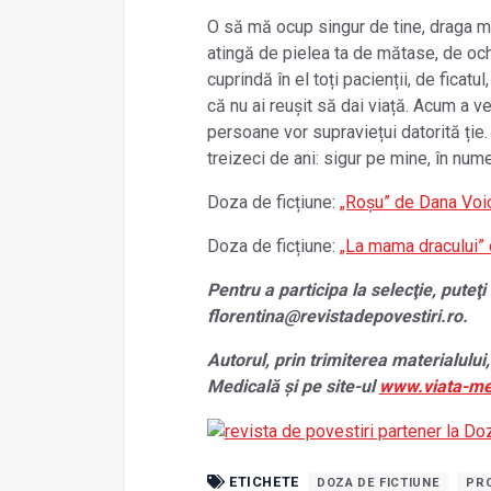
O să mă ocup singur de tine, draga mea
atingă de pielea ta de mătase, de ochi
cuprindă în el toți pacienții, de ficatul
că nu ai reușit să dai viață. Acum a v
persoane vor supraviețui datorită ție. 
treizeci de ani: sigur pe mine, în nume
Doza de ficțiune:
„Roșu” de Dana Vo
Doza de ficțiune:
„La mama dracului”
Pentru a participa la selecţie, puteţi
florentina@revistadepovestiri.ro.
Autorul, prin trimiterea materialului,
Medicală și pe site-ul
www.viata-me
ETICHETE
DOZA DE FICTIUNE
PR