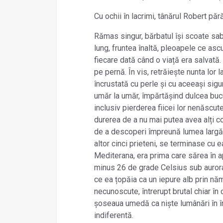
Cu ochii în lacrimi, tânărul Robert pă
Rămas singur, bărbatul își scoate saboț
lung, fruntea înaltă, pleoapele ce as
fiecare dată când o viață era salvată.
pe pernă. În vis, retrăiește nunta lor l
încrustată cu perle și cu aceeași sigur
umăr la umăr, împărtășind dulcea bucur
inclusiv pierderea fiicei lor nenăscut
durerea de a nu mai putea avea alți copi
de a descoperi împreună lumea largă.
altor cinci prieteni, se terminase cu ea
Mediterana, era prima care sărea în ap
minus 26 de grade Celsius sub aurora
ce ea țopăia ca un iepure alb prin năme
necunoscute, întrerupt brutal chiar în 
șoseaua umedă ca niște lumânări în înt
indiferentă.