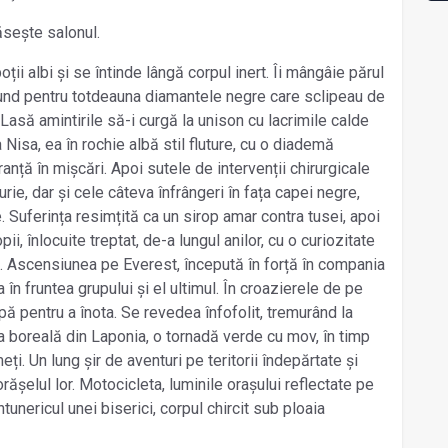
răsește salonul.
ii albi și se întinde lângă corpul inert. Îi mângâie părul
cund pentru totdeauna diamantele negre care sclipeau de
 Lasă amintirile să-i curgă la unison cu lacrimile calde
a Nisa, ea în rochie albă stil fluture, cu o diademă
anță în mișcări. Apoi sutele de intervenții chirurgicale
ie, dar și cele câteva înfrângeri în fața capei negre,
e. Suferința resimțită ca un sirop amar contra tusei, apoi
i, înlocuite treptat, de-a lungul anilor, cu o curiozitate
 Ascensiunea pe Everest, începută în forță în compania
 în fruntea grupului și el ultimul. În croazierele de pe
ă pentru a înota. Se revedea înfofolit, tremurând la
 boreală din Laponia, o tornadă verde cu mov, în timp
ți. Un lung șir de aventuri pe teritorii îndepărtate și
orășelul lor. Motocicleta, luminile orașului reflectate pe
unericul unei biserici, corpul chircit sub ploaia