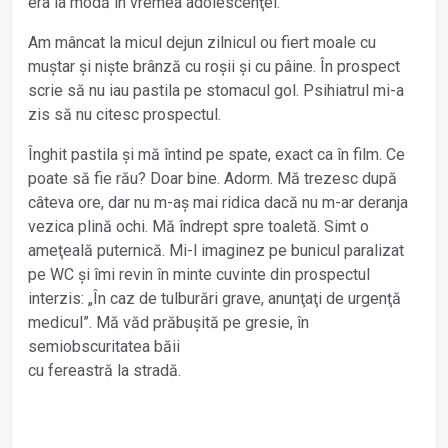
era la modă în vremea adolescenţei.
Am mâncat la micul dejun zilnicul ou fiert moale cu
muştar şi nişte brânză cu roşii şi cu pâine. În prospect
scrie să nu iau pastila pe stomacul gol. Psihiatrul mi-a
zis să nu citesc prospectul.
Înghit pastila și mă întind pe spate, exact ca în film. Ce
poate să fie rău? Doar bine. Adorm. Mă trezesc după
câteva ore, dar nu m-aş mai ridica dacă nu m-ar deranja
vezica plină ochi. Mă îndrept spre toaletă. Simt o
ameţeală puternică. Mi-l imaginez pe bunicul paralizat
pe WC și îmi revin în minte cuvinte din prospectul
interzis: „În caz de tulburări grave, anunţaţi de urgenţă
medicul”. Mă văd prăbușită pe gresie, în
semiobscuritatea băii
cu fereastră la stradă.