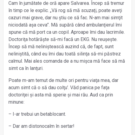
Cam în jumătate de oră apare Salvarea. Încep să tremur
în timp ce le explic. „Vă rog să mă scuzaţi, poate aveţi
cazuri mai grave, dar nu știu ce să fac. N-am mai simţit
niciodată așa ceva”. Mă supără când ambulanţierul îmi
spune că mă port ca un copil. Aproape îmi dau lacrimile.
Doctoriţa hotărăşte să-mi facă un EKG. Nu reuşeşte.
Încep să mă neliniștească auzind că, de fapt, sunt
neliniștită, când eu îmi dau toată silinţa să-mi păstrez
calmul. Mai ales comanda de a nu mișca mă face să mă
simt ca în lanţuri.
Poate m-am temut de multe ori pentru viaţa mea, dar
acum simt că o să dau colţu’. Văd panica pe faţa
doctoriţei și asta mă sperie și mai rău. Aud ca prin
minune:
– I-ar trebui un betablocant.
– Dar am distonocalm în sertar!