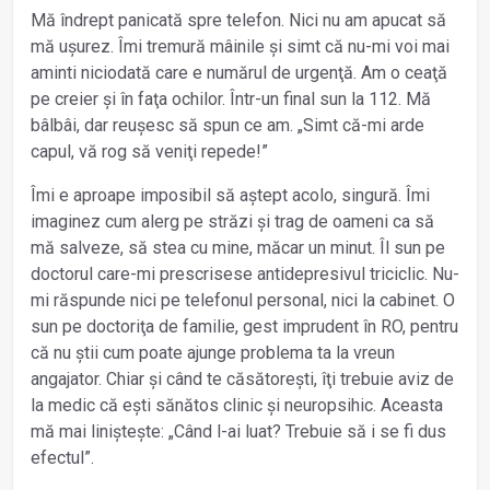
Mă îndrept panicată spre telefon. Nici nu am apucat să
mă uşurez. Îmi tremură mâinile și simt că nu-mi voi mai
aminti niciodată care e numărul de urgenţă. Am o ceaţă
pe creier și în faţa ochilor. Într-un final sun la 112. Mă
bâlbâi, dar reuşesc să spun ce am. „Simt că-mi arde
capul, vă rog să veniţi repede!”
Îmi e aproape imposibil să aștept acolo, singură. Îmi
imaginez cum alerg pe străzi și trag de oameni ca să
mă salveze, să stea cu mine, măcar un minut. Îl sun pe
doctorul care-mi prescrisese antidepresivul triciclic. Nu-
mi răspunde nici pe telefonul personal, nici la cabinet. O
sun pe doctoriţa de familie, gest imprudent în RO, pentru
că nu ştii cum poate ajunge problema ta la vreun
angajator. Chiar şi când te căsătoreşti, îţi trebuie aviz de
la medic că eşti sănătos clinic şi neuropsihic. Aceasta
mă mai linișteşte: „Când l-ai luat? Trebuie să i se fi dus
efectul”.