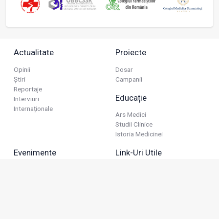
Actualitate
Proiecte
Opinii
Dosar
Știri
Campanii
Reportaje
Educație
Interviuri
Internaționale
Ars Medici
Studii Clinice
Istoria Medicinei
Evenimente
Link-Uri Utile
Reuniuni
Termeni Și Condiții
Diverse
Politica De Confidențialitate
Politica Publicitară
Business
Politica Cookie
Industria Farmaceutică