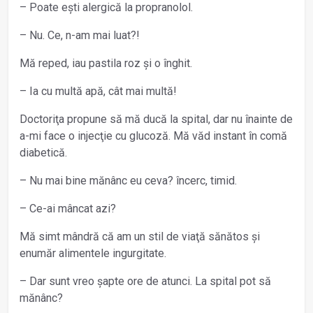
– Poate ești alergică la propranolol.
– Nu. Ce, n-am mai luat?!
Mă reped, iau pastila roz și o înghit.
– Ia cu multă apă, cât mai multă!
Doctoriţa propune să mă ducă la spital, dar nu înainte de
a-mi face o injecţie cu glucoză. Mă văd instant în comă
diabetică.
– Nu mai bine mănânc eu ceva? încerc, timid.
– Ce-ai mâncat azi?
Mă simt mândră că am un stil de viaţă sănătos şi
enumăr alimentele ingurgitate.
– Dar sunt vreo şapte ore de atunci. La spital pot să
mănânc?