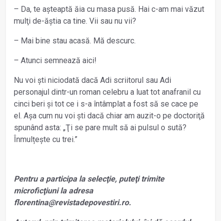
– Da, te așteaptă ăia cu masa pusă. Hai c-am mai văzut
mulţi de-ăștia ca tine. Vii sau nu vii?
– Mai bine stau acasă. Mă descurc.
– Atunci semnează aici!
Nu voi ști niciodată dacă Adi scriitorul sau Adi
personajul dintr-un roman celebru a luat tot anafranil cu
cinci beri și tot ce i s-a întâmplat a fost să se cace pe
el. Aşa cum nu voi ști dacă chiar am auzit-o pe doctoriţă
spunând asta: „Ţi se pare mult să ai pulsul o sută?
Înmulțește cu trei.”
Pentru a participa la selecţie, puteţi trimite
microficţiuni la adresa
florentina@revistadepovestiri.ro.