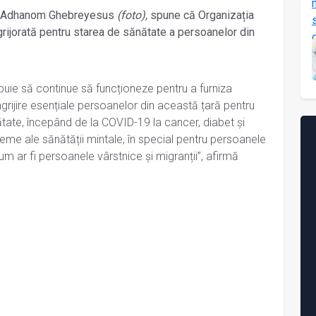
ros Adhanom Ghebreyesus
(foto),
spune că Organizația
rijorată pentru starea de sănătate a persoanelor din
buie să continue să funcționeze pentru a furniza
îngrijire esențiale persoanelor din această țară pentru
ate, începând de la COVID-19 la cancer, diabet și
eme ale sănătății mintale, în special pentru persoanele
cum ar fi persoanele vârstnice și migranții”, afirmă
.