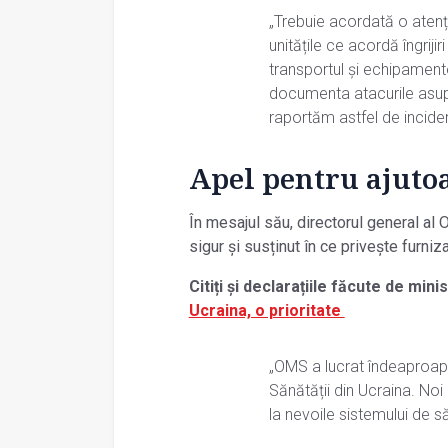
„Trebuie acordată o atenți
unitățile ce acordă îngrijir
transportul și echipamente
documenta atacurile asupr
raportăm astfel de incid
Apel pentru ajuto
În mesajul său, directorul general al 
sigur și susținut în ce privește furni
Citiți și declarațiile făcute de mini
Ucraina, o prioritate
„OMS a lucrat îndeaproape
Sănătății din Ucraina. Noi
la nevoile sistemului de să