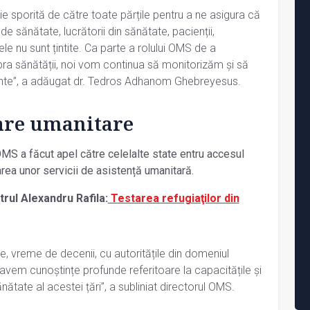
e sporită de către toate părțile pentru a ne asigura că
i de sănătate, lucrătorii din sănătate, pacienții,
le nu sunt țintite. Ca parte a rolului OMS de a
a sănătății, noi vom continua să monitorizăm și să
ente”, a adăugat dr. Tedros Adhanom Ghebreyesus.
are umanitare
OMS a făcut apel către celelalte state entru accesul
zarea unor servicii de asistență umanitară.
strul Alexandru Rafila:
Testarea refugiaţilor din
, vreme de decenii, cu autoritățile din domeniul
 avem cunoștințe profunde referitoare la capacitățile și
nătate al acestei țări”, a subliniat directorul OMS.