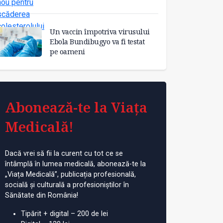
Un vaccin împotriva virusului
Ebola Bundibugyo va fi testat
pe oameni
Abonează-te la Viața
Medicală!
Dacă vrei să fii la curent cu tot ce se
întâmplă în lumea medicală, abonează-te la
„Viața Medicală”, publicația profesională,
socială și culturală a profesioniștilor în
Sănătate din România!
Tipărit + digital – 200 de lei