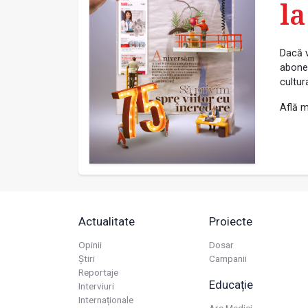
la
Dacă v
abonea
cultur
Află m
Actualitate
Proiecte
Opinii
Dosar
Știri
Campanii
Reportaje
Educație
Interviuri
Internaționale
Ars Medici