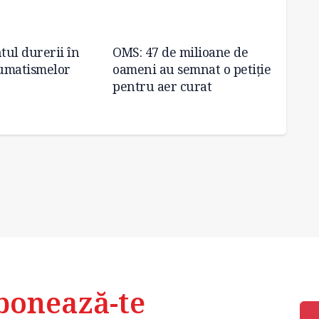
ul durerii în
OMS: 47 de milioane de
OMS: 6
umatismelor
oameni au semnat o petiție
raport
pentru aer curat
stării
trei a
bonează-te