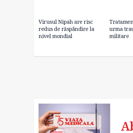
alizat
Virusul Nipah are risc
Tratament
canabis în
redus de răspândire la
urma tra
nivel mondial
militare
A