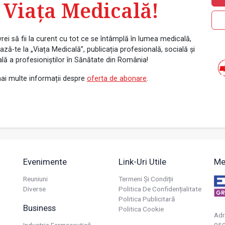
 Viața Medicală!
rei să fii la curent cu tot ce se întâmplă în lumea medicală,
ză-te la „Viața Medicală”, publicația profesională, socială și
ală a profesioniștilor în Sănătate din România!
ai multe informații despre
oferta de abonare
.
Evenimente
Link-Uri Utile
Me
Reuniuni
Termeni Și Condiții
Diverse
Politica De Confidențialitate
Politica Publicitară
Business
Politica Cookie
Adr
Industria Farmaceutică