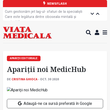
NEWSFLASH
Cum gestionăm jet lag-ul- sfaturi de la specialiști
Care este legătura dintre oboseala mintală și
caniculă?
Campanie de prevenție dedicată sportivelor
Un nou studiu pentru testarea unui vaccin împotriva
tulpinei Bundibugyo a virusului Ebola
Alăptarea, esențială pentru sănătatea mamei și
copilului
Cartea electronică de identitate, noul card de
sănătate
APARIȚII EDITORIALE
Copiii europeni, într-o formă fizică tot mai proastă
Apariţii noi MedicHub
Demersuri pentru acces transfrontalier la date
medicale
Contractul cadru ar putea fi modificat
DE
CRISTINA GHIOCA
- OCT. 30 2020
Comercializarea unor medicamente, blocată
temporar
Adaugă-ne ca sursă preferată în Google