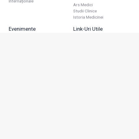
Internaționale
Ars Medici
Studii Clinice
Istoria Medicinei
Evenimente
Link-Uri Utile
Reuniuni
Termeni Și Condiții
Diverse
Politica De Confidențialitate
Politica Publicitară
Business
Politica Cookie
Industria Farmaceutică
Sănătate Privată
Advertorial
Anunțuri De Mică Publicitate
Membru
Adresa: Green Gate, Bd. Tudor Vladimirescu 22, etaj 11,
050883, Bucureşti, România