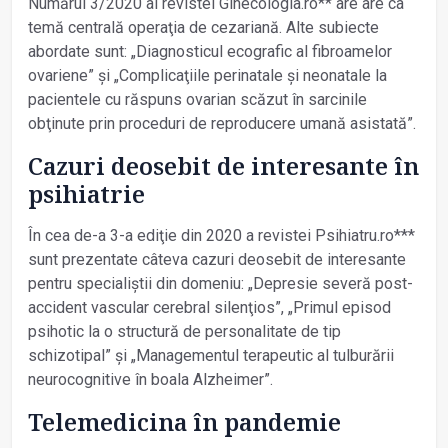
Numărul 3/2020 al revistei Ginecologia.ro** are are ca
temă centrală operaţia de cezariană. Alte subiecte
abordate sunt: „Diagnosticul ecografic al fibroamelor
ovariene” și „Complicaţiile perinatale și neonatale la
pacientele cu răspuns ovarian scăzut în sarcinile
obţinute prin proceduri de reproducere umană asistată”.
Cazuri deosebit de interesante în
psihiatrie
În cea de-a 3-a ediţie din 2020 a revistei Psihiatru.ro***
sunt prezentate câteva cazuri deosebit de interesante
pentru specialiștii din domeniu: „Depresie severă post-
accident vascular cerebral silenţios”, „Primul episod
psihotic la o structură de personalitate de tip
schizotipal” și „Managementul terapeutic al tulburării
neurocognitive în boala Alzheimer”.
Telemedicina în pandemie