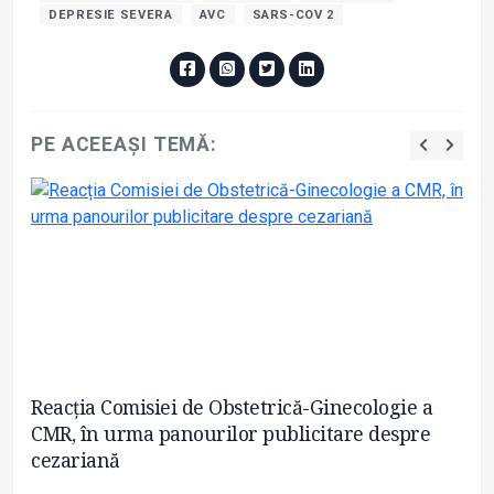
DEPRESIE SEVERA
AVC
SARS-COV 2
PE ACEEAȘI TEMĂ:
Reacția Comisiei de Obstetrică-Ginecologie a
Co
CMR, în urma panourilor publicitare despre
al
cezariană