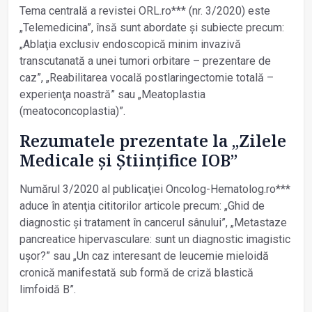
Tema centrală a revistei ORL.ro*** (nr. 3/2020) este
„Telemedicina”, însă sunt abordate și subiecte precum:
„Ablaţia exclusiv endoscopică minim invazivă
transcutanată a unei tumori orbitare – prezentare de
caz”, „Reabilitarea vocală postlaringectomie totală –
experienţa noastră” sau „Meatoplastia
(meatoconcoplastia)”.
Rezumatele prezentate la „Zilele
Medicale și Știinţifice IOB”
Numărul 3/2020 al publicaţiei Oncolog-Hematolog.ro***
aduce în atenţia cititorilor articole precum: „Ghid de
diagnostic și tratament în cancerul sânului”, „Metastaze
pancreatice hipervasculare: sunt un diagnostic imagistic
ușor?” sau „Un caz interesant de leucemie mieloidă
cronică manifestată sub formă de criză blastică
limfoidă B”.