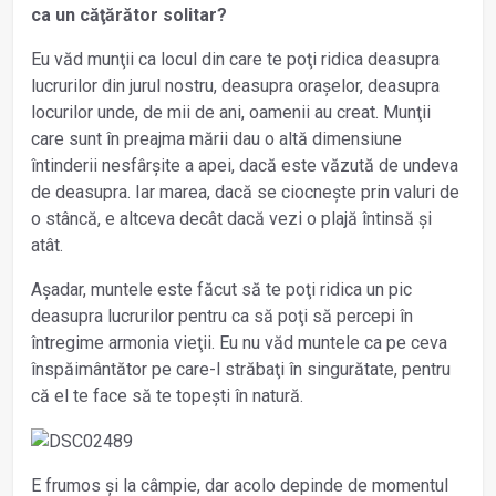
ca un căţărător solitar?
Eu văd munţii ca locul din care te poţi ridica deasupra
lucrurilor din jurul nostru, deasupra orașelor, deasupra
locurilor unde, de mii de ani, oamenii au creat. Munţii
care sunt în preajma mării dau o altă dimensiune
întinderii nesfârșite a apei, dacă este văzută de undeva
de deasupra. Iar marea, dacă se ciocnește prin valuri de
o stâncă, e altceva decât dacă vezi o plajă întinsă și
atât.
Așadar, muntele este făcut să te poţi ridica un pic
deasupra lucrurilor pentru ca să poţi să percepi în
întregime armonia vieţii. Eu nu văd muntele ca pe ceva
înspăimântător pe care-l străbaţi în singurătate, pentru
că el te face să te topești în natură.
E frumos și la câmpie, dar acolo depinde de momentul