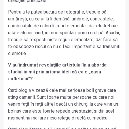
direcţiile principale.
Pentru a te putea bucura de fotografie, trebuie să
urmărești, cu ce ai la îndemână, umbrele, contrastele,
combinaţiile de culori în mod elementar, dar ele trebuie
uitate atunci când, în mod spontan, prinzi o clipă. Așadar,
trebuie să respecţi niște reguli elementare, dar fără să
te obsedeze riscul că nu o faci. Important e să transmiţi
o emoţie.
V-au îndrumat revelaţiile artistului în a aborda
studiul inimii prin prisma ideii că ea e „casa
sufletului”?
Cardiologia vizează cele mai serioase boli grave care
ating oamenii. Sunt foarte multe persoane cu care noi
venim faţă în faţă altfel decât un chirurg, la care vine un
bolnav care este foarte repede anes­teziat și din acel
moment nu mai are nicio relaţie directă cu medicul.