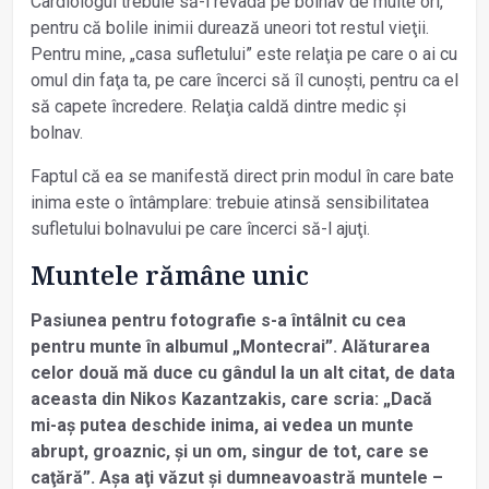
Cardiologul trebuie să-l revadă pe bolnav de multe ori,
pentru că bolile inimii durează uneori tot restul vieţii.
Pentru mine, „casa sufletului” este relaţia pe care o ai cu
omul din faţa ta, pe care încerci să îl cunoști, pentru ca el
să capete încredere. Relaţia caldă dintre medic și
bolnav.
Faptul că ea se manifestă direct prin modul în care bate
inima este o întâmplare: trebuie atinsă sensibilitatea
sufletului bolnavului pe care încerci să-l ajuţi.
Muntele rămâne unic
Pasiunea pentru fotografie s-a întâlnit cu cea
pentru munte în albumul „Montecrai”. Alăturarea
celor două mă duce cu gândul la un alt citat, de data
aceasta din Nikos Kazantzakis, care scria: „Dacă
mi-aș putea deschide inima, ai vedea un munte
abrupt, groaznic, și un om, singur de tot, care se
caţără”. Așa aţi văzut și dumneavoastră muntele –