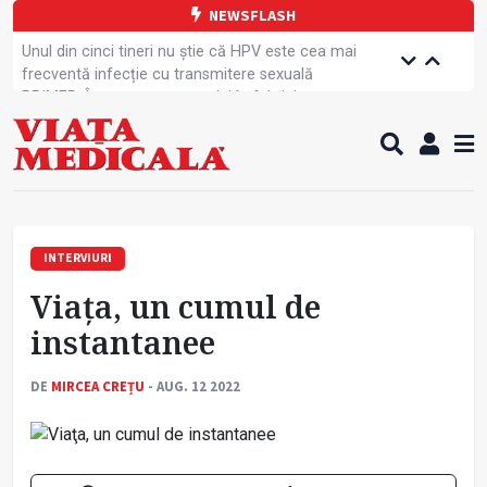
NEWSFLASH
Unul din cinci tineri nu știe că HPV este cea mai
frecventă infecție cu transmitere sexuală
PRIMER: Întreruperea energiei în fabrici ar pune
pacienții în pericol
Subiecte unice la examenul de specialist
Comercializarea unor medicamente, blocată
temporar
Cum gestionăm jet lag-ul- sfaturi de la specialiști
Care este legătura dintre oboseala mintală și
caniculă?
INTERVIURI
Campanie de prevenție dedicată sportivelor
Viaţa, un cumul de
Un nou studiu pentru testarea unui vaccin împotriva
tulpinei Bundibugyo a virusului Ebola
instantanee
Alăptarea, esențială pentru sănătatea mamei și
copilului
DE
MIRCEA CREȚU
- AUG. 12 2022
Concursul Internațional George Enescu, la ceas
aniversar