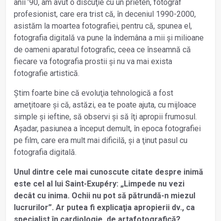
anii ’90, am avut o discuţie cu un prieten, fotograf
profesionist, care era trist că, în deceniul 1990-2000,
asistăm la moartea fotografiei, pentru că, spunea el,
fotografia digitală va pune la îndemâna a mii și milioane
de oameni aparatul fotografic, ceea ce înseamnă că
fiecare va fotografia prostii și nu va mai exista
fotografie artistică.
Știm foarte bine că evoluţia tehnologică a fost
ameţitoare și că, astăzi, ea te poate ajuta, cu mijloace
simple și ieftine, să observi și să îţi apropii frumosul.
Așadar, pasiunea a început demult, în epoca fotografiei
pe film, care era mult mai dificilă, și a ţinut pasul cu
fotografia digitală.
Unul dintre cele mai cunoscute citate despre inimă
este cel al lui Saint-Exupéry: „Limpede nu vezi
decât cu inima. Ochii nu pot să pătrundă-n miezul
lucrurilor”. Ar putea fi explicaţia apropierii dv., ca
specialist în cardiologie, de artafotografică?