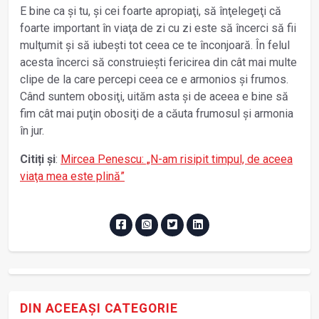
E bine ca și tu, și cei foarte apropiaţi, să înţelegeţi că
foarte important în viaţa de zi cu zi este să încerci să fii
mulţumit și să iubești tot ceea ce te înconjoară. În felul
acesta încerci să construiești fericirea din cât mai multe
clipe de la care percepi ceea ce e armonios și frumos.
Când suntem obosiţi, uităm asta și de aceea e bine să
fim cât mai puţin obosiţi de a căuta frumosul și armonia
în jur.
Citiți și
:
Mircea Penescu: „N-am risipit timpul, de aceea
viaţa mea este plină”
DIN ACEEAȘI CATEGORIE