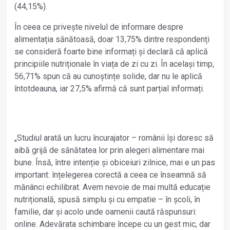
(44,15%).
În ceea ce privește nivelul de informare despre
alimentația sănătoasă, doar 13,75% dintre respondenți
se consideră foarte bine informați și declară că aplică
principiile nutriționale în viața de zi cu zi. În același timp,
56,71% spun că au cunoștințe solide, dar nu le aplică
întotdeauna, iar 27,5% afirmă că sunt parțial informați.
„Studiul arată un lucru încurajator – românii își doresc să
aibă grijă de sănătatea lor prin alegeri alimentare mai
bune. Însă, între intenție și obiceiuri zilnice, mai e un pas
important: înțelegerea corectă a ceea ce înseamnă să
mănânci echilibrat. Avem nevoie de mai multă educație
nutrițională, spusă simplu și cu empatie – în școli, în
familie, dar și acolo unde oamenii caută răspunsuri:
online. Adevărata schimbare începe cu un gest mic, dar