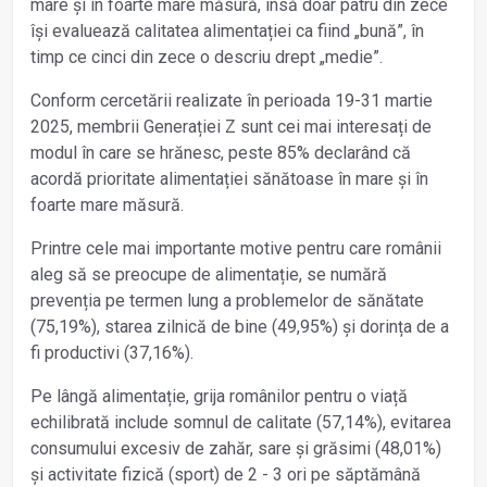
mare și în foarte mare măsură, însă doar patru din zece
își evaluează calitatea alimentației ca fiind „bună”, în
timp ce cinci din zece o descriu drept „medie”.
Conform cercetării realizate în perioada 19-31 martie
2025, membrii Generației Z sunt cei mai interesați de
modul în care se hrănesc, peste 85% declarând că
acordă prioritate alimentației sănătoase în mare și în
foarte mare măsură.
Printre cele mai importante motive pentru care românii
aleg să se preocupe de alimentație, se numără
prevenția pe termen lung a problemelor de sănătate
(75,19%), starea zilnică de bine (49,95%) și dorința de a
fi productivi (37,16%).
Pe lângă alimentație, grija românilor pentru o viață
echilibrată include somnul de calitate (57,14%), evitarea
consumului excesiv de zahăr, sare și grăsimi (48,01%)
și activitate fizică (sport) de 2 - 3 ori pe săptămână