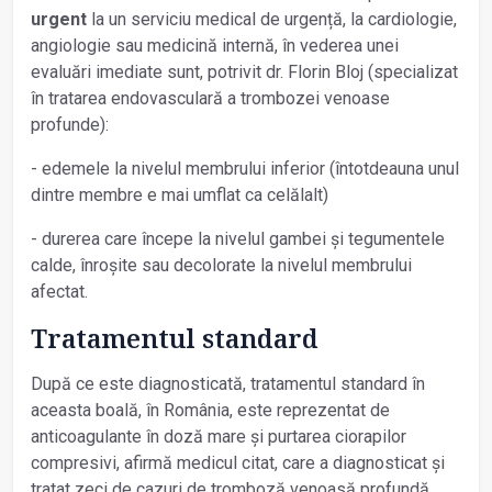
urgent
la un serviciu medical de urgență, la cardiologie,
angiologie sau medicină internă, în vederea unei
evaluări imediate sunt, potrivit dr. Florin Bloj (specializat
în tratarea endovasculară a trombozei venoase
profunde):
- edemele la nivelul membrului inferior (întotdeauna unul
dintre membre e mai umflat ca celălalt)
- durerea care începe la nivelul gambei și tegumentele
calde, înroșite sau decolorate la nivelul membrului
afectat.
Tratamentul standard
După ce este diagnosticată, tratamentul standard în
aceasta boală, în România, este reprezentat de
anticoagulante în doză mare și purtarea ciorapilor
compresivi, afirmă medicul citat, care a diagnosticat și
tratat zeci de cazuri de tromboză venoasă profundă,