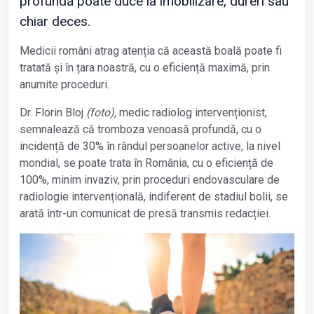
profundă poate duce la imobilizare, dureri sau
chiar deces.
Medicii români atrag atenția că această boală poate fi
tratată și în țara noastră, cu o eficiență maximă, prin
anumite proceduri.
Dr. Florin Bloj
(foto),
medic radiolog intervenționist,
semnalează că tromboza venoasă profundă, cu o
incidență de 30% în rândul persoanelor active, la nivel
mondial, se poate trata în România, cu o eficiență de
100%, minim invaziv, prin proceduri endovasculare de
radiologie intervențională, indiferent de stadiul bolii, se
arată într-un comunicat de presă transmis redacției.