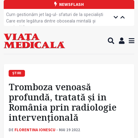
NEWSFLASH
Cum gestionăm jet lag-ul- sfaturi de la specialiști
Care este legătura dintre oboseala mintală și
caniculă?
Campanie de prevenție dedicată sportivelor
Un nou studiu pentru testarea unui vaccin împotriva
tulpinei Bundibugyo a virusului Ebola
Alăptarea, esențială pentru sănătatea mamei și
copilului
Cartea electronică de identitate, noul card de
sănătate
ȘTIRI
Copiii europeni, într-o formă fizică tot mai proastă
Tromboza venoasă
Demersuri pentru acces transfrontalier la date
medicale
profundă, tratată și in
Contractul cadru ar putea fi modificat
România prin radiologie
Comercializarea unor medicamente, blocată
temporar
intervențională
DE
FLORENTINA IONESCU
- MAI 19 2022