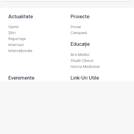
Actualitate
Proiecte
Opinii
Dosar
Știri
Campanii
Reportaje
Educație
Interviuri
Internaționale
Ars Medici
Studii Clinice
Istoria Medicinei
Evenimente
Link-Uri Utile
Reuniuni
Termeni Și Condiții
Diverse
Politica De Confidențialitate
Politica Publicitară
Business
Politica Cookie
Industria Farmaceutică
Sănătate Privată
Advertorial
Anunțuri De Mică Publicitate