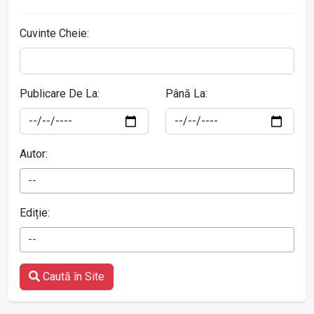
Cuvinte Cheie:
Publicare De La:
Până La:
Autor:
--
Ediție:
--
Caută în Site