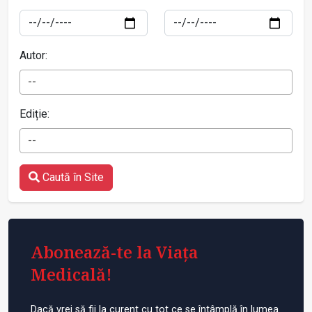
Autor:
--
Ediție:
--
Caută în Site
Abonează-te la Viața
Medicală!
Dacă vrei să fii la curent cu tot ce se întâmplă în lumea