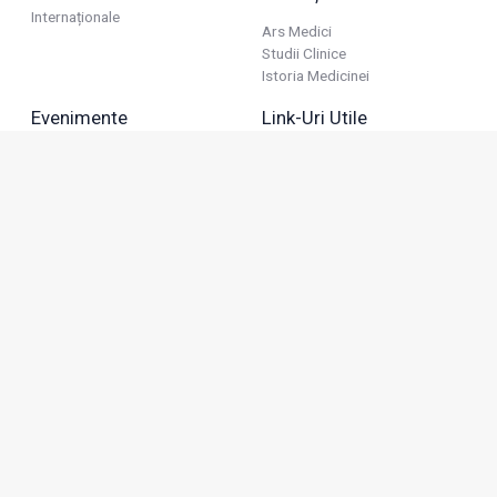
Internaționale
Ars Medici
Studii Clinice
Istoria Medicinei
Evenimente
Link-Uri Utile
Reuniuni
Termeni Și Condiții
Diverse
Politica De Confidențialitate
Politica Publicitară
Business
Politica Cookie
Industria Farmaceutică
Sănătate Privată
Advertorial
Anunțuri De Mică Publicitate
Membru
Adresa: Green Gate, Bd. Tudor Vladimirescu 22, etaj 11,