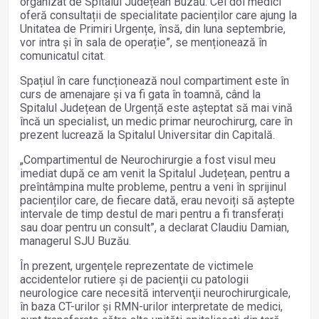
organizat de Spitalul Județean Buzău. Cei doi medici
oferă consultații de specialitate pacienților care ajung la
Unitatea de Primiri Urgențe, însă, din luna septembrie,
vor intra și în sala de operație”, se menționează în
comunicatul citat.
Spațiul în care funcționează noul compartiment este în
curs de amenajare și va fi gata în toamnă, când la
Spitalul Județean de Urgență este așteptat să mai vină
încă un specialist, un medic primar neurochirurg, care în
prezent lucrează la Spitalul Universitar din Capitală.
„Compartimentul de Neurochirurgie a fost visul meu
imediat după ce am venit la Spitalul Județean, pentru a
preîntâmpina multe probleme, pentru a veni în sprijinul
pacienților care, de fiecare dată, erau nevoiți să aștepte
intervale de timp destul de mari pentru a fi transferați
sau doar pentru un consult”, a declarat Claudiu Damian,
managerul SJU Buzău.
În prezent, urgenţele reprezentate de victimele
accidentelor rutiere şi de pacienţii cu patologii
neurologice care necesită intervenţii neurochirurgicale,
în baza CT-urilor şi RMN-urilor interpretate de medici,