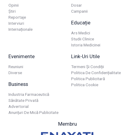
Opinii
Dosar
Știri
Campanii
Reportaje
Educație
Interviuri
Internaționale
Ars Medici
Studii Clinice
Istoria Medicinei
Evenimente
Link-Uri Utile
Reuniuni
Termeni Și Condiții
Diverse
Politica De Confidențialitate
Politica Publicitară
Business
Politica Cookie
Industria Farmaceutică
Sănătate Privată
Advertorial
Anunțuri De Mică Publicitate
Membru