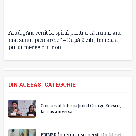
a
Arad: „Am venit la spital pentru că nu mi-am
Un
mai simțit picioarele” – După 2 zile, femeia a
R
putut merge din nou
DIN ACEEAȘI CATEGORIE
Concursul Internațional George Enescu,
la ceas aniversar
PRIMER: Întreruperea energiei în fabrici