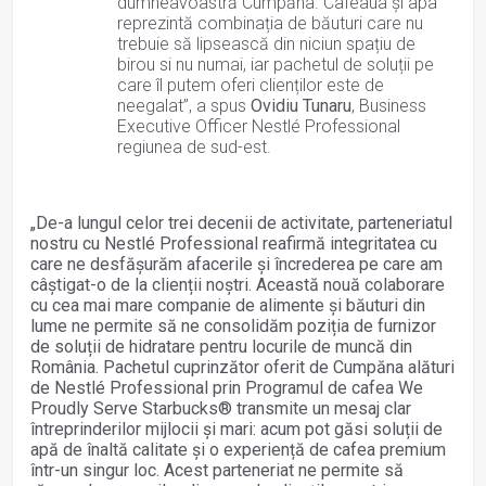
dumneavoastră Cumpăna. Cafeaua și apa
reprezintă combinația de băuturi care nu
trebuie să lipsească din niciun spațiu de
birou si nu numai, iar pachetul de soluții pe
care îl putem oferi clienților este de
neegalat”, a spus
Ovidiu Tunaru
, Business
Executive Officer Nestlé Professional
regiunea de sud-est.
„De-a lungul celor trei decenii de activitate, parteneriatul
nostru cu Nestlé Professional reafirmă integritatea cu
care ne desfășurăm afacerile și încrederea pe care am
câștigat-o de la clienții noștri. Această nouă colaborare
cu cea mai mare companie de alimente și băuturi din
lume ne permite să ne consolidăm poziția de furnizor
de soluții de hidratare pentru locurile de muncă din
România. Pachetul cuprinzător oferit de Cumpăna alături
de Nestlé Professional prin Programul de cafea We
Proudly Serve Starbucks® transmite un mesaj clar
întreprinderilor mijlocii și mari: acum pot găsi soluții de
apă de înaltă calitate și o experiență de cafea premium
într-un singur loc. Acest parteneriat ne permite să