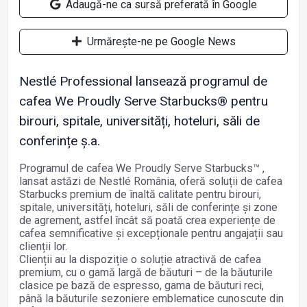
Adaugă-ne ca sursă preferată în Google
Urmărește-ne pe Google News
Nestlé Professional lansează programul de
cafea We Proudly Serve Starbucks® pentru
birouri, spitale, universități, hoteluri, săli de
conferințe ș.a.
Programul de cafea We Proudly Serve Starbucks™ ,
lansat astăzi de Nestlé România, oferă soluții de cafea
Starbucks premium de înaltă calitate pentru birouri,
spitale, universități, hoteluri, săli de conferințe și zone
de agrement, astfel încât să poată crea experiențe de
cafea semnificative și excepționale pentru angajații sau
clienții lor.
Clienții au la dispoziție o soluție atractivă de cafea
premium, cu o gamă largă de băuturi – de la băuturile
clasice pe bază de espresso, gama de băuturi reci,
până la băuturile sezoniere emblematice cunoscute din