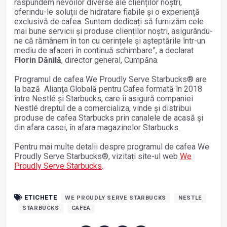
răspundem nevoilor diverse ale clienților noștri,
oferindu-le soluții de hidratare fiabile și o experiență
exclusivă de cafea. Suntem dedicați să furnizăm cele
mai bune servicii și produse clienților noștri, asigurându-
ne că rămânem în ton cu cerințele și așteptările într-un
mediu de afaceri în continuă schimbare”, a declarat
Florin Dănilă
, director general, Cumpăna.
Programul de cafea We Proudly Serve Starbucks® are
la bază Alianța Globală pentru Cafea formată în 2018
între Nestlé și Starbucks, care îi asigură companiei
Nestlé dreptul de a comercializa, vinde și distribui
produse de cafea Starbucks prin canalele de acasă și
din afara casei, în afara magazinelor Starbucks.
Pentru mai multe detalii despre programul de cafea We
Proudly Serve Starbucks®, vizitați site-ul web
We
Proudly Serve Starbucks
.
ETICHETE
WE PROUDLY SERVE STARBUCKS
NESTLE
STARBUCKS
CAFEA