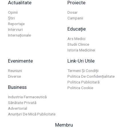
Actualitate
Proiecte
Opinii
Dosar
Știri
Campanii
Reportaje
Educație
Interviuri
Internaționale
Ars Medici
Studii Clinice
Istoria Medicinei
Evenimente
Link-Uri Utile
Reuniuni
Termeni Și Condiții
Diverse
Politica De Confidențialitate
Politica Publicitară
Business
Politica Cookie
Industria Farmaceutică
Sănătate Privată
Advertorial
Anunțuri De Mică Publicitate
Membru