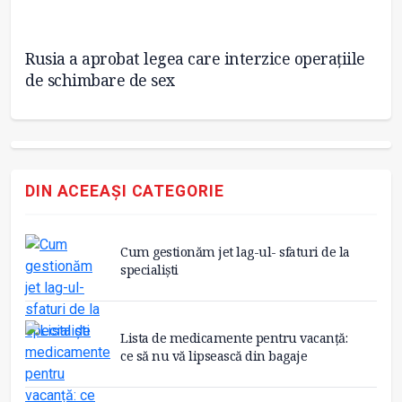
în
Rusia a aprobat legea care interzice operațiile
Co
de schimbare de sex
di
DIN ACEEAȘI CATEGORIE
Cum gestionăm jet lag-ul- sfaturi de la
specialiști
Lista de medicamente pentru vacanță:
ce să nu vă lipsească din bagaje