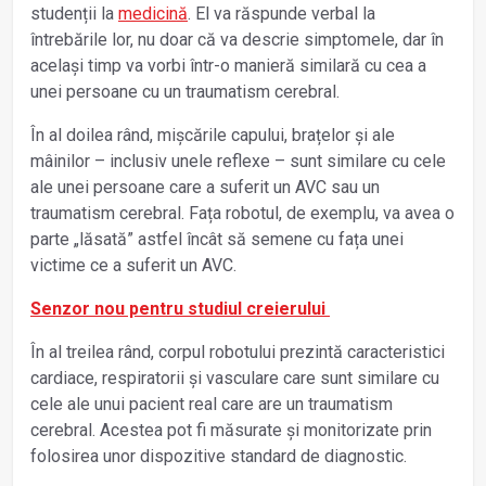
studenții la
medicină
. El va răspunde verbal la
întrebările lor, nu doar că va descrie simptomele, dar în
același timp va vorbi într-o manieră similară cu cea a
unei persoane cu un traumatism cerebral.
În al doilea rând, mișcările capului, brațelor și ale
mâinilor – inclusiv unele reflexe – sunt similare cu cele
ale unei persoane care a suferit un AVC sau un
traumatism cerebral. Fața robotul, de exemplu, va avea o
parte „lăsată” astfel încât să semene cu fața unei
victime ce a suferit un AVC.
Senzor nou pentru studiul creierului
În al treilea rând, corpul robotului prezintă caracteristici
cardiace, respiratorii și vasculare care sunt similare cu
cele ale unui pacient real care are un traumatism
cerebral. Acestea pot fi măsurate și monitorizate prin
folosirea unor dispozitive standard de diagnostic.