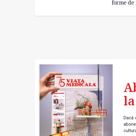
forme de 
A
la
Dacă v
abonea
cultur