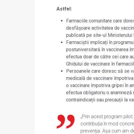
Astfel:
Farmaciile comunitare care dores
desfășoare activitatea de vaccina
publicată pe site-ul Ministerului 
Farmaciștii implicați în programu
postuniversitară în vaccinarea î
efectua doar de către cei care au
Ghidului de vaccinare în farmacii
Persoanele care doresc să se va
medicală de vaccinare împotriva g
o vaccinare împotriva gripei în a
efectua obligatoriu o anamneză m
contraindicații sau precauții la va
„Prin acest program pilot 
contribuția în mod concre
prevenţia. Așa cum am de