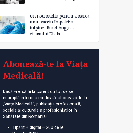
Un nou studiu pentru testarea
unui vaccin împotriva
tulpinei Bundibugyo a
virusului Ebola
Abonează-te la Viața
Medicală!
Dacă vrei să fii la curent cu tot ce se
întâmplă în lumea medicală, abonează-te la
„Viața Medicală”, publicația profesională,
socială și culturală a profesioniștilor în
Sănătate din România!
Tipărit + digital – 200 de lei