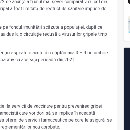
022 se anunță a fi unul mai sever comparativ cu cel din
 gripal a fost limitată de restricțiile sanitare impuse de
ine pe fondul imunității scăzute a populației, după ce
au dus la o circulație redusă a virusurilor gripale timp
ecții respiratorii acute din săptămâna 3 – 9 octombrie
arativ cu aceeași perioadă din 2021.
iei la servicii de vaccinare pentru prevenirea gripei
armaciștii care vor dori să se implice în această
ea sferei de servicii farmaceutice pe care le asigură, se
 reglementărilor nou aprobate.