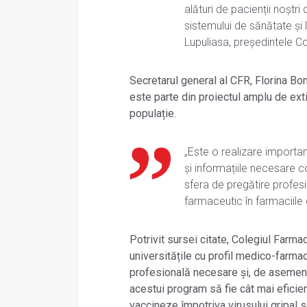
alături de pacienții noștr
sistemului de sănătate și l
Lupuliasa, președintele Co
Secretarul general al CFR, Florina Bo
este parte din proiectul amplu de exti
populație.
„Este o realizare importa
și informațiile necesare c
sfera de pregătire profes
farmaceutic în farmaciile
Potrivit sursei citate, Colegiul Farma
universitățile cu profil medico-farma
profesională necesare și, de asemene
acestui program să fie cât mai eficie
vaccineze împotriva virusului gripal s