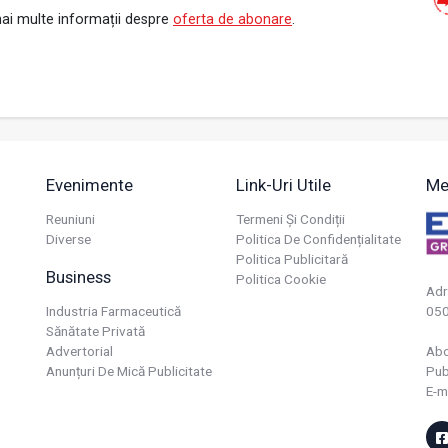
ai multe informații despre
oferta de abonare
.
Evenimente
Link-Uri Utile
Me
Reuniuni
Termeni Și Condiții
Diverse
Politica De Confidențialitate
Politica Publicitară
Business
Politica Cookie
Adr
Industria Farmaceutică
050
Sănătate Privată
Advertorial
Ab
Anunțuri De Mică Publicitate
Pub
E-m