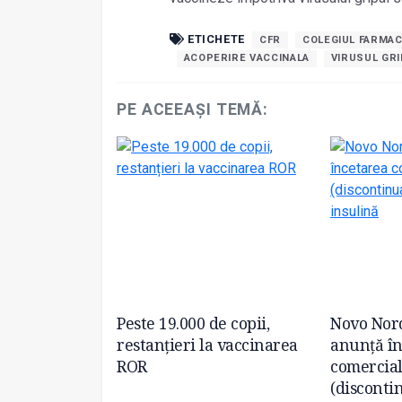
ETICHETE
CFR
COLEGIUL FARMAC
ACOPERIRE VACCINALA
VIRUSUL GRI
PE ACEEAȘI TEMĂ:
platformă
Peste 19.000 de copii,
Novo Nor
espre consumul
restanțieri la vaccinarea
anunță în
de suplimente
ROR
comercial
(disconti