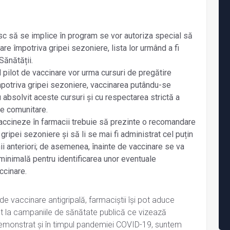
c să se implice în program se vor autoriza special să
re împotriva gripei sezoniere, lista lor urmând a fi
Sănătății.
l pilot de vaccinare vor urma cursuri de pregătire
mpotriva gripei sezoniere, vaccinarea putându-se
 absolvit aceste cursuri și cu respectarea strictă a
le comunitare.
ccineze în farmacii trebuie să prezinte o recomandare
ripei sezoniere și să li se mai fi administrat cel puțin
nii anteriori; de asemenea, înainte de vaccinare se va
inimală pentru identificarea unor eventuale
ccinare.
de vaccinare antigripală, farmaciștii își pot aduce
t la campaniile de sănătate publică ce vizează
monstrat și în timpul pandemiei COVID-19, suntem