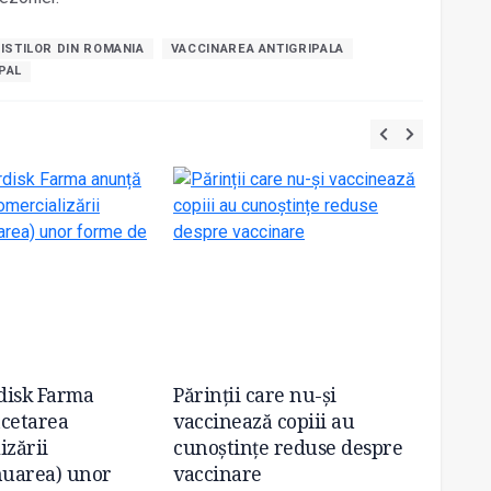
ISTILOR DIN ROMANIA
VACCINAREA ANTIGRIPALA
PAL
disk Farma
Părinții care nu-și
Peste 
cetarea
vaccinează copiii au
nu au 
izării
cunoștințe reduse despre
niciod
nuarea) unor
vaccinare