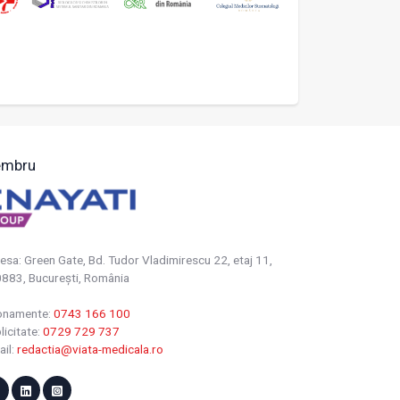
mbru
esa: Green Gate, Bd. Tudor Vladimirescu 22, etaj 11,
883, Bucureşti, România
onamente:
0743 166 100
licitate:
0729 729 737
ail:
redactia@viata-medicala.ro