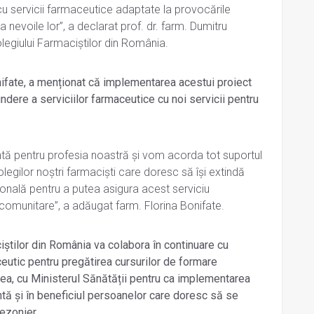
i cu servicii farmaceutice adaptate la provocările
a nevoile lor”, a declarat prof. dr. farm. Dumitru
legiului Farmaciștilor din România.
nifate, a menționat că implementarea acestui proiect
ndere a serviciilor farmaceutice cu noi servicii pentru
ntă pentru profesia noastră și vom acorda tot suportul
olegilor noștri farmaciști care doresc să își extindă
ională pentru a putea asigura acest serviciu
 comunitare”, a adăugat farm. Florina Bonifate.
ciștilor din România va colabora în continuare cu
ceutic pentru pregătirea cursurilor de formare
a, cu Ministerul Sănătății pentru ca implementarea
ntă și în beneficiul persoanelor care doresc să se
ezonier.