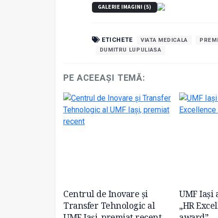
GALERIE IMAGINI (5)
ETICHETE
VIATA MEDICALA
PREM
DUMITRU LUPULIASA
PE ACEEAȘI TEMĂ:
a primit o
Centrul de Inovare și
UMF Iași 
n partea
Transfer Tehnologic al
„HR Excel
ropene
UMF Iași, premiat recent
award”