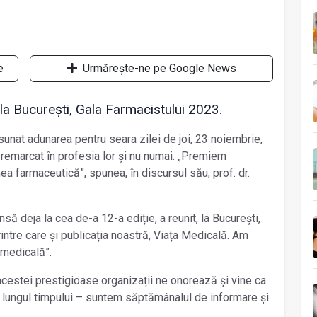
e
Urmărește-ne pe Google News
la București, Gala Farmacistului 2023.
sunat adunarea pentru seara zilei de joi, 23 noiembrie,
remarcat în profesia lor și nu numai. „Premiem
a farmaceutică”, spunea, în discursul său, prof. dr.
să deja la cea de-a 12-a ediție, a reunit, la București,
rintre care și publicația noastră, Viața Medicală. Am
ă medicală”.
 acestei prestigioase organizații ne onorează și vine ca
 lungul timpului – suntem săptămânalul de informare și