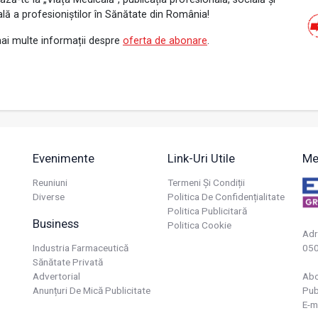
ală a profesioniștilor în Sănătate din România!
ai multe informații despre
oferta de abonare
.
Evenimente
Link-Uri Utile
Me
Reuniuni
Termeni Și Condiții
Diverse
Politica De Confidențialitate
Politica Publicitară
Business
Politica Cookie
Adr
Industria Farmaceutică
050
Sănătate Privată
Advertorial
Ab
Anunțuri De Mică Publicitate
Pub
E-m