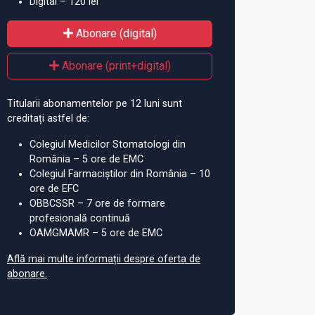
Digital – 120 lei
Abonare (digital)
Abonare (print+digital)
Titularii abonamentelor pe 12 luni sunt
creditați astfel de:
Colegiul Medicilor Stomatologi din
România – 5 ore de EMC
Colegiul Farmaciștilor din România – 10
ore de EFC
OBBCSSR – 7 ore de formare
profesională continuă
OAMGMAMR – 5 ore de EMC
Află mai multe informații despre oferta de
abonare.
ința Viața Medicală:
Nu ratați astăzi: Conferința
Pr
ări moderne în
Viața Medicală powered by
pe
ina internă
Medichub
20