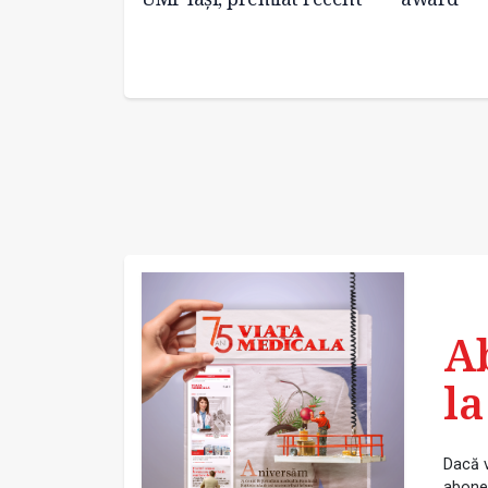
A
la
Dacă v
abonea