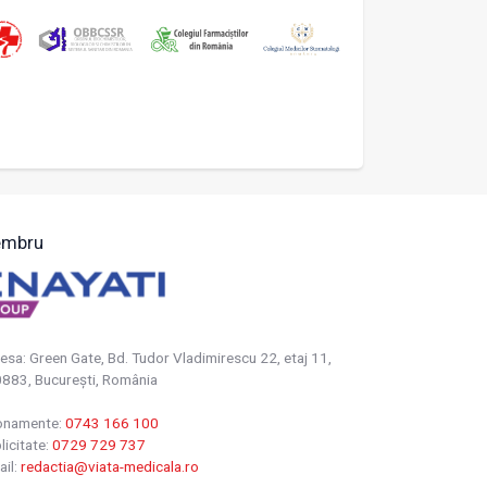
mbru
esa: Green Gate, Bd. Tudor Vladimirescu 22, etaj 11,
883, Bucureşti, România
onamente:
0743 166 100
licitate:
0729 729 737
ail:
redactia@viata-medicala.ro