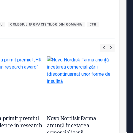
IU
COLEGIUL FARMACISTILOR DIN ROMANIA
CFR
a primit premiul
Novo Nordisk Farma
Confer
lence in research
anunță încetarea
abord
comercializării
medic