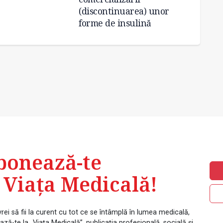
(discontinuarea) unor
forme de insulină
bonează-te
 Viața Medicală!
rei să fii la curent cu tot ce se întâmplă în lumea medicală,
ză-te la „Viața Medicală”, publicația profesională, socială și