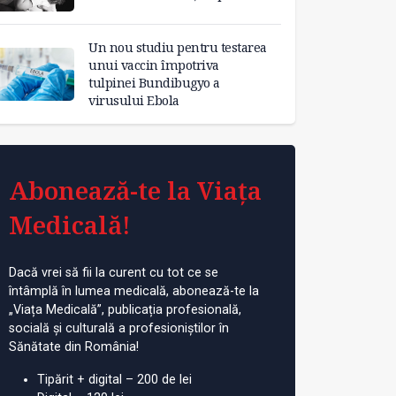
Un nou studiu pentru testarea
unui vaccin împotriva
tulpinei Bundibugyo a
virusului Ebola
Abonează-te la Viața
Medicală!
Dacă vrei să fii la curent cu tot ce se
întâmplă în lumea medicală, abonează-te la
„Viața Medicală”, publicația profesională,
socială și culturală a profesioniștilor în
Sănătate din România!
Tipărit + digital – 200 de lei