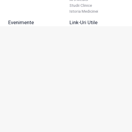
Studii Clinice
Istoria Medicinei
Evenimente
Link-Uri Utile
Reuniuni
Termeni Și Condiții
Diverse
Politica De Confidențialitate
Politica Publicitară
Business
Politica Cookie
Industria Farmaceutică
Sănătate Privată
Advertorial
Anunțuri De Mică Publicitate
Membru
Adresa: Green Gate, Bd. Tudor Vladimirescu 22, etaj 11,
050883, Bucureşti, România