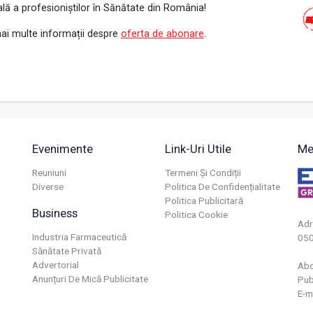
ală a profesioniștilor în Sănătate din România!
ai multe informații despre
oferta de abonare
.
Evenimente
Link-Uri Utile
Me
Reuniuni
Termeni Și Condiții
Diverse
Politica De Confidențialitate
Politica Publicitară
Business
Politica Cookie
Adr
Industria Farmaceutică
050
Sănătate Privată
Advertorial
Ab
Anunțuri De Mică Publicitate
Pub
E-m