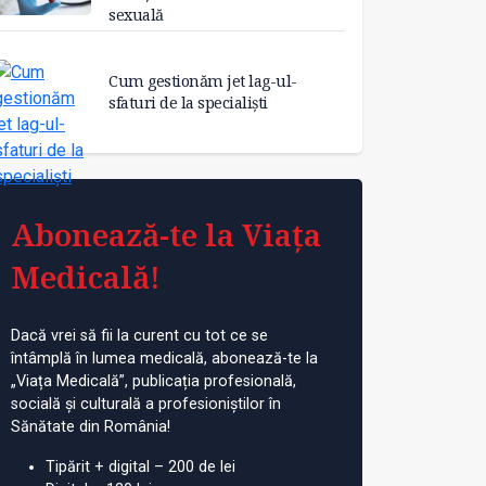
sexuală
Cum gestionăm jet lag-ul-
sfaturi de la specialiști
Abonează-te la Viața
Medicală!
Dacă vrei să fii la curent cu tot ce se
întâmplă în lumea medicală, abonează-te la
„Viața Medicală”, publicația profesională,
socială și culturală a profesioniștilor în
Sănătate din România!
Tipărit + digital – 200 de lei