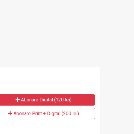
lant osos, la SCJU
co
 Mureş
Mu
Abonare Digital (120 lei)
Abonare Print + Digital (200 lei)