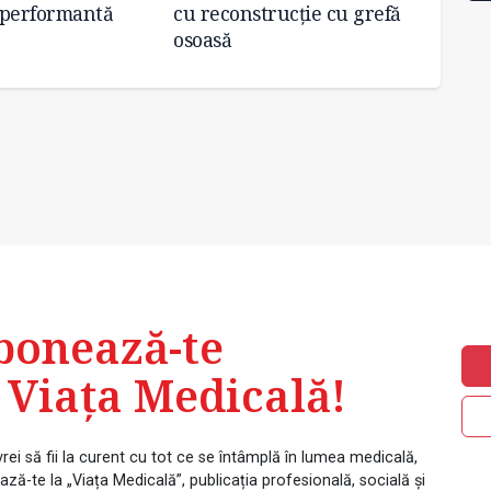
 performantă
cu reconstrucţie cu grefă
transp
osoasă
Târgu
bonează-te
 Viața Medicală!
rei să fii la curent cu tot ce se întâmplă în lumea medicală,
ză-te la „Viața Medicală”, publicația profesională, socială și