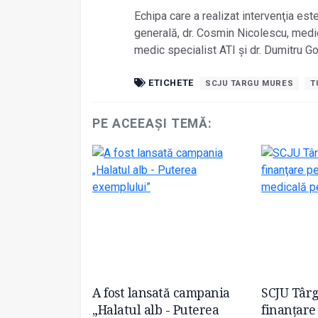
Echipa care a realizat intervenţia est
generală, dr. Cosmin Nicolescu, medic
medic specialist ATI şi dr. Dumitru G
ETICHETE
SCJU TARGU MURES
T
PE ACEEAȘI TEMĂ:
ureş, pe
A fost lansată campania
SCJU Târg
 nivel naţional
„Halatul alb - Puterea
finanţare