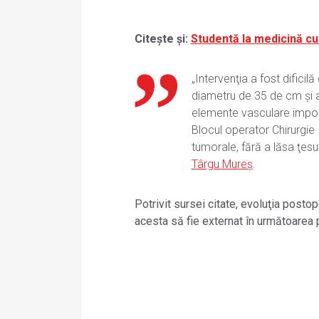
Citește și:
Studentă la medicină cu
„Intervenţia a fost difici
diametru de 35 de cm şi ap
elemente vasculare import
Blocul operator Chirurgie I
tumorale, fără a lăsa ţesu
Târgu Mureş
.
Potrivit sursei citate, evoluţia posto
acesta să fie externat în următoarea 