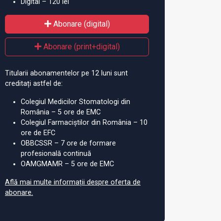
Digital – 120 lei
Abonare (digital)
Abonare (print+digital)
Titularii abonamentelor pe 12 luni sunt
creditați astfel de:
Colegiul Medicilor Stomatologi din
România – 5 ore de EMC
Colegiul Farmaciștilor din România – 10
ore de EFC
OBBCSSR – 7 ore de formare
profesională continuă
OAMGMAMR – 5 ore de EMC
Află mai multe informații despre oferta de
abonare.
ntervenţii de
Medici din România, vizită
A f
are ţesut osos şi un
de studiu în Norvegia
te