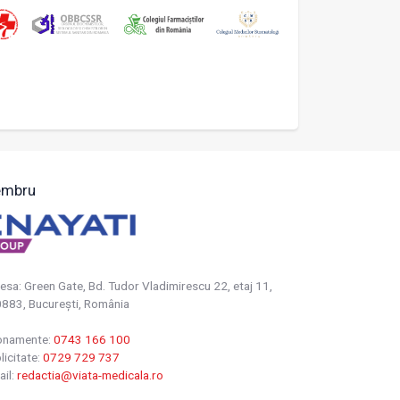
mbru
esa: Green Gate, Bd. Tudor Vladimirescu 22, etaj 11,
883, Bucureşti, România
onamente:
0743 166 100
licitate:
0729 729 737
ail:
redactia@viata-medicala.ro