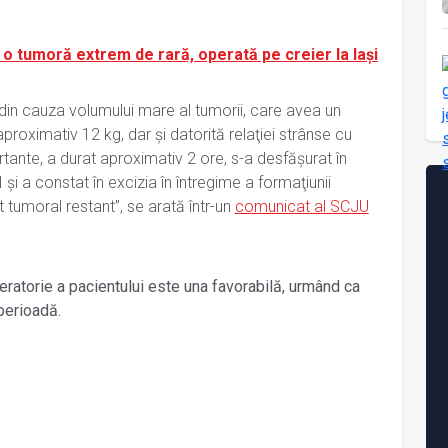
 o tumoră extrem de rară, operată pe creier la Iaşi
lă din cauza volumului mare al tumorii, care avea un
roximativ 12 kg, dar şi datorită relaţiei strânse cu
ante, a durat aproximativ 2 ore, s-a desfăşurat în
 şi a constat în excizia în întregime a formaţiunii
t tumoral restant”, se arată într-un
comunicat al SCJU
peratorie a pacientului este una favorabilă, urmând ca
perioadă.