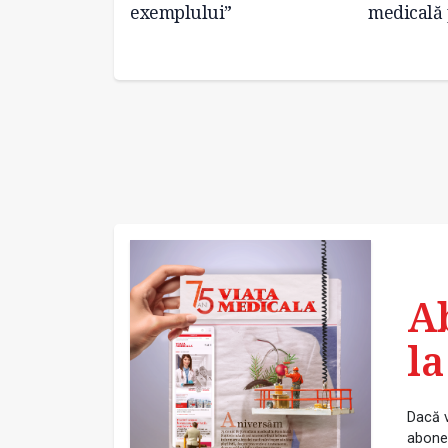
e prelevări
exemplului”
medicală
A
la
Dacă v
abonea