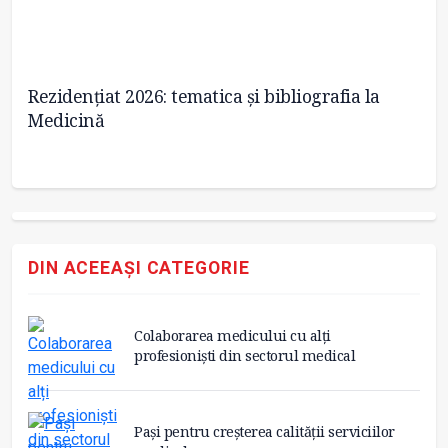
Rezidențiat 2026: tematica și bibliografia la
UM
Medicină
2
DIN ACEEAȘI CATEGORIE
Colaborarea medicului cu alți
profesioniști din sectorul medical
Pași pentru creșterea calității serviciilor