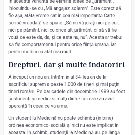
În această variantă se elimină ideea de „jurământ”,
înlocuindu-se cu „Mă angajez solemn”. Este corect să
fie așa, atâta vreme cât în cea mai importantă Carte
scrisă vreodată se spune: „Să nu vă juraţi nici pe cer,
nici pe pământ, nici cu orice alt jurământ, ci să vă fie
vouă ce este da, da, şi ce este nu, nu”. Acesta ar trebui
să fie comportamentul pentru orice fiinţă umană, iar
pentru medici cu atât mai mult.
Drepturi, dar și multe îndatoriri
A început un nou an. Intrăm în al 34-lea an de la
sacrificiul suprem a peste 1.000 de tineri și mai puţin
tineri români. Pe baricadele din decembrie 1989 au fost
și studenţi și medici și mulţi dintre cei care au avut
speranţă în ceea ce va urma.
Un student la Medicină nu poate schimba (în bine)
ordinea economico-socială și nici nu este implicat în
aceasta. În schimb, studenţii la Medicină au, pe lângă