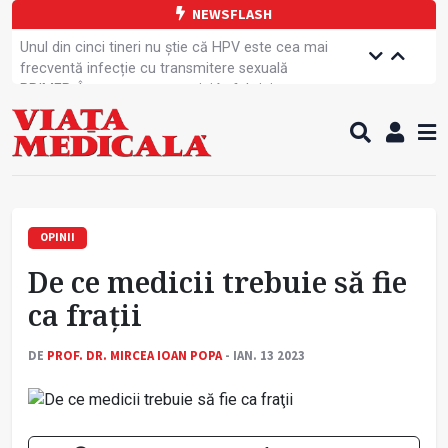
NEWSFLASH
Unul din cinci tineri nu știe că HPV este cea mai
frecventă infecție cu transmitere sexuală
PRIMER: Întreruperea energiei în fabrici ar pune
pacienții în pericol
Subiecte unice la examenul de specialist
Comercializarea unor medicamente, blocată
temporar
Cum gestionăm jet lag-ul- sfaturi de la specialiști
Care este legătura dintre oboseala mintală și
caniculă?
OPINII
Campanie de prevenție dedicată sportivelor
De ce medicii trebuie să fie
Un nou studiu pentru testarea unui vaccin împotriva
tulpinei Bundibugyo a virusului Ebola
ca fraţii
Alăptarea, esențială pentru sănătatea mamei și
copilului
DE
PROF. DR. MIRCEA IOAN POPA
- IAN. 13 2023
Concursul Internațional George Enescu, la ceas
aniversar