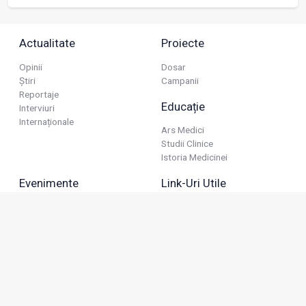
Actualitate
Proiecte
Opinii
Dosar
Știri
Campanii
Reportaje
Educație
Interviuri
Internaționale
Ars Medici
Studii Clinice
Istoria Medicinei
Evenimente
Link-Uri Utile
Reuniuni
Termeni Și Condiții
Diverse
Politica De Confidențialitate
Politica Publicitară
Business
Politica Cookie
Industria Farmaceutică
Sănătate Privată
Advertorial