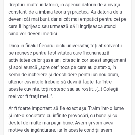
drepturi, multe îndatoriri, în special datoria de a învăţa
constant, de a îmbina teoria și practica. Au datoria de a
deveni cât mai buni, dar și cât mai empatici pentru cei pe
care îi îngrijesc sau urmează să îi îngrijească atunci
când vor deveni medici.
Dacă în finalul fiecărui ciclu universitar, toţi absolvenţii
se reunesc pentru festivitatea care încununează
activitatea celor șase ani, citesc în cor acest angajament
și apoi aruncă „spre cer” toca pe care au purtat-o, în
semn de încheiere și deschidere pentru un nou drum,
ulterior cuvintele trebuie să devină fapte. Iar între
aceste cuvinte, toţi rostesc sau au rostit: „(...) Colegii
mei vor fi fraţii mei...”.
Ar fi foarte important să fie exact așa. Trăim într-o lume
și într-o societate cu infinite provocări, cu bune și cu
destul de multe mai puţin bune. Avem și vom avea
motive de îngândurare; iar în aceste condiţii avem