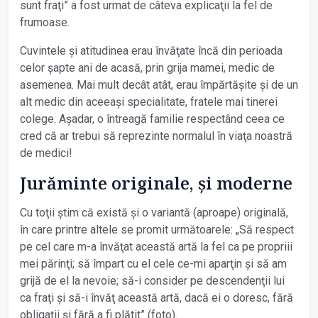
sunt fraţi” a fost urmat de câteva explicaţii la fel de
frumoase.
Cuvintele și atitudinea erau învăţate încă din perioada
celor șapte ani de acasă, prin grija mamei, medic de
asemenea. Mai mult decât atât, erau împărtășite și de un
alt medic din aceeași specialitate, fratele mai tinerei
colege. Așadar, o întreagă familie respectând ceea ce
cred că ar trebui să reprezinte normalul în viaţa noastră
de medici!
Jurăminte originale, și moderne
Cu toţii știm că există și o variantă (aproape) originală,
în care printre altele se promit următoarele: „Să respect
pe cel care m-a învăţat această artă la fel ca pe propriii
mei părinţi; să împart cu el cele ce-mi aparţin și să am
grijă de el la nevoie; să-i consider pe descendenţii lui
ca fraţi și să-i învăţ această artă, dacă ei o doresc, fără
obligaţii și fără a fi plătit” (foto).