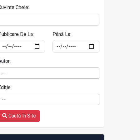
Cuvinte Cheie:
Publicare De La:
Până La:
Autor:
--
Ediție:
--
Caută în Site