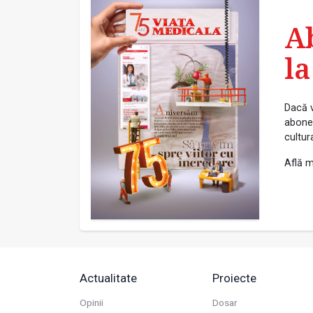
A
la
Dacă v
abonea
cultur
Află m
Actualitate
Proiecte
Opinii
Dosar