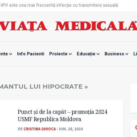
că HPV este cea mai frecventă infecție cu transmitere sexuală
n fabrici ar pune pacienții în pericol
 specialist
mente, blocată temporar
ri de la specialiști
eala mintală și caniculă?
tă sportivelor
unui vaccin împotriva tulpinei Bundibugyo a virusului Ebola
ente
Info Pacienti
Proiecte
Educație
Business
L
ănătatea mamei și copilului
e Enescu, la ceas aniversar
MANTUL LUI HIPOCRATE »
Punct și de la capăt – promoţia 2024
USMF Republica Moldova
DE
CRISTINA GHIOCA
- IUN. 28, 2024