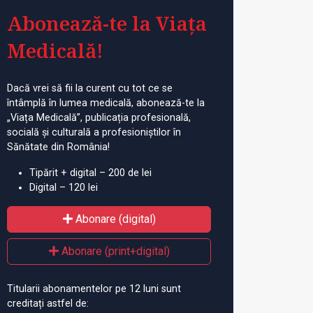
Abonează-te la Viața
Medicală!
Dacă vrei să fii la curent cu tot ce se
întâmplă în lumea medicală, abonează-te la
„Viața Medicală”, publicația profesională,
socială și culturală a profesioniștilor în
Sănătate din România!
Tipărit + digital – 200 de lei
Digital – 120 lei
Abonare (digital)
Abonare (print+digital)
Titularii abonamentelor pe 12 luni sunt
creditați astfel de: