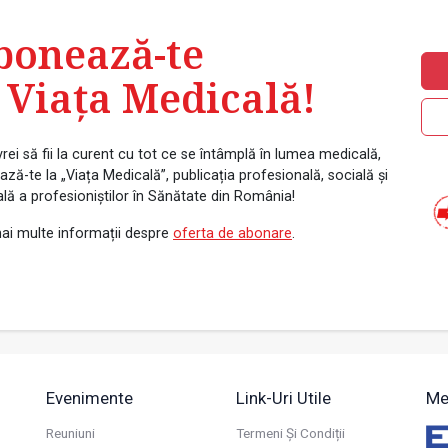
bonează-te
 Viața Medicală!
rei să fii la curent cu tot ce se întâmplă în lumea medicală,
ză-te la „Viața Medicală”, publicația profesională, socială și
ală a profesioniștilor în Sănătate din România!
ai multe informații despre
oferta de abonare
.
Evenimente
Link-Uri Utile
Me
Reuniuni
Termeni Și Condiții