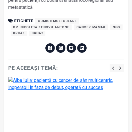
pentru pacienţii cu boala avansată locoregional sau
metastatică.
ETICHETE
COMISII MOLECULARE
DR. NICOLETA ZENOVIA ANTONE
CANCER MAMAR
NGS
BRCA1
BRCA2
PE ACEEAȘI TEMĂ: