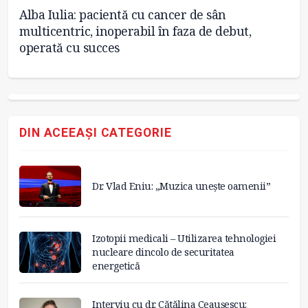
Alba Iulia: pacientă cu cancer de sân
Sc
multicentric, inoperabil în faza de debut,
co
operată cu succes
DIN ACEEAȘI CATEGORIE
Dr. Vlad Eniu: „Muzica unește oamenii”
Izotopii medicali – Utilizarea tehnologiei
nucleare dincolo de securitatea
energetică
Interviu cu dr. Cătălina Ceaușescu: