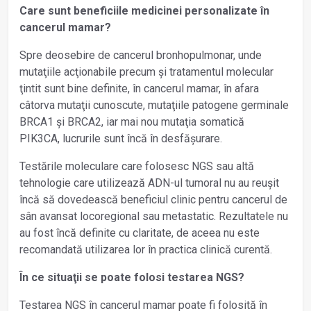
Care sunt beneficiile medicinei personalizate în
cancerul mamar?
Spre deosebire de cancerul bronho­pulmonar, unde
mutaţiile acţionabile precum și tratamentul molecular
ţintit sunt bine definite, în cancerul mamar, în afara
câtorva mutaţii cunoscute, mutaţiile patogene germinale
BRCA1 și BRCA2, iar mai nou mutaţia somatică
PIK3CA, lucrurile sunt încă în desfășurare.
Testările moleculare care folosesc NGS sau altă
tehnologie care utilizează ADN-ul tumoral nu au reușit
încă să dovedească beneficiul clinic pentru cancerul de
sân avansat locoregional sau metastatic. Rezultatele nu
au fost încă definite cu claritate, de aceea nu este
recomandată utilizarea lor în practica clinică curentă.
În ce situaţii se poate folosi testarea NGS?
Testarea NGS în cancerul mamar poate fi folosită în