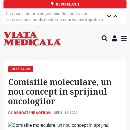
NEWSFLASH
Campanie de prevenție dedicată sportivelor
Un nou studiu pentru testarea unui vaccin împotriva
tulpinei Bundibugyo a virusului Ebola
Alăptarea, esențială pentru sănătatea mamei și
copilului
Cartea electronică de identitate, noul card de
sănătate
Copiii europeni, într-o formă fizică tot mai proastă
Demersuri pentru acces transfrontalier la date
medicale
INTERVIURI
A fost elaborată metodologia de screening pentru
Comisiile moleculare, un
cancerul pulmonar
Tratamentul cancerului pulmonar „nu mai este
nou concept în sprijinul
standardizat”
oncologilor
Contractul cadru ar putea fi modificat
Care este legătura dintre oboseala mentală și
canicula?
DE
DEMOSTENE ŞOFRON
- SEPT. 18 2020