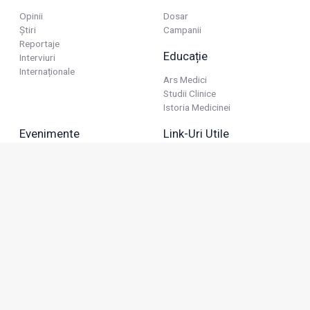
Opinii
Dosar
Știri
Campanii
Reportaje
Educație
Interviuri
Internaționale
Ars Medici
Studii Clinice
Istoria Medicinei
Evenimente
Link-Uri Utile
Reuniuni
Termeni Și Condiții
Diverse
Politica De Confidențialitate
Politica Publicitară
Business
Politica Cookie
Industria Farmaceutică
Sănătate Privată
Advertorial
Anunțuri De Mică Publicitate
Membru