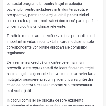
contextul programelor pentru triajul și selecţia
pacienţilor pentru includerea în trialuri terapeutice
prospective, pentru pacienţii eligibili pentru trialuri
clinice cu terapii noi, motivaţi și dornici să participe într-
un centru cu trialuri clinice relevante.
Testările moleculare specifice vor juca probabil un rol
important în viitor, în contextul în care medicamentele
corespondente vor obţine aprobări ale comisiilor
regulatoare.
De asemenea, cred că una dintre cele mai mari
provocări este reprezentată de identificarea mutaţiei
sau mutaţiilor acţionabile la nivel molecular, selectarea
mutaţiilor pasagere, precum și identificarea ţintei din
calea de control a celulei tumorale și a tratamentului
molecular ţintit.
În cadrul comisiei se discută despre existenţa
evidenţelor și a datelor știinţifice pentru aceste mutaţii