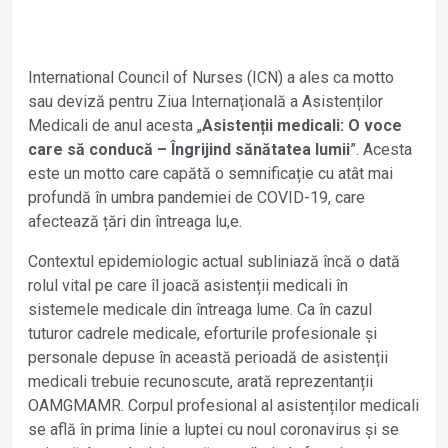
International Council of Nurses (ICN) a ales ca motto
sau deviză pentru Ziua Internațională a Asistenților
Medicali de anul acesta „
Asistenții medicali: O voce
care să conducă – Îngrijind sănătatea lumii
”. Acesta
este un motto care capătă o semnificație cu atât mai
profundă în umbra pandemiei de COVID-19, care
afectează țări din întreaga lu,e.
Contextul epidemiologic actual subliniază încă o dată
rolul vital pe care îl joacă asistenții medicali în
sistemele medicale din întreaga lume. Ca în cazul
tuturor cadrele medicale, eforturile profesionale și
personale depuse în această perioadă de asistenții
medicali trebuie recunoscute, arată reprezentanții
OAMGMAMR. Corpul profesional al asistenților medicali
se află în prima linie a luptei cu noul coronavirus și se