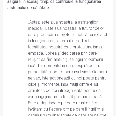
asigură, în același timp, că contribuie la funcționarea
sistemului de sănătate.
„Astăzi este ziua noastră, a asistenților
medicali. Este ziua noastră, a tuturor celor
care practicăm o profesie nobilă cu rol vital
în funcționarea sistemului medical.
Identitatea noastră este profesionalismul,
empatia, iubirea și dedicarea prin care
reușim să fim alături și să îngrijim oamenii
încă din momentul în care respiră pentru
prima dată și pe tot parcursul vieții. Oamenii
ne văd, interacționează cu noi poate pentru
clipe și momente, însă mulți dintre ei își
amintesc de noi întreaga viață pentru că
«arta îngrijirii» are o latură profund umană.
Este o deprindere pe care reușim să o
învățăm cu fiecare om pe care îl îngrijim și
căruia îi dăm speranțele de care are nevoie