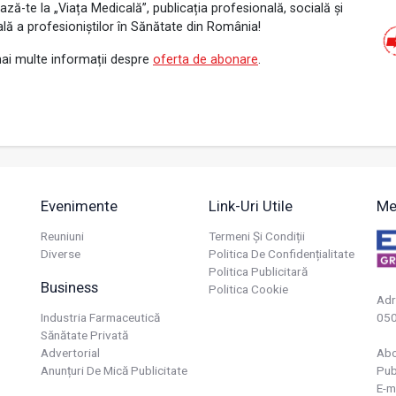
ză-te la „Viața Medicală”, publicația profesională, socială și
ală a profesioniștilor în Sănătate din România!
ai multe informații despre
oferta de abonare
.
Evenimente
Link-Uri Utile
Me
Reuniuni
Termeni Și Condiții
Diverse
Politica De Confidențialitate
Politica Publicitară
Business
Politica Cookie
Adr
Industria Farmaceutică
050
Sănătate Privată
Advertorial
Ab
Anunțuri De Mică Publicitate
Pub
E-m