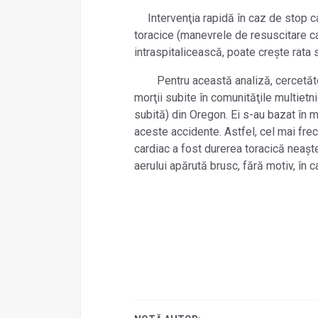
Intervenţia rapidă în caz de stop c
toracice (manevrele de resuscitare car
intraspitalicească, poate crește rata s
Pentru această analiză, cercetăto
morţii subite în comunităţile multietn
subită) din Oregon. Ei s-au bazat în ma
aceste accidente. Astfel, cel mai fre
cardiac a fost durerea toracică neaște
aerului apărută brusc, fără motiv, în c