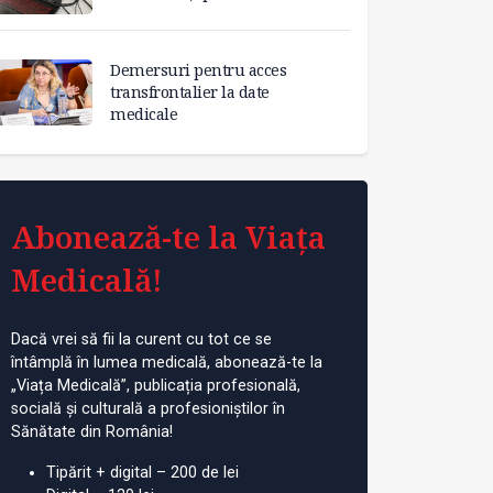
Demersuri pentru acces
transfrontalier la date
medicale
Abonează-te la Viața
Medicală!
Dacă vrei să fii la curent cu tot ce se
întâmplă în lumea medicală, abonează-te la
„Viața Medicală”, publicația profesională,
socială și culturală a profesioniștilor în
Sănătate din România!
Tipărit + digital – 200 de lei