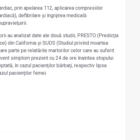
ardiac, prin apelarea 112, aplicarea compresiilor
diacă), defibrilare și îngrijirea medicală
upravieţuirii.
rii au analizat date ale două studii, PRESTO (Predicţia
ice) din California și SUDS (Studiul privind moartea
re parte pe relatările martorilor celor care au suferit
cvent simptom prezent cu 24 de ore înaintea stopului
ptată, în cazul pacienţilor bărbaţi, respectiv lipsa
azul pacienţilor femei.