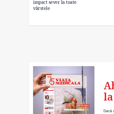
impact sever la toate
vârstele
A
la
Dacă v