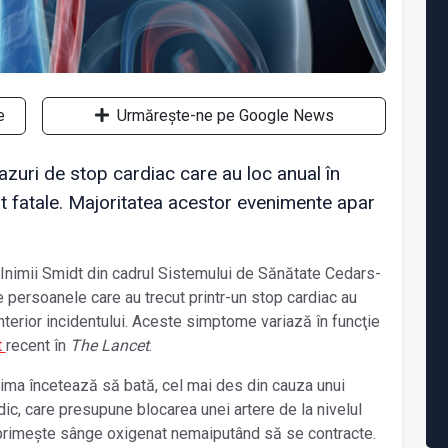
e
Urmărește-ne pe Google News
zuri de stop cardiac care au loc anual în
t fatale. Majoritatea acestor evenimente apar
ul Inimii Smidt din cadrul Sistemului de Sănătate Cedars-
e persoanele care au trecut printr-un stop cardiac au
terior incidentului. Aceste simptome variază în funcţie
t
recent în
The Lancet
.
nima încetează să bată, cel mai des din cauza unui
rdic, care presupune blocarea unei artere de la nivelul
i primește sânge oxigenat nemaiputând să se contracte.