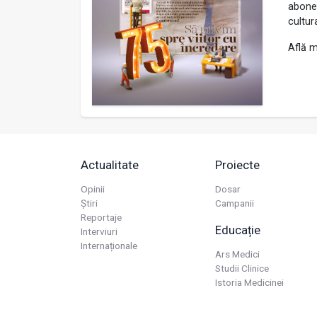
abonea
cultur
Află m
Actualitate
Proiecte
Opinii
Dosar
Știri
Campanii
Reportaje
Educație
Interviuri
Internaționale
Ars Medici
Studii Clinice
Istoria Medicinei