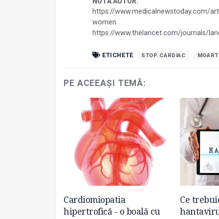
NOTĂ AUTOR:
https://www.medicalnewstoday.com/art
women
https://www.thelancet.com/journals/lan
ETICHETE
STOP CARDIAC
MOART
PE ACEEAȘI TEMĂ:
zon pentru
Cardiomiopatia
Ce trebui
cancer renal
hipertrofică - o boală cu
hantavir