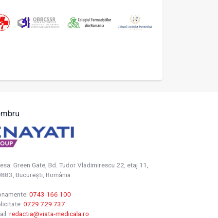
mbru
esa: Green Gate, Bd. Tudor Vladimirescu 22, etaj 11,
883, Bucureşti, România
onamente:
0743 166 100
licitate:
0729 729 737
ail:
redactia@viata-medicala.ro