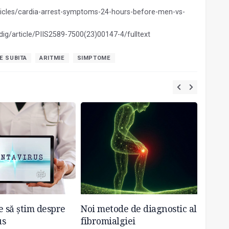
icles/cardia-arrest-symptoms-24-hours-before-men-vs-
dig/article/PIIS2589-7500(23)00147-4/fulltext
E SUBITA
ARITMIE
SIMPTOME
e să știm despre
Noi metode de diagnostic al
Conșt
us
fibromialgiei
de ala