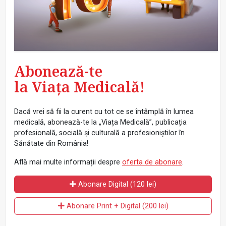
Abonează-te
la Viața Medicală!
Dacă vrei să fii la curent cu tot ce se întâmplă în lumea
medicală, abonează-te la „Viața Medicală”, publicația
profesională, socială și culturală a profesioniștilor în
Sănătate din România!
Află mai multe informații despre
oferta de abonare
.
Abonare Digital (120 lei)
Abonare Print + Digital (200 lei)