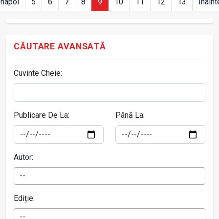
Înapoi
5
6
7
8
9
10
11
12
13
Înaint
CĂUTARE AVANSATĂ
Cuvinte Cheie:
Publicare De La:
Până La:
Autor:
--
Ediție:
--