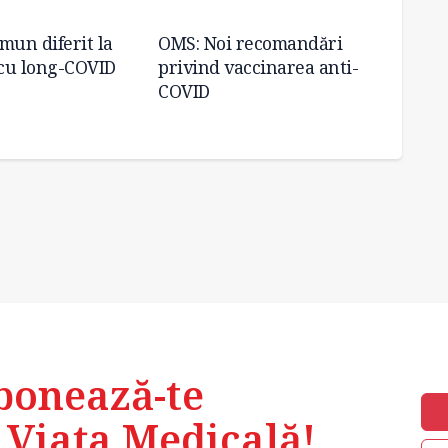
mun diferit la
OMS: Noi recomandări
Strat
 cu long-COVID
privind vaccinarea anti-
toamn
COVID
repre
bonează-te
 Viața Medicală!