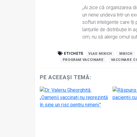
„Ai zice că organizarea di
un nene undeva într-un exc
softuri inteligente care î
lanțurile de distribuție în 
om, nu să alerge omul sut
ETICHETE
VLAD MIXICH
MIXICH
PROGRAM VACCINARE
VACCINARE C
PE ACEEAȘI TEMĂ: