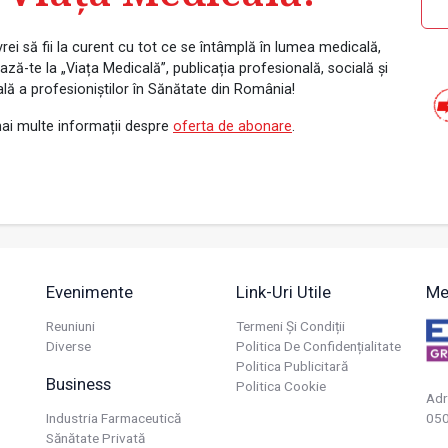
rei să fii la curent cu tot ce se întâmplă în lumea medicală,
ză-te la „Viața Medicală”, publicația profesională, socială și
ală a profesioniștilor în Sănătate din România!
ai multe informații despre
oferta de abonare
.
Evenimente
Link-Uri Utile
Me
Reuniuni
Termeni Și Condiții
Diverse
Politica De Confidențialitate
Politica Publicitară
Business
Politica Cookie
Adr
Industria Farmaceutică
050
Sănătate Privată