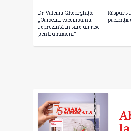
țul
Dr. Valeriu Gheorghiță:
Răspuns i
va fi raportat
„Oamenii vaccinați nu
pacienţii
e INSP, din 14
reprezintă în sine un risc
pentru nimeni”
A
la