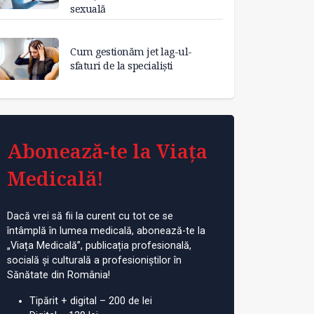
sexuală
Cum gestionăm jet lag-ul-
sfaturi de la specialiști
Abonează-te la Viața
Medicală!
Dacă vrei să fii la curent cu tot ce se
întâmplă în lumea medicală, abonează-te la
„Viața Medicală”, publicația profesională,
socială și culturală a profesioniștilor în
Sănătate din România!
Tipărit + digital – 200 de lei