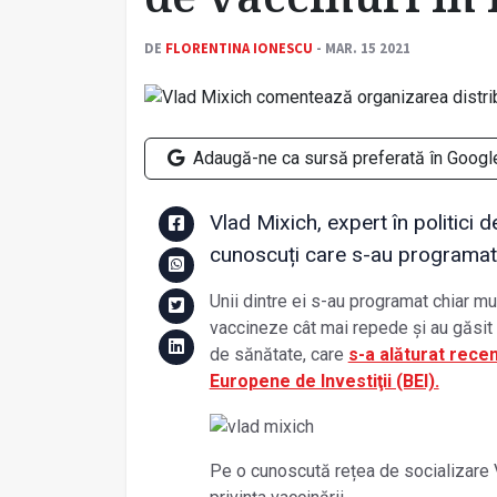
DE
FLORENTINA IONESCU
- MAR. 15 2021
Adaugă-ne ca sursă preferată în Googl
Vlad Mixich, expert în politici d
cunoscuți care s-au programat l
Unii dintre ei s-au programat chiar mul
vaccineze cât mai repede și au găsit do
de sănătate, care
s-a alăturat recen
Europene de Investiţii (BEI).
Pe o cunoscută rețea de socializare V