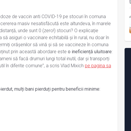
 de doze de vaccin anti COVID-19 pe stocuri în comuna
cererea masiv nesatisfăcută este altundeva, în marele
istanță, unde sunt 0 (zero!) stocuri? O explicație
 să asiguri o vaccinare echitabilă și în rural, nu doar în
ermiți orășenilor să vină și să se vaccineze în comuna
obținut prin această abordare este
o ineficiență uluitoare
:
meni să facă drumuri lungi total inutil, dar și transporți
til în diferite comune”, a scris Vlad Mixich
pe pagina sa
 pierdut, mulți bani pierduți pentru beneficii minime: