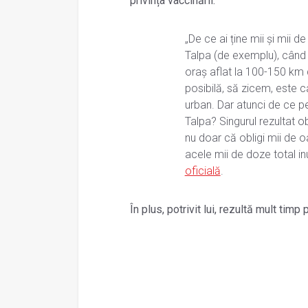
privința vaccinării.
„De ce ai ține mii și mii
Talpa (de exemplu), când 
oraș aflat la 100-150 km d
posibilă, să zicem, este ca
urban. Dar atunci de ce p
Talpa? Singurul rezultat 
nu doar că obligi mii de oa
acele mii de doze total inu
oficială
.
În plus, potrivit lui, rezultă mult timp