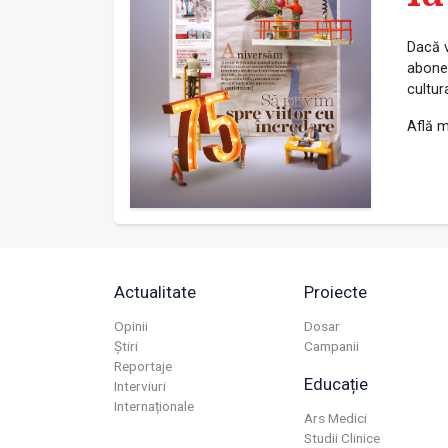
Dacă v
abonea
cultur
Află m
Actualitate
Proiecte
Opinii
Dosar
Știri
Campanii
Reportaje
Educație
Interviuri
Internaționale
Ars Medici
Studii Clinice