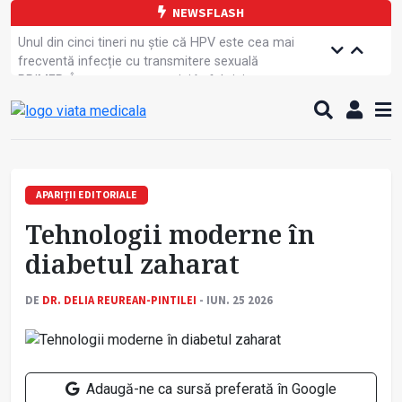
NEWSFLASH
Unul din cinci tineri nu știe că HPV este cea mai
frecventă infecție cu transmitere sexuală
PRIMER: Întreruperea energiei în fabrici ar pune
pacienții în pericol
Subiecte unice la examenul de specialist
Comercializarea unor medicamente, blocată
temporar
Cum gestionăm jet lag-ul- sfaturi de la specialiști
Care este legătura dintre oboseala mintală și
APARIȚII EDITORIALE
caniculă?
Tehnologii moderne în
Campanie de prevenție dedicată sportivelor
Un nou studiu pentru testarea unui vaccin împotriva
diabetul zaharat
tulpinei Bundibugyo a virusului Ebola
Alăptarea, esențială pentru sănătatea mamei și
DE
DR. DELIA REUREAN-PINTILEI
- IUN. 25 2026
copilului
Concursul Internațional George Enescu, la ceas
aniversar
Adaugă-ne ca sursă preferată în Google