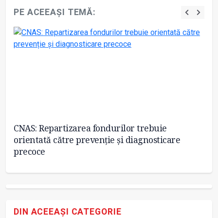
PE ACEEAȘI TEMĂ:
s-
CNAS: Repartizarea fondurilor trebuie
Im
orientată către prevenție și diagnosticare
precoce
DIN ACEEAȘI CATEGORIE