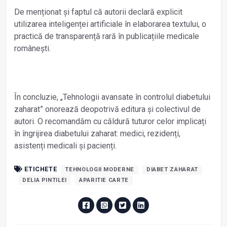
De menționat și faptul că autorii declară explicit
utilizarea inteligenței artificiale în elaborarea textului, o
practică de transparență rară în publicațiile medicale
românești.
În concluzie, „Tehnologii avansate în controlul diabetului
zaharat” onorează deopotrivă editura și colectivul de
autori. O recomandăm cu căldură tuturor celor implicați
în îngrijirea diabetului zaharat: medici, rezidenți,
asistenți medicali și pacienți.
ETICHETE
TEHNOLOGII MODERNE
DIABET ZAHARAT
DELIA PINTILEI
APARITIE CARTE