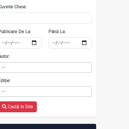
Cuvinte Cheie:
Publicare De La:
Până La:
Autor:
--
Ediție:
--
Caută în Site