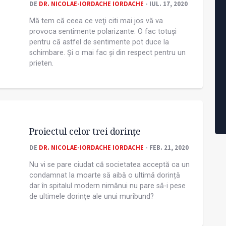
DE
DR. NICOLAE-IORDACHE IORDACHE
- IUL. 17, 2020
Mă tem că ceea ce veţi citi mai jos vă va
provoca sentimente polarizante. O fac totuși
pentru că astfel de sentimente pot duce la
schimbare. Și o mai fac și din respect pentru un
prieten.
Proiectul celor trei dorințe
DE
DR. NICOLAE-IORDACHE IORDACHE
- FEB. 21, 2020
Nu vi se pare ciudat că societatea acceptă ca un
condamnat la moarte să aibă o ultimă dorință
dar în spitalul modern nimănui nu pare să-i pese
de ultimele dorințe ale unui muribund?