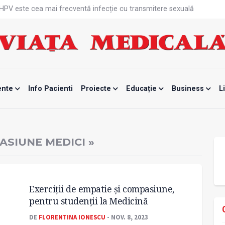
că HPV este cea mai frecventă infecție cu transmitere sexuală
n fabrici ar pune pacienții în pericol
 specialist
mente, blocată temporar
ri de la specialiști
eala mintală și caniculă?
tă sportivelor
unui vaccin împotriva tulpinei Bundibugyo a virusului Ebola
ente
Info Pacienti
Proiecte
Educație
Business
L
ănătatea mamei și copilului
e Enescu, la ceas aniversar
ASIUNE MEDICI »
Exerciții de empatie și compasiune,
pentru studenții la Medicină
DE
FLORENTINA IONESCU
- NOV. 8, 2023