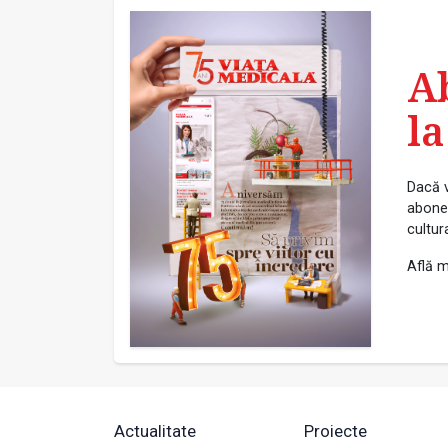
A
la
Dacă v
abonea
cultur
Află m
Actualitate
Proiecte