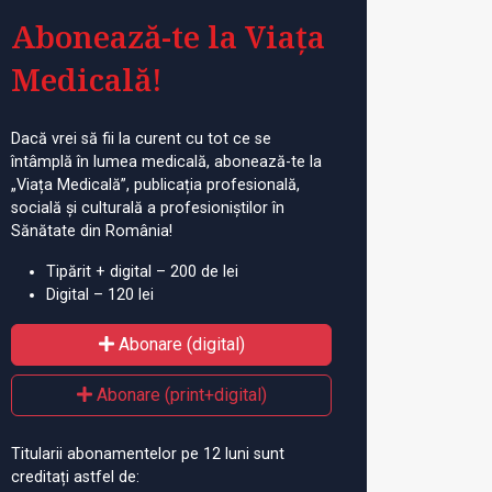
Abonează-te la Viața
Medicală!
Dacă vrei să fii la curent cu tot ce se
întâmplă în lumea medicală, abonează-te la
„Viața Medicală”, publicația profesională,
socială și culturală a profesioniștilor în
Sănătate din România!
Tipărit + digital – 200 de lei
Digital – 120 lei
Abonare (digital)
Abonare (print+digital)
Titularii abonamentelor pe 12 luni sunt
creditați astfel de: