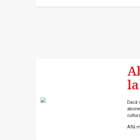
A
la
Dacă v
abonea
cultur
Află m