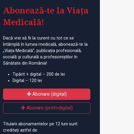
Abonează-te la Viața
Medicală!
Dacă vrei să fii la curent cu tot ce se
întâmplă în lumea medicală, abonează-te la
„Viața Medicală”, publicația profesională,
socială și culturală a profesioniștilor în
Sănătate din România!
Tipărit + digital – 200 de lei
Digital – 120 lei
Abonare (digital)
Abonare (print+digital)
Titularii abonamentelor pe 12 luni sunt
creditați astfel de: