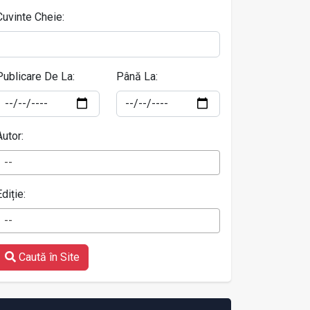
Cuvinte Cheie:
Publicare De La:
Până La:
Autor:
--
Ediție:
--
Caută în Site