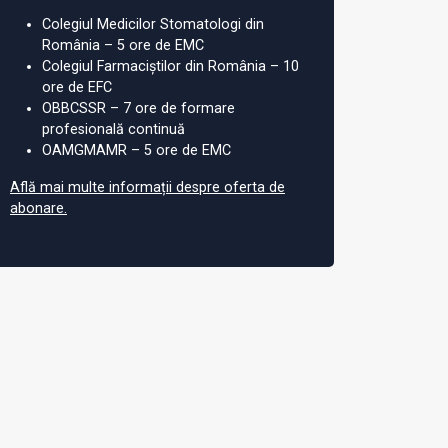
Colegiul Medicilor Stomatologi din
România – 5 ore de EMC
Colegiul Farmaciștilor din România – 10
ore de EFC
OBBCSSR – 7 ore de formare
profesională continuă
OAMGMAMR – 5 ore de EMC
Află mai multe informații despre oferta de
abonare.