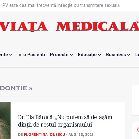
că HPV este cea mai frecventă infecție cu transmitere sexuală
n fabrici ar pune pacienții în pericol
 specialist
mente, blocată temporar
ri de la specialiști
eala mintală și caniculă?
tă sportivelor
unui vaccin împotriva tulpinei Bundibugyo a virusului Ebola
ente
Info Pacienti
Proiecte
Educație
Business
L
ănătatea mamei și copilului
e Enescu, la ceas aniversar
DONTIE »
Dr. Ela Bănică: „Nu putem să detașăm
dinţii de restul organismului”
DE
FLORENTINA IONESCU
- AUG. 18, 2023